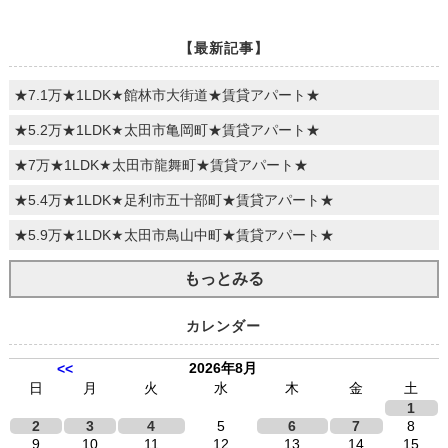
【最新記事】
★7.1万★1LDK★館林市大街道★賃貸アパート★
★5.2万★1LDK★太田市亀岡町★賃貸アパート★
★7万★1LDK★太田市龍舞町★賃貸アパート★
★5.4万★1LDK★足利市五十部町★賃貸アパート★
★5.9万★1LDK★太田市鳥山中町★賃貸アパート★
もっとみる
カレンダー
2026年8月
<<
日
月
火
水
木
金
土
1
2
3
4
5
6
7
8
9
10
11
12
13
14
15