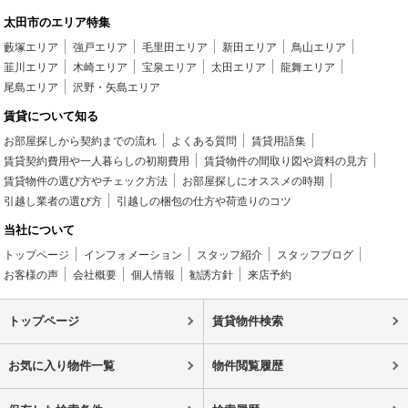
太田市のエリア特集
藪塚エリア
強戸エリア
毛里田エリア
新田エリア
鳥山エリア
韮川エリア
木崎エリア
宝泉エリア
太田エリア
龍舞エリア
尾島エリア
沢野・矢島エリア
賃貸について知る
お部屋探しから契約までの流れ
よくある質問
賃貸用語集
賃貸契約費用や一人暮らしの初期費用
賃貸物件の間取り図や資料の見方
賃貸物件の選び方やチェック方法
お部屋探しにオススメの時期
引越し業者の選び方
引越しの梱包の仕方や荷造りのコツ
当社について
トップページ
インフォメーション
スタッフ紹介
スタッフブログ
お客様の声
会社概要
個人情報
勧誘方針
来店予約
トップページ
賃貸物件検索
お気に入り物件一覧
物件閲覧履歴