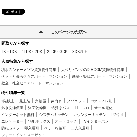
このページの先頭へ
間取りから探す
1K～1DK
1LDK～2DK
2LDK～3DK
3DK以上
人気特集から探す
積水のシャーメゾン賃貸物件特集
大和リビングのD-ROOM賃貸物件特集
ペットと暮らせるアパート・マンション
新築・築浅アパート・マンション
敷金・礼金ゼロアパート・マンション
物件特集一覧
2階以上
最上階
角部屋
南向き
メゾネット
バストイレ別
温水洗浄便座
浴室乾燥機
追焚きバス
IHコンロ
オール電化
インターネット無料
システムキッチン
カウンターキッチン
P2台可
エレベーター
宅配ボックス
オートロック
TVインターホン
防犯カメラ
即入居可
ペット相談可
二人入居可
ウォークインクローゼット