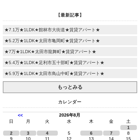
【最新記事】
★7.1万★1LDK★館林市大街道★賃貸アパート★
★5.2万★1LDK★太田市亀岡町★賃貸アパート★
★7万★1LDK★太田市龍舞町★賃貸アパート★
★5.4万★1LDK★足利市五十部町★賃貸アパート★
★5.9万★1LDK★太田市鳥山中町★賃貸アパート★
もっとみる
カレンダー
2026年8月
<<
日
月
火
水
木
金
土
1
2
3
4
5
6
7
8
9
10
11
12
13
14
15