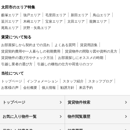
太田市のエリア特集
藪塚エリア
強戸エリア
毛里田エリア
新田エリア
鳥山エリア
韮川エリア
木崎エリア
宝泉エリア
太田エリア
龍舞エリア
尾島エリア
沢野・矢島エリア
賃貸について知る
お部屋探しから契約までの流れ
よくある質問
賃貸用語集
賃貸契約費用や一人暮らしの初期費用
賃貸物件の間取り図や資料の見方
賃貸物件の選び方やチェック方法
お部屋探しにオススメの時期
引越し業者の選び方
引越しの梱包の仕方や荷造りのコツ
当社について
トップページ
インフォメーション
スタッフ紹介
スタッフブログ
お客様の声
会社概要
個人情報
勧誘方針
来店予約
トップページ
賃貸物件検索
お気に入り物件一覧
物件閲覧履歴