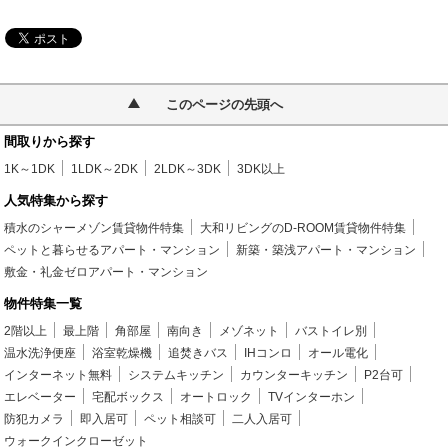
このページの先頭へ
間取りから探す
1K～1DK
1LDK～2DK
2LDK～3DK
3DK以上
人気特集から探す
積水のシャーメゾン賃貸物件特集
大和リビングのD-ROOM賃貸物件特集
ペットと暮らせるアパート・マンション
新築・築浅アパート・マンション
敷金・礼金ゼロアパート・マンション
物件特集一覧
2階以上
最上階
角部屋
南向き
メゾネット
バストイレ別
温水洗浄便座
浴室乾燥機
追焚きバス
IHコンロ
オール電化
インターネット無料
システムキッチン
カウンターキッチン
P2台可
エレベーター
宅配ボックス
オートロック
TVインターホン
防犯カメラ
即入居可
ペット相談可
二人入居可
ウォークインクローゼット