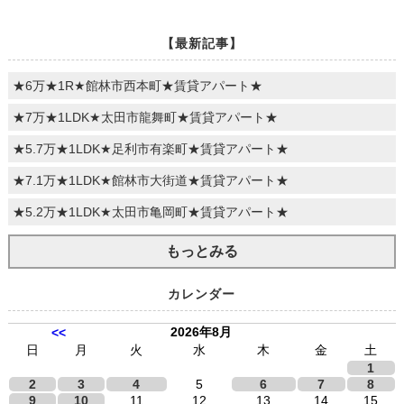
【最新記事】
★6万★1R★館林市西本町★賃貸アパート★
★7万★1LDK★太田市龍舞町★賃貸アパート★
★5.7万★1LDK★足利市有楽町★賃貸アパート★
★7.1万★1LDK★館林市大街道★賃貸アパート★
★5.2万★1LDK★太田市亀岡町★賃貸アパート★
もっとみる
カレンダー
2026年8月
<<
日
月
火
水
木
金
土
1
2
3
4
5
6
7
8
9
10
11
12
13
14
15