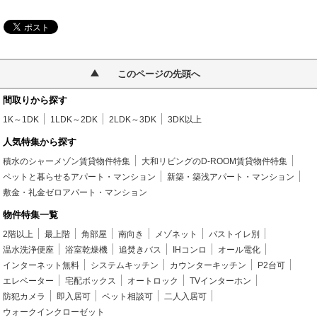
このページの先頭へ
間取りから探す
1K～1DK
1LDK～2DK
2LDK～3DK
3DK以上
人気特集から探す
積水のシャーメゾン賃貸物件特集
大和リビングのD-ROOM賃貸物件特集
ペットと暮らせるアパート・マンション
新築・築浅アパート・マンション
敷金・礼金ゼロアパート・マンション
物件特集一覧
2階以上
最上階
角部屋
南向き
メゾネット
バストイレ別
温水洗浄便座
浴室乾燥機
追焚きバス
IHコンロ
オール電化
インターネット無料
システムキッチン
カウンターキッチン
P2台可
エレベーター
宅配ボックス
オートロック
TVインターホン
防犯カメラ
即入居可
ペット相談可
二人入居可
ウォークインクローゼット