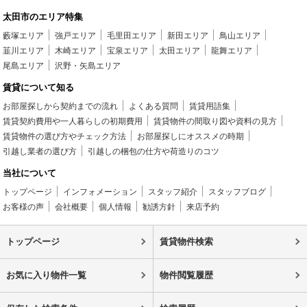
太田市のエリア特集
藪塚エリア
強戸エリア
毛里田エリア
新田エリア
鳥山エリア
韮川エリア
木崎エリア
宝泉エリア
太田エリア
龍舞エリア
尾島エリア
沢野・矢島エリア
賃貸について知る
お部屋探しから契約までの流れ
よくある質問
賃貸用語集
賃貸契約費用や一人暮らしの初期費用
賃貸物件の間取り図や資料の見方
賃貸物件の選び方やチェック方法
お部屋探しにオススメの時期
引越し業者の選び方
引越しの梱包の仕方や荷造りのコツ
当社について
トップページ
インフォメーション
スタッフ紹介
スタッフブログ
お客様の声
会社概要
個人情報
勧誘方針
来店予約
トップページ
賃貸物件検索
お気に入り物件一覧
物件閲覧履歴