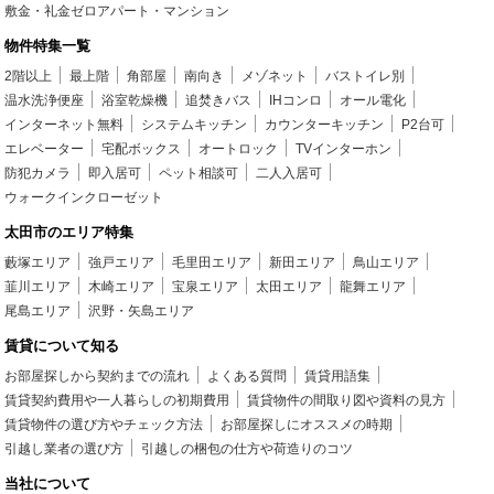
敷金・礼金ゼロアパート・マンション
物件特集一覧
2階以上
最上階
角部屋
南向き
メゾネット
バストイレ別
温水洗浄便座
浴室乾燥機
追焚きバス
IHコンロ
オール電化
インターネット無料
システムキッチン
カウンターキッチン
P2台可
エレベーター
宅配ボックス
オートロック
TVインターホン
防犯カメラ
即入居可
ペット相談可
二人入居可
ウォークインクローゼット
太田市のエリア特集
藪塚エリア
強戸エリア
毛里田エリア
新田エリア
鳥山エリア
韮川エリア
木崎エリア
宝泉エリア
太田エリア
龍舞エリア
尾島エリア
沢野・矢島エリア
賃貸について知る
お部屋探しから契約までの流れ
よくある質問
賃貸用語集
賃貸契約費用や一人暮らしの初期費用
賃貸物件の間取り図や資料の見方
賃貸物件の選び方やチェック方法
お部屋探しにオススメの時期
引越し業者の選び方
引越しの梱包の仕方や荷造りのコツ
当社について