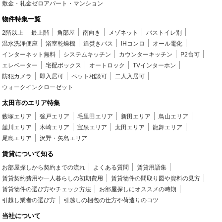
敷金・礼金ゼロアパート・マンション
物件特集一覧
2階以上
最上階
角部屋
南向き
メゾネット
バストイレ別
温水洗浄便座
浴室乾燥機
追焚きバス
IHコンロ
オール電化
インターネット無料
システムキッチン
カウンターキッチン
P2台可
エレベーター
宅配ボックス
オートロック
TVインターホン
防犯カメラ
即入居可
ペット相談可
二人入居可
ウォークインクローゼット
太田市のエリア特集
藪塚エリア
強戸エリア
毛里田エリア
新田エリア
鳥山エリア
韮川エリア
木崎エリア
宝泉エリア
太田エリア
龍舞エリア
尾島エリア
沢野・矢島エリア
賃貸について知る
お部屋探しから契約までの流れ
よくある質問
賃貸用語集
賃貸契約費用や一人暮らしの初期費用
賃貸物件の間取り図や資料の見方
賃貸物件の選び方やチェック方法
お部屋探しにオススメの時期
引越し業者の選び方
引越しの梱包の仕方や荷造りのコツ
当社について