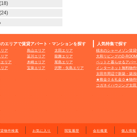
18)
24)
る
市のエリアで賃貸アパート・マンションを探す
人気特集で探す
エリア
鳥山エリア
太田エリア
積水のシャーメゾン賃貸
エリア
韮川エリア
龍舞エリア
大和リビングのD-ROO
田エリア
木崎エリア
尾島エリア
ペットと暮らせるアパー
エリア
宝泉エリア
沢野・矢島エリア
インターネット無料物件
太田市周辺で新築・築浅
★敷金０＆礼金０★物件
コガネイハウジング太田
賃貸物件検索
お気に入り
閲覧履歴
会社概要
個人情報