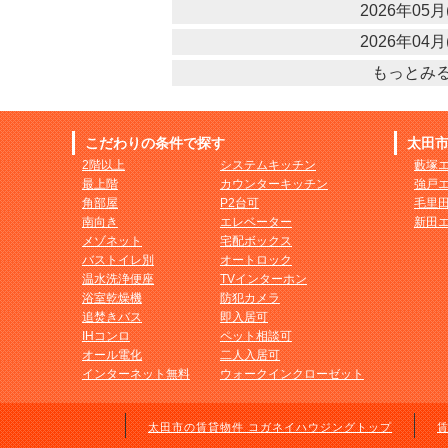
2026年05月(
2026年04月(
もっとみ
こだわりの条件で探す
太田
2階以上
システムキッチン
藪塚
最上階
カウンターキッチン
強戸
角部屋
P2台可
毛里
南向き
エレベーター
新田
メゾネット
宅配ボックス
バストイレ別
オートロック
温水洗浄便座
TVインターホン
浴室乾燥機
防犯カメラ
追焚きバス
即入居可
IHコンロ
ペット相談可
オール電化
二人入居可
インターネット無料
ウォークインクローゼット
太田市の賃貸物件 コガネイハウジングトップ