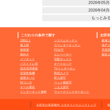
2026年05月(
2026年04月(
もっとみ
こだわりの条件で探す
太田
2階以上
システムキッチン
藪塚
最上階
カウンターキッチン
強戸
角部屋
P2台可
毛里
南向き
エレベーター
新田
メゾネット
宅配ボックス
バストイレ別
オートロック
温水洗浄便座
TVインターホン
浴室乾燥機
防犯カメラ
追焚きバス
即入居可
IHコンロ
ペット相談可
オール電化
二人入居可
インターネット無料
ウォークインクローゼット
太田市の賃貸物件 コガネイハウジングトップ