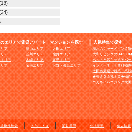
18)
24)
る
市のエリアで賃貸アパート・マンションを探す
人気特集で探す
エリア
鳥山エリア
太田エリア
積水のシャーメゾン賃貸
エリア
韮川エリア
龍舞エリア
大和リビングのD-ROO
田エリア
木崎エリア
尾島エリア
ペットと暮らせるアパー
エリア
宝泉エリア
沢野・矢島エリア
インターネット無料物件
太田市周辺で新築・築浅
★敷金０＆礼金０★物件
コガネイハウジング太田
賃貸物件検索
お気に入り
閲覧履歴
会社概要
個人情報