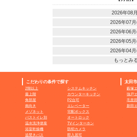
2026年08月
2026年07月(
2026年06月(
2026年05月(
2026年04月(
もっとみ
こだわりの条件で探す
太田
2階以上
システムキッチン
藪塚
最上階
カウンターキッチン
強戸
角部屋
P2台可
毛里
南向き
エレベーター
新田
メゾネット
宅配ボックス
バストイレ別
オートロック
温水洗浄便座
TVインターホン
浴室乾燥機
防犯カメラ
追焚きバス
即入居可