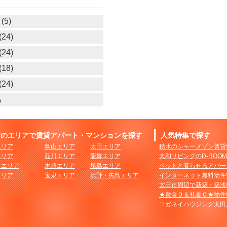
(5)
24)
24)
18)
24)
る
市のエリアで賃貸アパート・マンションを探す
人気特集で探す
エリア
鳥山エリア
太田エリア
積水のシャーメゾン賃貸
エリア
韮川エリア
龍舞エリア
大和リビングのD-ROO
田エリア
木崎エリア
尾島エリア
ペットと暮らせるアパー
エリア
宝泉エリア
沢野・矢島エリア
インターネット無料物件
太田市周辺で新築・築浅
★敷金０＆礼金０★物件
コガネイハウジング太田