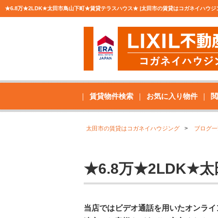
★6.8万★2LDK★太田市鳥山下町★賃貸テラスハウス★ |太田市の賃貸はコガネイハウ
賃貸物件検索
お気に入り物件
閲
太田市の賃貸はコガネイハウジング
ブログ一
★6.8万★2LDK
当店ではビデオ通話を用いたオンライ