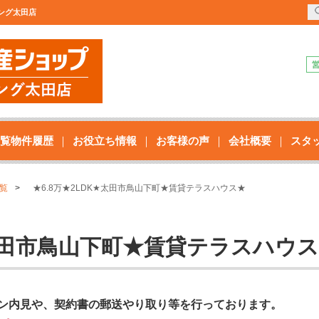
ジング太田店
覧物件履歴
お役立ち情報
お客様の声
会社概要
スタ
覧
★6.8万★2LDK★太田市鳥山下町★賃貸テラスハウス★
★太田市鳥山下町★賃貸テラスハウ
ン内見や、契約書の郵送やり取り等を行っております。