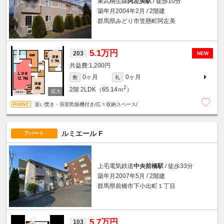
東武桐生線
阿左美駅
/ 徒歩10分
築年月2004年2月 / 2階建
群馬県みどり市笠懸町阿左美
5.1万円
203
NEW
1,200円
0ヶ月
0ヶ月
敷
礼
2
2階
2LDK（65.14ｍ
）
追い焚き・浴室乾燥機付き/広々収納スペース/
ルミエール F
アパート
上毛電気鉄道
中央前橋駅
/ 徒歩33分
築年月2007年5月 / 2階建
群馬県前橋市下小出町１丁目
5.7万円
103