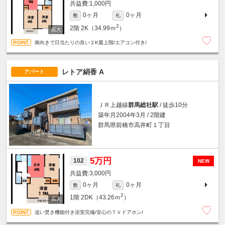
1,000円
0ヶ月
0ヶ月
敷
礼
2
2階
2K（34.99ｍ
）
南向きで日当たりの良い２K最上階/エアコン付き/
レトア絹香 A
アパート
ＪＲ上越線
群馬総社駅
/ 徒歩10分
築年月2004年3月 / 2階建
群馬県前橋市高井町１丁目
5万円
102
NEW
3,000円
0ヶ月
0ヶ月
敷
礼
2
1階
2DK（43.26ｍ
）
追い焚き機能付き浴室完備/安心のＴＶドアホン/