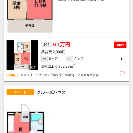
6.1万円
102
NEW
2,000円
0ヶ月
0ヶ月
敷
礼
2
1階
2LDK（52.27ｍ
）
カメラ付インターホン完備で安心/追焚き・浴室乾燥機付き/
クルーズハウス
アパート