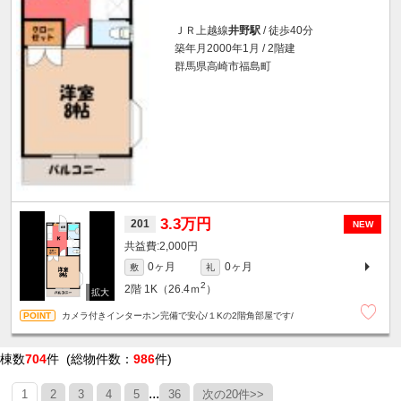
ＪＲ上越線
井野駅
/ 徒歩40分
築年月2000年1月 / 2階建
群馬県高崎市福島町
3.3万円
201
NEW
2,000円
0ヶ月
0ヶ月
敷
礼
2
2階
1K（26.4ｍ
）
カメラ付きインターホン完備で安心/１Kの2階角部屋です/
棟数
704
件 (総物件数：
986
件)
...
1
2
3
4
5
36
次の20件>>