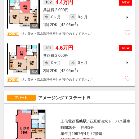
4.4万円
102
NEW
2,000円
0ヶ月
0ヶ月
敷
礼
2
1階
2DK（42.05ｍ
）
追い焚き・温水洗浄便座付き/安心のＴＶドアホン/
4.6万円
201
NEW
2,000円
0ヶ月
0ヶ月
敷
礼
2
2階
2DK（42.05ｍ
）
追い焚き・温水洗浄便座付き/安心のＴＶドアホン/
アメージングエステート B
アパート
上信電鉄
高崎駅
/ 石原町清水下 バス乗車
時間26分 停歩3分
築年月1997年4月 / 2階建