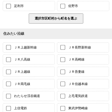
足利市
佐野市
住みたい沿線
ＪＲ上越新幹線
ＪＲ長野新幹線
ＪＲ八高線
ＪＲ高崎線
ＪＲ上越線
ＪＲ吾妻線
ＪＲ両毛線
ＪＲ信越本線
わたらせ渓谷鐵道
上毛電気鉄道
上信電鉄
東武伊勢崎線