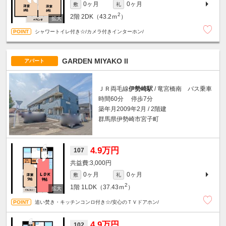
0ヶ月
0ヶ月
敷
礼
2
2階
2DK（43.2ｍ
）
シャワートイレ付き☆/カメラ付きインターホン/
GARDEN MIYAKO II
アパート
ＪＲ両毛線
伊勢崎駅
/ 竜宮橋南 バス乗車
時間60分 停歩7分
築年月2009年2月 / 2階建
群馬県伊勢崎市宮子町
4.9万円
107
3,000円
0ヶ月
0ヶ月
敷
礼
2
1階
1LDK（37.43ｍ
）
追い焚き・キッチンコンロ付き☆/安心のＴＶドアホン/
4.9万円
102