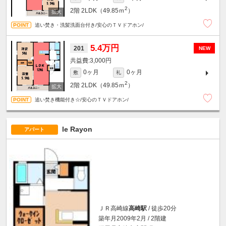
2
2階
2LDK（49.85ｍ
）
追い焚き・洗髪洗面台付き/安心のＴＶドアホン/
5.4万円
201
NEW
3,000円
0ヶ月
0ヶ月
敷
礼
2
2階
2LDK（49.85ｍ
）
追い焚き機能付き☆/安心のＴＶドアホン/
le Rayon
アパート
ＪＲ高崎線
高崎駅
/ 徒歩20分
築年月2009年2月 / 2階建