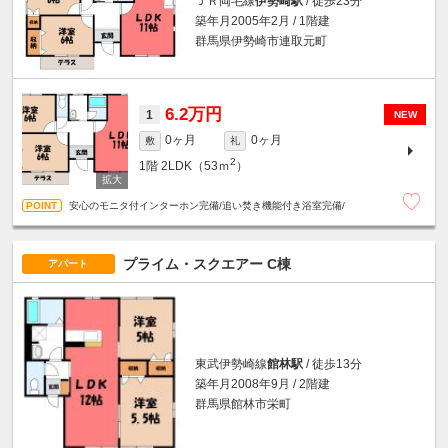
ＪＲ両毛線
伊勢崎駅
/ 徒歩23分
築年月2005年2月 / 1階建
群馬県伊勢崎市連取元町
6.2万円
1
NEW
0ヶ月
0ヶ月
敷
礼
2
1階
2LDK（53ｍ
）
安心のモニタ付インターホン完備/追い焚き機能付き浴室完備/
プライム・スクエアー C棟
アパート
東武伊勢崎線
館林駅
/ 徒歩13分
築年月2008年9月 / 2階建
群馬県館林市栄町