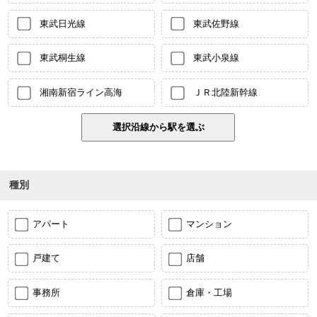
東武日光線
東武佐野線
東武桐生線
東武小泉線
湘南新宿ライン高海
ＪＲ北陸新幹線
種別
アパート
マンション
戸建て
店舗
事務所
倉庫・工場