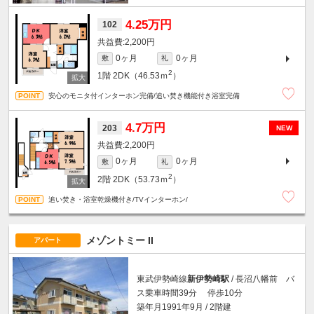
4.25万円
102
2,200円
0ヶ月
0ヶ月
敷
礼
2
1階
2DK（46.53ｍ
）
安心のモニタ付インターホン完備/追い焚き機能付き浴室完備
4.7万円
203
NEW
2,200円
0ヶ月
0ヶ月
敷
礼
2
2階
2DK（53.73ｍ
）
追い焚き・浴室乾燥機付き/TVインターホン/
メゾントミー II
アパート
東武伊勢崎線
新伊勢崎駅
/ 長沼八幡前 バ
ス乗車時間39分 停歩10分
築年月1991年9月 / 2階建