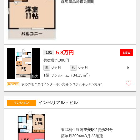
群馬県高崎市高関町
5.8万円
101
NEW
4,000円
0ヶ月
0ヶ月
敷
礼
2
1階
ワンルーム（34.15ｍ
）
安心のモニタ付インターホン完備/システムキッチン完備/
インペリアル・ヒル
マンション
東武桐生線
阿左美駅
/ 徒歩24分
築年月2004年3月 / 3階建