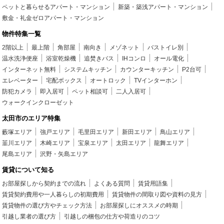
ペットと暮らせるアパート・マンション
新築・築浅アパート・マンション
敷金・礼金ゼロアパート・マンション
物件特集一覧
2階以上
最上階
角部屋
南向き
メゾネット
バストイレ別
温水洗浄便座
浴室乾燥機
追焚きバス
IHコンロ
オール電化
インターネット無料
システムキッチン
カウンターキッチン
P2台可
エレベーター
宅配ボックス
オートロック
TVインターホン
防犯カメラ
即入居可
ペット相談可
二人入居可
ウォークインクローゼット
太田市のエリア特集
藪塚エリア
強戸エリア
毛里田エリア
新田エリア
鳥山エリア
韮川エリア
木崎エリア
宝泉エリア
太田エリア
龍舞エリア
尾島エリア
沢野・矢島エリア
賃貸について知る
お部屋探しから契約までの流れ
よくある質問
賃貸用語集
賃貸契約費用や一人暮らしの初期費用
賃貸物件の間取り図や資料の見方
賃貸物件の選び方やチェック方法
お部屋探しにオススメの時期
引越し業者の選び方
引越しの梱包の仕方や荷造りのコツ