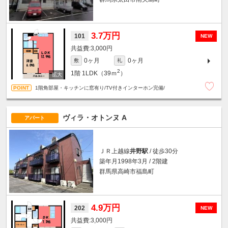
3.7万円
101
NEW
3,000円
0ヶ月
0ヶ月
敷
礼
2
1階
1LDK（39ｍ
）
1階角部屋・キッチンに窓有り/TV付きインターホン完備/
ヴィラ・オトンヌ A
アパート
ＪＲ上越線
井野駅
/ 徒歩30分
築年月1998年3月 / 2階建
群馬県高崎市福島町
4.9万円
202
NEW
3,000円