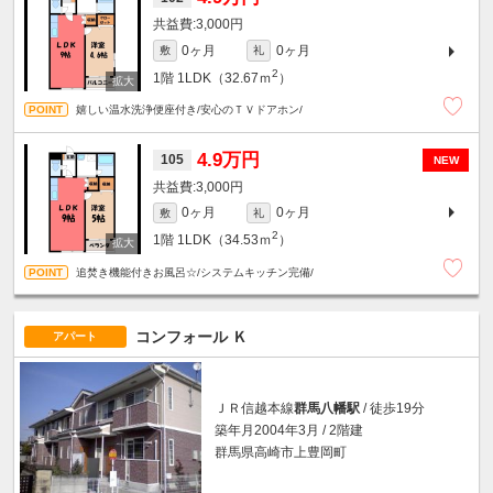
3,000円
0ヶ月
0ヶ月
敷
礼
2
1階
1LDK（32.67ｍ
）
嬉しい温水洗浄便座付き/安心のＴＶドアホン/
4.9万円
105
NEW
3,000円
0ヶ月
0ヶ月
敷
礼
2
1階
1LDK（34.53ｍ
）
追焚き機能付きお風呂☆/システムキッチン完備/
コンフォール Ｋ
アパート
ＪＲ信越本線
群馬八幡駅
/ 徒歩19分
築年月2004年3月 / 2階建
群馬県高崎市上豊岡町