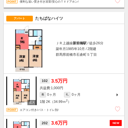
便利な追い焚き付き浴室/安心のＴＶドアホン/
たちばなハイツ
アパート
ＪＲ上越線
新前橋駅
/ 徒歩26分
築年月1985年10月 / 2階建
群馬県前橋市石倉町５丁目
3.5万円
102
1,000円
0ヶ月
0ヶ月
敷
礼
2
1階
2K（34.99ｍ
）
エアコン付き/バス・トイレ別/
3.6万円
202
NEW