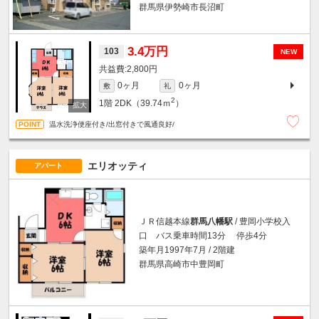
群馬県伊勢崎市長沼町
3.4万円
103
NEW
2,800円
0ヶ月
0ヶ月
敷
礼
2
1階
2DK（39.74ｍ
）
温水洗浄便座付き/出窓付きで風通良好/
エリオッティ
アパート
ＪＲ信越本線
群馬八幡駅
/ 豊岡小学校入
口 バス乗車時間13分 停歩4分
築年月1997年7月 / 2階建
群馬県高崎市中豊岡町