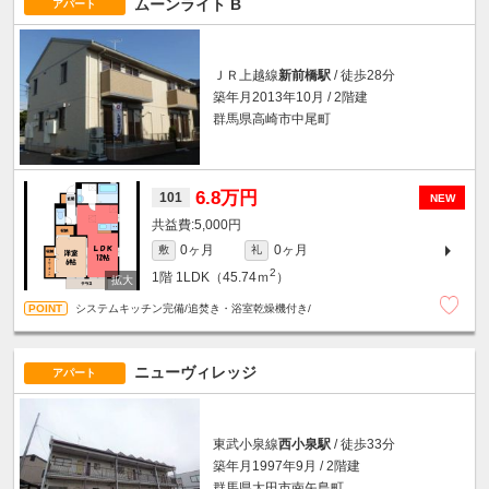
ムーンライト B
アパート
ＪＲ上越線
新前橋駅
/ 徒歩28分
築年月2013年10月 / 2階建
群馬県高崎市中尾町
6.8万円
101
NEW
5,000円
0ヶ月
0ヶ月
敷
礼
2
1階
1LDK（45.74ｍ
）
システムキッチン完備/追焚き・浴室乾燥機付き/
ニューヴィレッジ
アパート
東武小泉線
西小泉駅
/ 徒歩33分
築年月1997年9月 / 2階建
群馬県太田市南矢島町