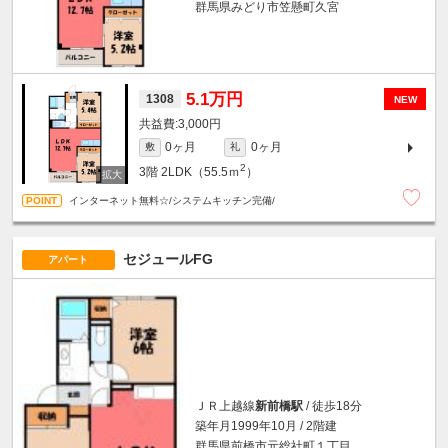
群馬県みどり市笠懸町久宮
5.1万円
1308
NEW
3,000円
0ヶ月
0ヶ月
敷
礼
2
3階
2LDK（55.5ｍ
）
インターネット無料☆/システムキッチン完備/
セジュールFG
アパート
ＪＲ上越線
新前橋駅
/ 徒歩18分
築年月1999年10月 / 2階建
群馬県前橋市元総社町１丁目