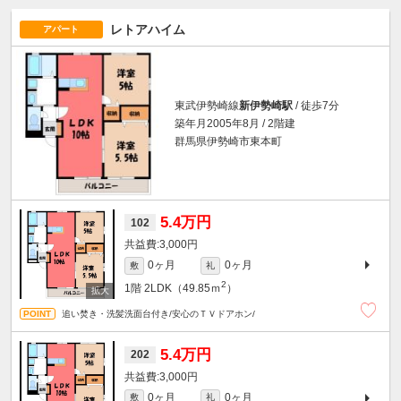
レトアハイム
アパート
東武伊勢崎線
新伊勢崎駅
/ 徒歩7分
築年月2005年8月 / 2階建
群馬県伊勢崎市東本町
5.4万円
102
3,000円
0ヶ月
0ヶ月
敷
礼
2
1階
2LDK（49.85ｍ
）
追い焚き・洗髪洗面台付き/安心のＴＶドアホン/
5.4万円
202
3,000円
0ヶ月
0ヶ月
敷
礼