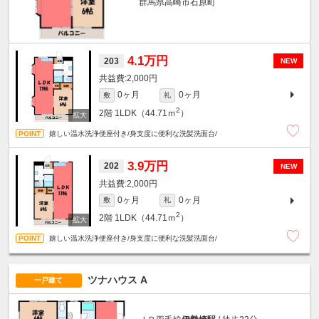
群馬県高崎市石原町
4.1万円
203
NEW
2,000円
0ヶ月
0ヶ月
敷
礼
2
2階
1LDK（44.71ｍ
）
嬉しい温水洗浄便座付き/身支度に便利な洗髪洗面台/
3.9万円
202
NEW
2,000円
0ヶ月
0ヶ月
敷
礼
2
2階
1LDK（44.71ｍ
）
嬉しい温水洗浄便座付き/身支度に便利な洗髪洗面台/
ツナハウス A
一戸建て