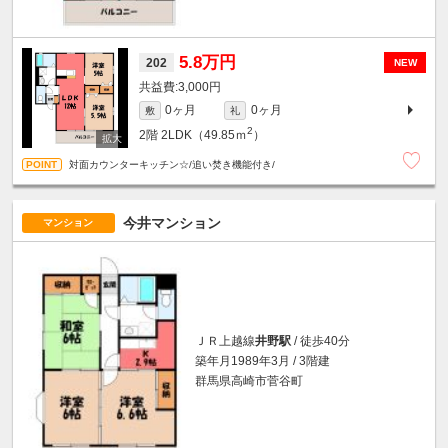
5.8万円
202
NEW
3,000円
0ヶ月
0ヶ月
敷
礼
2
2階
2LDK（49.85ｍ
）
対面カウンターキッチン☆/追い焚き機能付き/
今井マンション
マンション
ＪＲ上越線
井野駅
/ 徒歩40分
築年月1989年3月 / 3階建
群馬県高崎市菅谷町