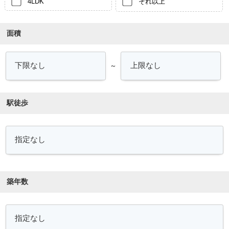
4LDK
それ以上
面積
～
駅徒歩
築年数