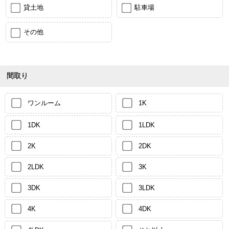
貸土地
駐車場
その他
間取り
ワンルーム
1K
1DK
1LDK
2K
2DK
2LDK
3K
3DK
3LDK
4K
4DK