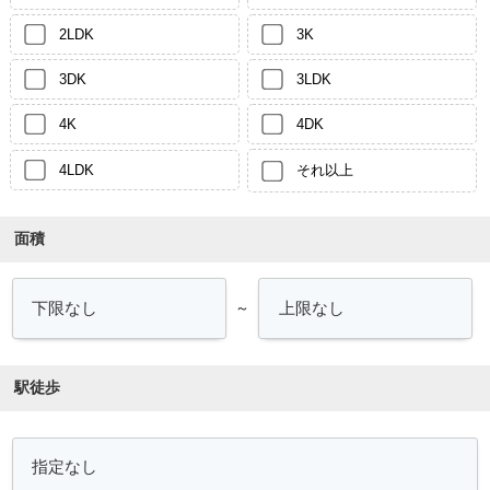
2LDK
3K
3DK
3LDK
4K
4DK
4LDK
それ以上
面積
～
駅徒歩