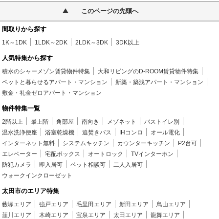
このページの先頭へ
間取りから探す
1K～1DK
1LDK～2DK
2LDK～3DK
3DK以上
人気特集から探す
積水のシャーメゾン賃貸物件特集
大和リビングのD-ROOM賃貸物件特集
ペットと暮らせるアパート・マンション
新築・築浅アパート・マンション
敷金・礼金ゼロアパート・マンション
物件特集一覧
2階以上
最上階
角部屋
南向き
メゾネット
バストイレ別
温水洗浄便座
浴室乾燥機
追焚きバス
IHコンロ
オール電化
インターネット無料
システムキッチン
カウンターキッチン
P2台可
エレベーター
宅配ボックス
オートロック
TVインターホン
防犯カメラ
即入居可
ペット相談可
二人入居可
ウォークインクローゼット
太田市のエリア特集
藪塚エリア
強戸エリア
毛里田エリア
新田エリア
鳥山エリア
韮川エリア
木崎エリア
宝泉エリア
太田エリア
龍舞エリア