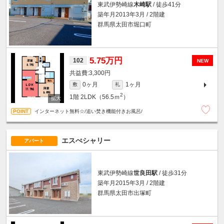
東武伊勢崎線
木崎駅
/ 徒歩41分
築年月2013年3月 / 2階建
群馬県太田市堀口町
5.75万円
102
NEW
3,300円
0ヶ月
1ヶ月
敷
礼
2
1階
2LDK（56.5ｍ
）
インターネット無料☆/追い焚き機能付きお風呂/
エスぺシャリー
アパート
東武伊勢崎線
世良田駅
/ 徒歩31分
築年月2015年3月 / 2階建
群馬県太田市出塚町