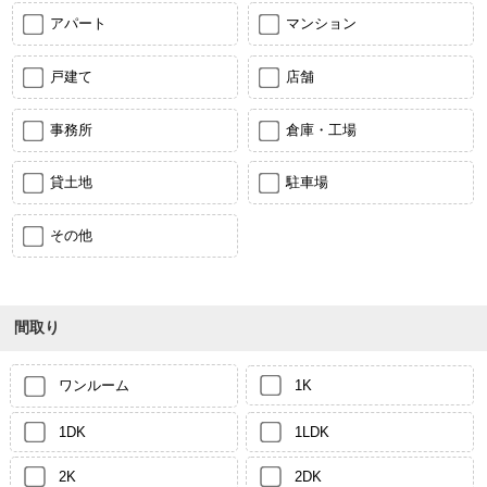
アパート
マンション
戸建て
店舗
事務所
倉庫・工場
貸土地
駐車場
その他
間取り
ワンルーム
1K
1DK
1LDK
2K
2DK