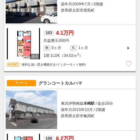
築年月2009年7月 / 2階建
群馬県太田市尾島町
4.1万円
103
6,000円
0ヶ月
1ヶ月
敷
礼
2
1階
1LDK（34.02ｍ
）
便利な追い焚き機能付き/インターネット無料/
グランコートカルハマ
アパート
東武伊勢崎線
木崎駅
/ 徒歩26分
築年月2015年10月 / 2階建
群馬県太田市亀岡町
6.2万円
106