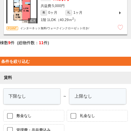
5,000円
0ヶ月
1ヶ月
敷
礼
2
1階
1LDK（40.29ｍ
）
インターネット無料/ウォークインクローゼット付き/
棟数
9
件 (総物件数：
11
件)
条件を絞り込む
賃料
～
敷金なし
礼金なし
管理費・共益費込み