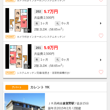
カメラ付きインターホン/システムキッチン/
5.7万円
202
2,500円
1ヶ月
0ヶ月
敷
礼
2
2階
2LDK（58.65ｍ
）
カメラ付きインターホン/システムキッチン/
5.9万円
201
2,500円
1ヶ月
0ヶ月
敷
礼
2
2階
2LDK（58.65ｍ
）
システムキッチン完備/追焚き・浴室乾燥機付き/
カレント YK
アパート
ＪＲ高崎線
倉賀野駅
/ 徒歩15分
築年月2015年2月 / 2階建