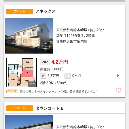
アネックス
アパート
東武伊勢崎線
木崎駅
/ 徒歩23分
築年月1993年5月 / 2階建
群馬県太田市亀岡町
4.2万円
202
2,000円
6.3万円
0ヶ月
敷
礼
2
2階
3DK（50ｍ
）
安心のモニタ付きインターホン☆/追い焚き機能でポカポカ/
タウンコート B
アパート
東武伊勢崎線
木崎駅
/ 徒歩30分