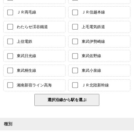
ＪＲ両毛線
ＪＲ信越本線
わたらせ渓谷鐵道
上毛電気鉄道
上信電鉄
東武伊勢崎線
東武日光線
東武佐野線
東武桐生線
東武小泉線
湘南新宿ライン高海
ＪＲ北陸新幹線
種別