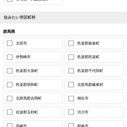
住みたい市区町村
群馬県
太田市
邑楽郡板倉町
伊勢崎市
邑楽郡邑楽町
邑楽郡大泉町
邑楽郡千代田町
邑楽郡明和町
北群馬郡榛東村
北群馬郡吉岡町
桐生市
佐波郡玉村町
渋川市
高崎市
館林市