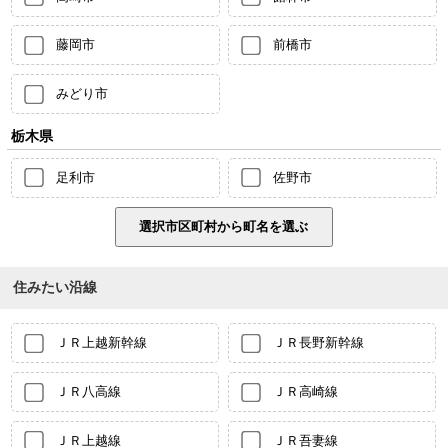
藤岡市
前橋市
みどり市
栃木県
足利市
佐野市
住みたい沿線
ＪＲ上越新幹線
ＪＲ長野新幹線
ＪＲ八高線
ＪＲ高崎線
ＪＲ上越線
ＪＲ吾妻線