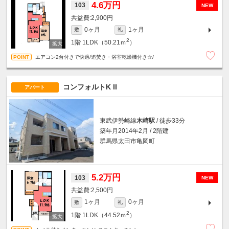
4.6万円
103
NEW
2,900円
0ヶ月
1ヶ月
敷
礼
2
1階
1LDK（50.21ｍ
）
エアコン2台付きで快適/追焚き・浴室乾燥機付き☆/
コンフォルトK II
アパート
東武伊勢崎線
木崎駅
/ 徒歩33分
築年月2014年2月 / 2階建
群馬県太田市亀岡町
5.2万円
103
NEW
2,500円
1ヶ月
0ヶ月
敷
礼
2
1階
1LDK（44.52ｍ
）