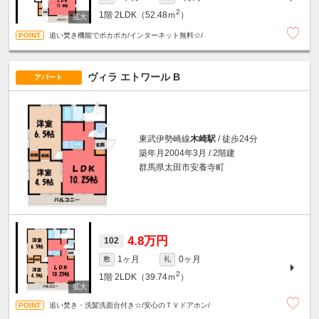
2
1階
2LDK（52.48ｍ
）
追い焚き機能でポカポカ/インターネット無料☆/
ヴィラ エトワール B
アパート
東武伊勢崎線
木崎駅
/ 徒歩24分
築年月2004年3月 / 2階建
群馬県太田市安養寺町
4.8万円
102
1ヶ月
0ヶ月
敷
礼
2
1階
2LDK（39.74ｍ
）
追い焚き・洗髪洗面台付き☆/安心のＴＶドアホン/