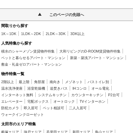
このページの先頭へ
間取りから探す
1K～1DK
1LDK～2DK
2LDK～3DK
3DK以上
人気特集から探す
積水のシャーメゾン賃貸物件特集
大和リビングのD-ROOM賃貸物件特集
ペットと暮らせるアパート・マンション
新築・築浅アパート・マンション
敷金・礼金ゼロアパート・マンション
物件特集一覧
2階以上
最上階
角部屋
南向き
メゾネット
バストイレ別
温水洗浄便座
浴室乾燥機
追焚きバス
IHコンロ
オール電化
インターネット無料
システムキッチン
カウンターキッチン
P2台可
エレベーター
宅配ボックス
オートロック
TVインターホン
防犯カメラ
即入居可
ペット相談可
二人入居可
ウォークインクローゼット
太田市のエリア特集
藪塚エリア
強戸エリア
毛里田エリア
新田エリア
鳥山エリア