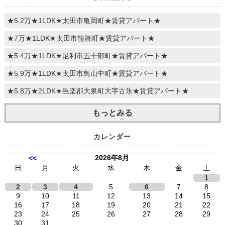
★5.2万★1LDK★太田市亀岡町★賃貸アパート★
★7万★1LDK★太田市龍舞町★賃貸アパート★
★5.4万★1LDK★足利市五十部町★賃貸アパート★
★5.9万★1LDK★太田市鳥山中町★賃貸アパート★
★5.8万★2LDK★邑楽郡大泉町大字古氷★賃貸アパート★
もっとみる
カレンダー
2026年8月
<<
日
月
火
水
木
金
土
1
2
3
4
5
6
7
8
9
10
11
12
13
14
15
16
17
18
19
20
21
22
23
24
25
26
27
28
29
30
31