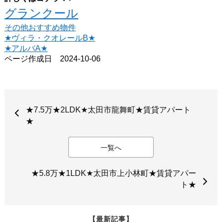
グランクール
その他おすすめ物件
★ヴィラ・クオレールB★
★アルバA★
ページ作成日 2024-10-06
★7.5万★2LDK★太田市龍舞町★賃貸アパート
★
一覧へ
★5.8万★1LDK★太田市上小林町★賃貸アパー
ト★
【最新記事】