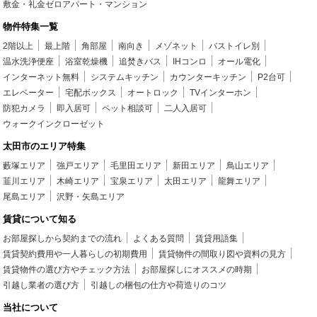
敷金・礼金ゼロアパート・マンション
物件特集一覧
2階以上
最上階
角部屋
南向き
メゾネット
バストイレ別
温水洗浄便座
浴室乾燥機
追焚きバス
IHコンロ
オール電化
インターネット無料
システムキッチン
カウンターキッチン
P2台可
エレベーター
宅配ボックス
オートロック
TVインターホン
防犯カメラ
即入居可
ペット相談可
二人入居可
ウォークインクローゼット
太田市のエリア特集
藪塚エリア
強戸エリア
毛里田エリア
新田エリア
鳥山エリア
韮川エリア
木崎エリア
宝泉エリア
太田エリア
龍舞エリア
尾島エリア
沢野・矢島エリア
賃貸について知る
お部屋探しから契約までの流れ
よくある質問
賃貸用語集
賃貸契約費用や一人暮らしの初期費用
賃貸物件の間取り図や資料の見方
賃貸物件の選び方やチェック方法
お部屋探しにオススメの時期
引越し業者の選び方
引越しの梱包の仕方や荷造りのコツ
当社について