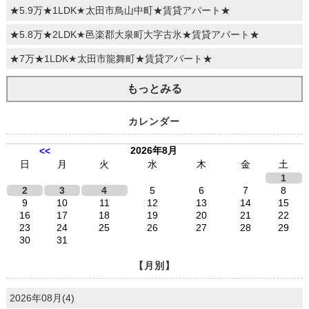
★5.9万★1LDK★太田市鳥山中町★賃貸アパート★
★5.8万★2LDK★邑楽郡大泉町大字古氷★賃貸アパート★
★7万★1LDK★太田市龍舞町★賃貸アパート★
もっとみる
カレンダー
2026年8月
<<
日
月
火
水
木
金
土
1
2
3
4
5
6
7
8
9
10
11
12
13
14
15
16
17
18
19
20
21
22
23
24
25
26
27
28
29
30
31
【月別】
2026年08月(4)