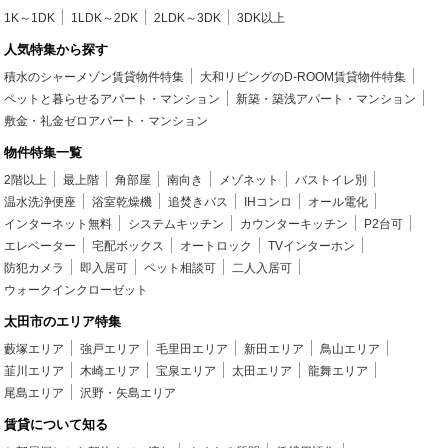
1K～1DK
1LDK～2DK
2LDK～3DK
3DK以上
人気特集から探す
積水のシャーメゾン賃貸物件特集
大和リビングのD-ROOM賃貸物件特集
ペットと暮らせるアパート・マンション
新築・築浅アパート・マンション
敷金・礼金ゼロアパート・マンション
物件特集一覧
2階以上
最上階
角部屋
南向き
メゾネット
バストイレ別
温水洗浄便座
浴室乾燥機
追焚きバス
IHコンロ
オール電化
インターネット無料
システムキッチン
カウンターキッチン
P2台可
エレベーター
宅配ボックス
オートロック
TVインターホン
防犯カメラ
即入居可
ペット相談可
二人入居可
ウォークインクローゼット
太田市のエリア特集
藪塚エリア
強戸エリア
毛里田エリア
新田エリア
鳥山エリア
韮川エリア
木崎エリア
宝泉エリア
太田エリア
龍舞エリア
尾島エリア
沢野・矢島エリア
賃貸について知る