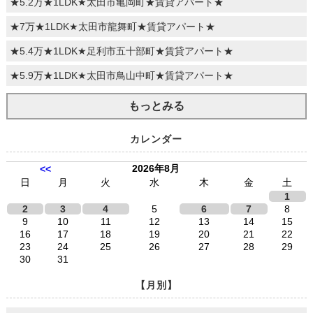
★5.2万★1LDK★太田市亀岡町★賃貸アパート★
★7万★1LDK★太田市龍舞町★賃貸アパート★
★5.4万★1LDK★足利市五十部町★賃貸アパート★
★5.9万★1LDK★太田市鳥山中町★賃貸アパート★
もっとみる
カレンダー
2026年8月
<<
日
月
火
水
木
金
土
1
2
3
4
5
6
7
8
9
10
11
12
13
14
15
16
17
18
19
20
21
22
23
24
25
26
27
28
29
30
31
【月別】