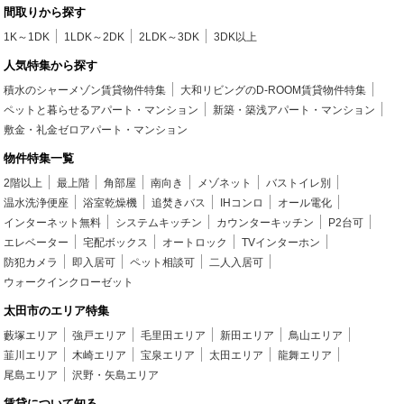
間取りから探す
1K～1DK
1LDK～2DK
2LDK～3DK
3DK以上
人気特集から探す
積水のシャーメゾン賃貸物件特集
大和リビングのD-ROOM賃貸物件特集
ペットと暮らせるアパート・マンション
新築・築浅アパート・マンション
敷金・礼金ゼロアパート・マンション
物件特集一覧
2階以上
最上階
角部屋
南向き
メゾネット
バストイレ別
温水洗浄便座
浴室乾燥機
追焚きバス
IHコンロ
オール電化
インターネット無料
システムキッチン
カウンターキッチン
P2台可
エレベーター
宅配ボックス
オートロック
TVインターホン
防犯カメラ
即入居可
ペット相談可
二人入居可
ウォークインクローゼット
太田市のエリア特集
藪塚エリア
強戸エリア
毛里田エリア
新田エリア
鳥山エリア
韮川エリア
木崎エリア
宝泉エリア
太田エリア
龍舞エリア
尾島エリア
沢野・矢島エリア
賃貸について知る