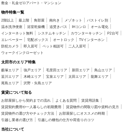
敷金・礼金ゼロアパート・マンション
物件特集一覧
2階以上
最上階
角部屋
南向き
メゾネット
バストイレ別
温水洗浄便座
浴室乾燥機
追焚きバス
IHコンロ
オール電化
インターネット無料
システムキッチン
カウンターキッチン
P2台可
エレベーター
宅配ボックス
オートロック
TVインターホン
防犯カメラ
即入居可
ペット相談可
二人入居可
ウォークインクローゼット
太田市のエリア特集
藪塚エリア
強戸エリア
毛里田エリア
新田エリア
鳥山エリア
韮川エリア
木崎エリア
宝泉エリア
太田エリア
龍舞エリア
尾島エリア
沢野・矢島エリア
賃貸について知る
お部屋探しから契約までの流れ
よくある質問
賃貸用語集
賃貸契約費用や一人暮らしの初期費用
賃貸物件の間取り図や資料の見方
賃貸物件の選び方やチェック方法
お部屋探しにオススメの時期
引越し業者の選び方
引越しの梱包の仕方や荷造りのコツ
当社について