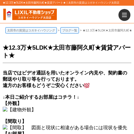
★12.3万★5LDK★太田市藤阿久町★賃貸アパート★ | 太田市の賃貸はコガネイハウジング太田店
太田市の賃貸はコガネイハウジング
ブログ一覧
★12.3万★5LDK★太田市藤阿久町
★12.3万★5LDK★太田市藤阿久町★賃貸アパー
ト★
当店ではビデオ通話を用いたオンライン内見や、契約書の
郵送やり取り等を行っております。
遠方のお客様もどうぞご安心ください
↓本日ご紹介
するお部屋はコチラ！↓
【外観】
【間取り】
【お部屋】