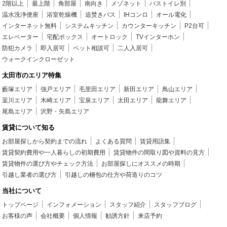
2階以上
最上階
角部屋
南向き
メゾネット
バストイレ別
温水洗浄便座
浴室乾燥機
追焚きバス
IHコンロ
オール電化
インターネット無料
システムキッチン
カウンターキッチン
P2台可
エレベーター
宅配ボックス
オートロック
TVインターホン
防犯カメラ
即入居可
ペット相談可
二人入居可
ウォークインクローゼット
太田市のエリア特集
藪塚エリア
強戸エリア
毛里田エリア
新田エリア
鳥山エリア
韮川エリア
木崎エリア
宝泉エリア
太田エリア
龍舞エリア
尾島エリア
沢野・矢島エリア
賃貸について知る
お部屋探しから契約までの流れ
よくある質問
賃貸用語集
賃貸契約費用や一人暮らしの初期費用
賃貸物件の間取り図や資料の見方
賃貸物件の選び方やチェック方法
お部屋探しにオススメの時期
引越し業者の選び方
引越しの梱包の仕方や荷造りのコツ
当社について
トップページ
インフォメーション
スタッフ紹介
スタッフブログ
お客様の声
会社概要
個人情報
勧誘方針
来店予約