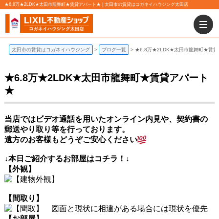
★6.8万★2LDK★太田市龍舞町★賃貸アパート★ | 太田市の賃貸はコガネイハウジング太田店
太田市の賃貸はコガネイハウジング
ブログ一覧
★6.8万★2LDK★太田市龍舞町★賃
★6.8万★2LDK★太田市龍舞町★賃貸アパート
★
当店ではビデオ通話を用いたオンライン内見や、契約書の
郵送やり取り等を行っております。
遠方のお客様もどうぞご安心ください
↓本日ご紹介
するお部屋はコチラ！↓
【外観】
【間取り】
【お部屋】