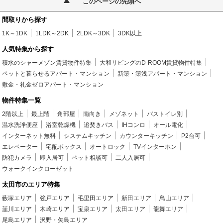
このページの先頭へ
間取りから探す
1K～1DK
1LDK～2DK
2LDK～3DK
3DK以上
人気特集から探す
積水のシャーメゾン賃貸物件特集
大和リビングのD-ROOM賃貸物件特集
ペットと暮らせるアパート・マンション
新築・築浅アパート・マンション
敷金・礼金ゼロアパート・マンション
物件特集一覧
2階以上
最上階
角部屋
南向き
メゾネット
バストイレ別
温水洗浄便座
浴室乾燥機
追焚きバス
IHコンロ
オール電化
インターネット無料
システムキッチン
カウンターキッチン
P2台可
エレベーター
宅配ボックス
オートロック
TVインターホン
防犯カメラ
即入居可
ペット相談可
二人入居可
ウォークインクローゼット
太田市のエリア特集
藪塚エリア
強戸エリア
毛里田エリア
新田エリア
鳥山エリア
韮川エリア
木崎エリア
宝泉エリア
太田エリア
龍舞エリア
尾島エリア
沢野・矢島エリア