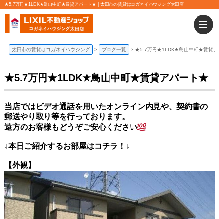
★5.7万円★1LDK★鳥山中町★賃貸アパート★ | 太田市の賃貸はコガネイハウジング太田店
太田市の賃貸はコガネイハウジング
ブログ一覧
★5.7万円★1LDK★鳥山中町★賃貸
★5.7万円★1LDK★鳥山中町★賃貸アパート★
当店ではビデオ通話を用いたオンライン内見や、契約書の
郵送やり取り等を行っております。
遠方のお客様もどうぞご安心ください
↓本日ご紹介するお部屋はコチラ！↓
【
外観】