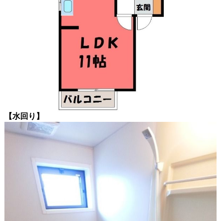
【水回り
】