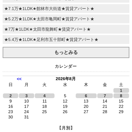
★7.1万★1LDK★館林市大街道★賃貸アパート★
★5.2万★1LDK★太田市亀岡町★賃貸アパート★
★7万★1LDK★太田市龍舞町★賃貸アパート★
★5.4万★1LDK★足利市五十部町★賃貸アパート★
もっとみる
カレンダー
2026年8月
<<
日
月
火
水
木
金
土
1
2
3
4
5
6
7
8
9
10
11
12
13
14
15
16
17
18
19
20
21
22
23
24
25
26
27
28
29
30
31
【月別】