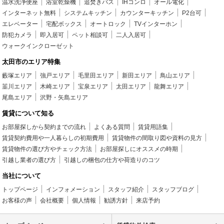
温水洗浄便座
浴室乾燥機
追焚きバス
IHコンロ
オール電化
インターネット無料
システムキッチン
カウンターキッチン
P2台可
エレベーター
宅配ボックス
オートロック
TVインターホン
防犯カメラ
即入居可
ペット相談可
二人入居可
ウォークインクローゼット
太田市のエリア特集
藪塚エリア
強戸エリア
毛里田エリア
新田エリア
鳥山エリア
韮川エリア
木崎エリア
宝泉エリア
太田エリア
龍舞エリア
尾島エリア
沢野・矢島エリア
賃貸について知る
お部屋探しから契約までの流れ
よくある質問
賃貸用語集
賃貸契約費用や一人暮らしの初期費用
賃貸物件の間取り図や資料の見方
賃貸物件の選び方やチェック方法
お部屋探しにオススメの時期
引越し業者の選び方
引越しの梱包の仕方や荷造りのコツ
当社について
トップページ
インフォメーション
スタッフ紹介
スタッフブログ
お客様の声
会社概要
個人情報
勧誘方針
来店予約