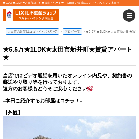
★5.5万★1LDK★太田市新井町★賃貸アパート★ | 太田市の賃貸はコガネイハウジング太田店
太田市の賃貸はコガネイハウジング
ブログ一覧
★5.5万★1LDK★太田市新井町★賃
★5.5万★1LDK★太田市新井町★賃貸アパート
★
当店ではビデオ通話を用いたオンライン内見や、契約書の
郵送やり取り等を行っております。
遠方のお客様もどうぞご安心ください
↓本日ご紹介するお部屋はコチラ！↓
【
外観】