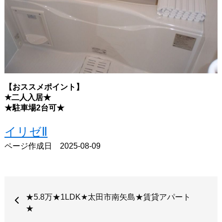
【おススメポイント】
★二人入居
★
★駐車場2台可
★
イリゼⅡ
ページ作成日 2025-08-09
★5.8万★1LDK★太田市南矢島★賃貸アパート
★