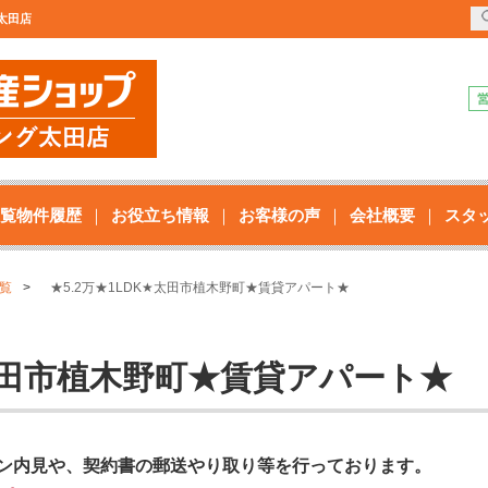
太田店
覧物件履歴
お役立ち情報
お客様の声
会社概要
スタ
覧
★5.2万★1LDK★太田市植木野町★賃貸アパート★
★太田市植木野町★賃貸アパート★
ン内見や、契約書の郵送やり取り等を行っております。