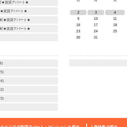
日
月
火
岡町★賃貸アパート★
町★賃貸アパート★
2
3
4
9
10
11
十部町★賃貸アパート★
16
17
18
山中町★賃貸アパート★
23
24
25
30
31
6)
5)
4)
2)
3)