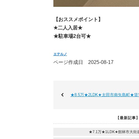
【おススメポイント】
★二人入居
★
★駐車場2台可
★
エテルノ
ページ作成日 2025-08-17
★8.5万★2LDK★太田市南矢島町★
【最新記事
★7.1万★1LDK★館林市大