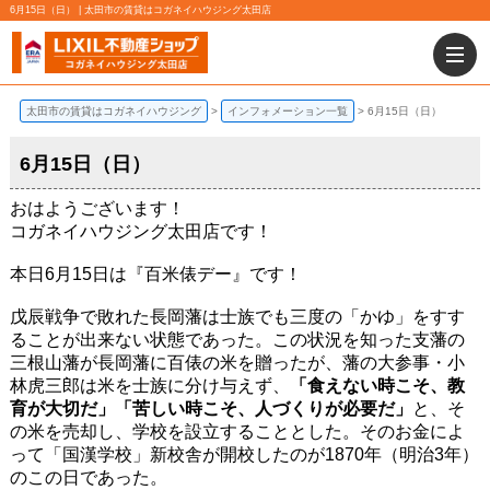
6月15日（日） | 太田市の賃貸はコガネイハウジング太田店
太田市の賃貸はコガネイハウジング
インフォメーション一覧
6月15日（日）
6月15日（日）
おはようございます！
コガネイハウジング太田店です！
本日6月15日は『百米俵デー』です！
戊辰戦争で敗れた長岡藩は士族でも三度の「かゆ」をすす
ることが出来ない状態であった。この状況を知った支藩の
三根山藩が長岡藩に百俵の米を贈ったが、藩の大参事・小
林虎三郎は米を士族に分け与えず、
「食えない時こそ、教
育が大切だ」「苦しい時こそ、人づくりが必要だ」
と、そ
の米を売却し、学校を設立することとした。そのお金によ
って「国漢学校」新校舎が開校したのが1870年（明治3年）
のこの日であった。