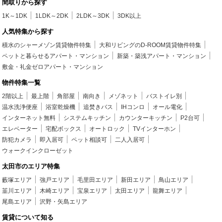
間取りから探す
1K～1DK
1LDK～2DK
2LDK～3DK
3DK以上
人気特集から探す
積水のシャーメゾン賃貸物件特集
大和リビングのD-ROOM賃貸物件特集
ペットと暮らせるアパート・マンション
新築・築浅アパート・マンション
敷金・礼金ゼロアパート・マンション
物件特集一覧
2階以上
最上階
角部屋
南向き
メゾネット
バストイレ別
温水洗浄便座
浴室乾燥機
追焚きバス
IHコンロ
オール電化
インターネット無料
システムキッチン
カウンターキッチン
P2台可
エレベーター
宅配ボックス
オートロック
TVインターホン
防犯カメラ
即入居可
ペット相談可
二人入居可
ウォークインクローゼット
太田市のエリア特集
藪塚エリア
強戸エリア
毛里田エリア
新田エリア
鳥山エリア
韮川エリア
木崎エリア
宝泉エリア
太田エリア
龍舞エリア
尾島エリア
沢野・矢島エリア
賃貸について知る