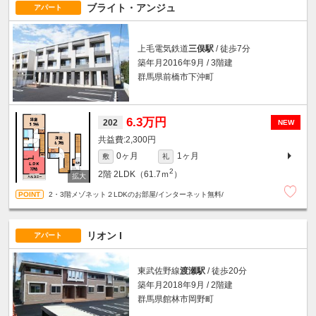
ブライト・アンジュ
アパート
上毛電気鉄道
三俣駅
/ 徒歩7分
築年月2016年9月 / 3階建
群馬県前橋市下沖町
6.3万円
202
NEW
2,300円
0ヶ月
1ヶ月
敷
礼
2
2階
2LDK（61.7ｍ
）
2・3階メゾネット２LDKのお部屋/インターネット無料/
リオン I
アパート
東武佐野線
渡瀬駅
/ 徒歩20分
築年月2018年9月 / 2階建
群馬県館林市岡野町