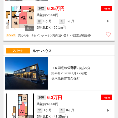
6.25万円
202
NEW
2,900円
0ヶ月
1ヶ月
敷
礼
2
2階
2LDK（59.1ｍ
）
安心のモニタ付インターホン完備/追い焚き・浴室乾燥機完備/
ルナ ハウス
アパート
ＪＲ両毛線
佐野駅
/ 徒歩9分
築年月2026年1月 / 2階建
栃木県佐野市久保町
6.3万円
206
NEW
4,000円
1ヶ月
0ヶ月
敷
礼
2
2階
1LDK（43.35ｍ
）