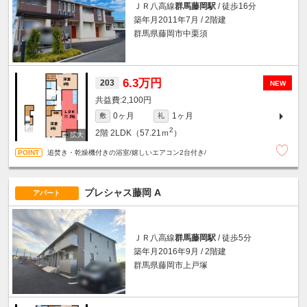
ＪＲ八高線
群馬藤岡駅
/ 徒歩16分
築年月2011年7月 / 2階建
群馬県藤岡市中栗須
6.3万円
203
NEW
2,100円
0ヶ月
1ヶ月
敷
礼
2
2階
2LDK（57.21ｍ
）
追焚き・乾燥機付きの浴室/嬉しいエアコン2台付き/
プレシャス藤岡 A
アパート
ＪＲ八高線
群馬藤岡駅
/ 徒歩5分
築年月2016年9月 / 2階建
群馬県藤岡市上戸塚