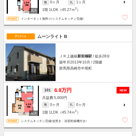
0ヶ月
1ヶ月
敷
礼
2
1階
1LDK（45.27ｍ
）
インターネット無料☆/システムキッチン完備/
ムーンライト B
アパート
ＪＲ上越線
新前橋駅
/ 徒歩28分
築年月2013年10月 / 2階建
群馬県高崎市中尾町
6.8万円
101
NEW
5,000円
0ヶ月
0ヶ月
敷
礼
2
1階
1LDK（45.74ｍ
）
システムキッチン完備/追焚き・浴室乾燥機付き/