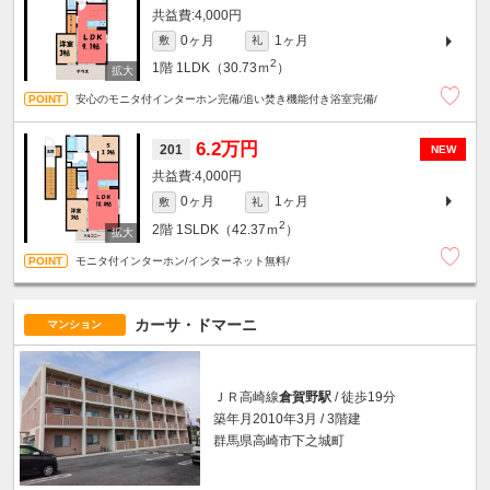
4,000円
0ヶ月
1ヶ月
敷
礼
2
1階
1LDK（30.73ｍ
）
安心のモニタ付インターホン完備/追い焚き機能付き浴室完備/
6.2万円
201
NEW
4,000円
0ヶ月
1ヶ月
敷
礼
2
2階
1SLDK（42.37ｍ
）
モニタ付インターホン/インターネット無料/
カーサ・ドマーニ
マンション
ＪＲ高崎線
倉賀野駅
/ 徒歩19分
築年月2010年3月 / 3階建
群馬県高崎市下之城町