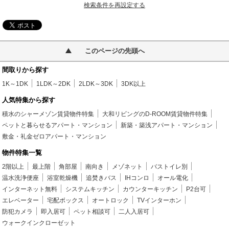
検索条件を再設定する
このページの先頭へ
間取りから探す
1K～1DK
1LDK～2DK
2LDK～3DK
3DK以上
人気特集から探す
積水のシャーメゾン賃貸物件特集
大和リビングのD-ROOM賃貸物件特集
ペットと暮らせるアパート・マンション
新築・築浅アパート・マンション
敷金・礼金ゼロアパート・マンション
物件特集一覧
2階以上
最上階
角部屋
南向き
メゾネット
バストイレ別
温水洗浄便座
浴室乾燥機
追焚きバス
IHコンロ
オール電化
インターネット無料
システムキッチン
カウンターキッチン
P2台可
エレベーター
宅配ボックス
オートロック
TVインターホン
防犯カメラ
即入居可
ペット相談可
二人入居可
ウォークインクローゼット