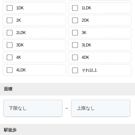
1DK
1LDK
2K
2DK
2LDK
3K
3DK
3LDK
4K
4DK
4LDK
それ以上
面積
～
駅徒歩