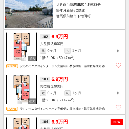
ＪＲ両毛線
駒形駅
/ 徒歩23分
築年月新築 / 2階建
群馬県前橋市下増田町
6.9万円
102
2,900円
0ヶ月
1ヶ月
敷
礼
2
1階
2LDK（50.47ｍ
）
安心のモニタ付インターホン完備/追い焚き機能・浴室乾燥機完備/
6.9万円
103
2,900円
0ヶ月
1ヶ月
敷
礼
2
1階
2LDK（50.47ｍ
）
安心のモニタ付インターホン完備/追い焚き機能・浴室乾燥機完備/
6.9万円
104
NEW
2,900円