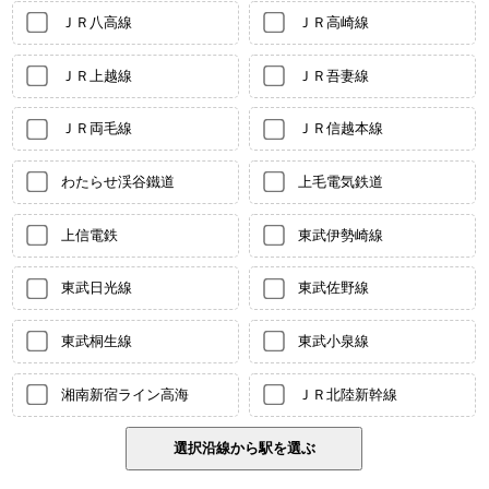
ＪＲ八高線
ＪＲ高崎線
ＪＲ上越線
ＪＲ吾妻線
ＪＲ両毛線
ＪＲ信越本線
わたらせ渓谷鐵道
上毛電気鉄道
上信電鉄
東武伊勢崎線
東武日光線
東武佐野線
東武桐生線
東武小泉線
湘南新宿ライン高海
ＪＲ北陸新幹線