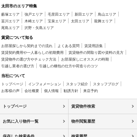
太田市のエリア特集
藪塚エリア
強戸エリア
毛里田エリア
新田エリア
鳥山エリア
韮川エリア
木崎エリア
宝泉エリア
太田エリア
龍舞エリア
尾島エリア
沢野・矢島エリア
賃貸について知る
お部屋探しから契約までの流れ
よくある質問
賃貸用語集
賃貸契約費用や一人暮らしの初期費用
賃貸物件の間取り図や資料の見方
賃貸物件の選び方やチェック方法
お部屋探しにオススメの時期
引越し業者の選び方
引越しの梱包の仕方や荷造りのコツ
当社について
トップページ
インフォメーション
スタッフ紹介
スタッフブログ
お客様の声
会社概要
個人情報
勧誘方針
来店予約
トップページ
賃貸物件検索
お気に入り物件一覧
物件閲覧履歴
保存した検索条件
検索履歴