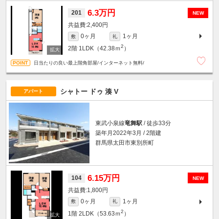
6.3万円
201
NEW
2,400円
0ヶ月
1ヶ月
敷
礼
2
2階
1LDK（42.38ｍ
）
日当たりの良い最上階角部屋/インターネット無料/
シャトー ドゥ 湊 V
アパート
東武小泉線
竜舞駅
/ 徒歩33分
築年月2022年3月 / 2階建
群馬県太田市東別所町
6.15万円
104
NEW
1,800円
0ヶ月
1ヶ月
敷
礼
2
1階
2LDK（53.63ｍ
）