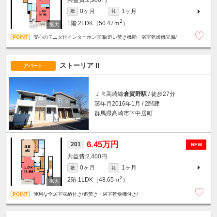
0ヶ月
1ヶ月
敷
礼
2
1階
2LDK（50.47ｍ
）
安心のモニタ付インターホン完備/追い焚き機能・浴室乾燥機完備/
ストーリア II
アパート
ＪＲ高崎線
倉賀野駅
/ 徒歩27分
築年月2016年1月 / 2階建
群馬県高崎市下中居町
6.45万円
201
NEW
2,400円
0ヶ月
1ヶ月
敷
礼
2
2階
1LDK（48.65ｍ
）
便利な全居室収納付き/追焚き・浴室乾燥機付き/