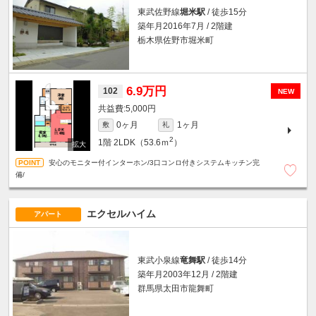
東武佐野線
堀米駅
/ 徒歩15分
築年月2016年7月 / 2階建
栃木県佐野市堀米町
6.9万円
102
NEW
5,000円
0ヶ月
1ヶ月
敷
礼
2
1階
2LDK（53.6ｍ
）
安心のモニター付インターホン/3口コンロ付きシステムキッチン完
備/
エクセルハイム
アパート
東武小泉線
竜舞駅
/ 徒歩14分
築年月2003年12月 / 2階建
群馬県太田市龍舞町