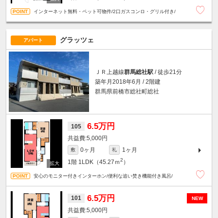
インターネット無料・ペット可物件/2口ガスコンロ・グリル付き/
グラッツェ
アパート
ＪＲ上越線
群馬総社駅
/ 徒歩21分
築年月2018年6月 / 2階建
群馬県前橋市総社町総社
6.5万円
105
5,000円
0ヶ月
1ヶ月
敷
礼
2
1階
1LDK（45.27ｍ
）
安心のモニター付きインターホン/便利な追い焚き機能付き風呂/
6.5万円
101
NEW
5,000円