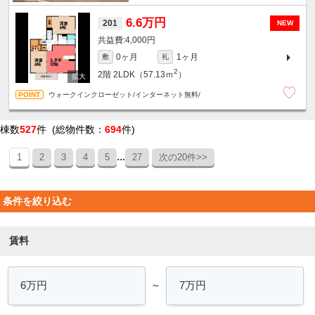
6.6万円
201
NEW
4,000円
0ヶ月
1ヶ月
敷
礼
2
2階
2LDK（57.13ｍ
）
ウォークインクローゼット/インターネット無料/
棟数
527
件 (総物件数：
694
件)
...
1
2
3
4
5
27
次の20件>>
条件を絞り込む
賃料
～