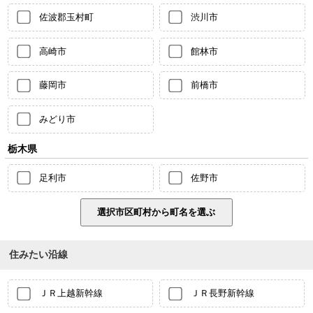
佐波郡玉村町
渋川市
高崎市
館林市
藤岡市
前橋市
みどり市
栃木県
足利市
佐野市
住みたい沿線
ＪＲ上越新幹線
ＪＲ長野新幹線