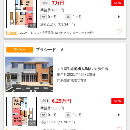
7万円
206
NEW
4,000円
0ヶ月
1ヶ月
敷
礼
2
2階
2LDK（63.34ｍ
）
2LDK・おススメ充実設備/Wi-Fi付きインターネット無料/
プラシード Ａ
アパート
ＪＲ両毛線
前橋大島駅
/ 徒歩41分
築年月2021年4月 / 2階建
群馬県前橋市宮地町
6.25万円
201
NEW
3,500円
0ヶ月
1ヶ月
敷
礼
2
2階
1LDK（50.96ｍ
）