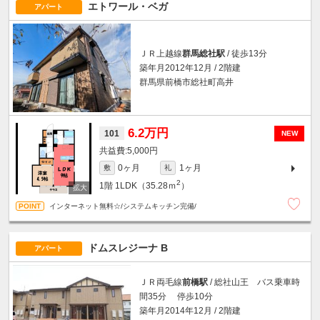
エトワール・ベガ
アパート
ＪＲ上越線
群馬総社駅
/ 徒歩13分
築年月2012年12月 / 2階建
群馬県前橋市総社町高井
6.2万円
101
NEW
5,000円
0ヶ月
1ヶ月
敷
礼
2
1階
1LDK（35.28ｍ
）
インターネット無料☆/システムキッチン完備/
ドムスレジーナ B
アパート
ＪＲ両毛線
前橋駅
/ 総社山王 バス乗車時
間35分 停歩10分
築年月2014年12月 / 2階建