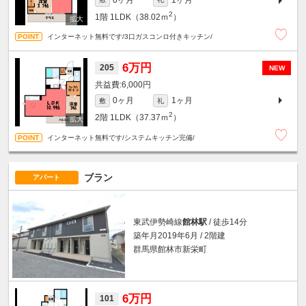
2
1階
1LDK（38.02ｍ
）
インターネット無料です/3口ガスコンロ付きキッチン/
6万円
205
NEW
6,000円
0ヶ月
1ヶ月
敷
礼
2
2階
1LDK（37.37ｍ
）
インターネット無料です/システムキッチン完備/
ブラン
アパート
東武伊勢崎線
館林駅
/ 徒歩14分
築年月2019年6月 / 2階建
群馬県館林市新栄町
6万円
101