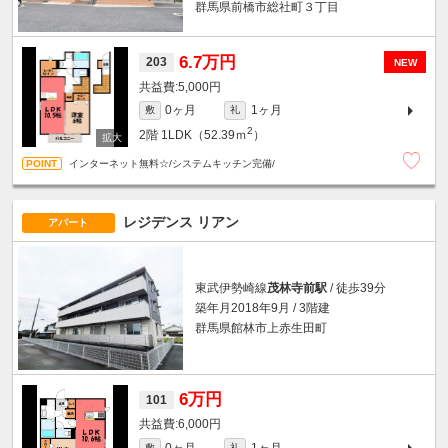
群馬県前橋市総社町３丁目
6.7万円
203
NEW
5,000円
0ヶ月
1ヶ月
敷
礼
2
2階
1LDK（52.39ｍ
）
インターネット無料☆/システムキッチン完備/
レジデンス リアン
アパート
東武伊勢崎線
茂林寺前駅
/ 徒歩39分
築年月2018年9月 / 3階建
群馬県館林市上赤生田町
6万円
101
6,000円
0ヶ月
1ヶ月
敷
礼