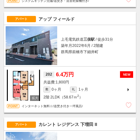
システムキッチン完備/追焚き・浴室乾燥機付き/
アップ フィールド
アパート
上毛電気鉄道
三俣駅
/ 徒歩31分
築年月2022年6月 / 2階建
群馬県前橋市下細井町
6.4万円
202
NEW
1,800円
0ヶ月
1ヶ月
敷
礼
2
2階
2LDK（58.67ｍ
）
インターネット無料☆/追焚き付き一坪風呂/
カレント レジデンス 下増田 II
アパート