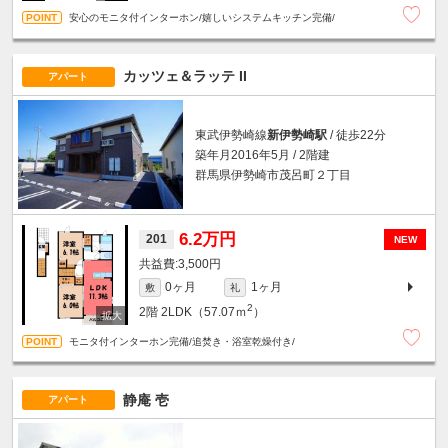
安心のモニタ付インターホン/嬉しいシステムキッチン完備/
カッツェ＆ラッテ II
アパート
東武伊勢崎線
新伊勢崎駅
/ 徒歩22分
築年月2016年5月 / 2階建
群馬県伊勢崎市茂呂町２丁目
6.2万円
201
NEW
3,500円
0ヶ月
1ヶ月
敷
礼
2
2階
2LDK（57.07ｍ
）
モニタ付インターホン完備/追焚き・浴室乾燥付き/
静庵 壱
アパート