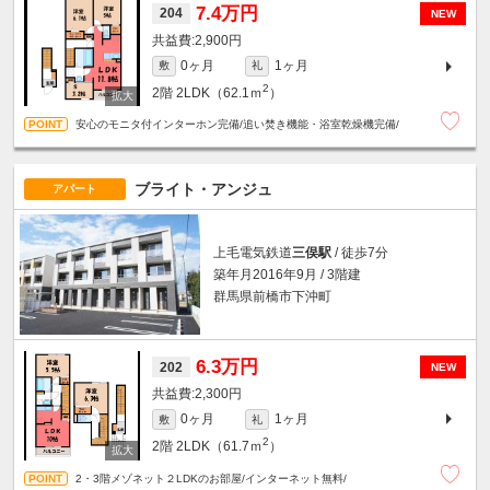
7.4万円
204
NEW
2,900円
0ヶ月
1ヶ月
敷
礼
2
2階
2LDK（62.1ｍ
）
安心のモニタ付インターホン完備/追い焚き機能・浴室乾燥機完備/
ブライト・アンジュ
アパート
上毛電気鉄道
三俣駅
/ 徒歩7分
築年月2016年9月 / 3階建
群馬県前橋市下沖町
6.3万円
202
NEW
2,300円
0ヶ月
1ヶ月
敷
礼
2
2階
2LDK（61.7ｍ
）
2・3階メゾネット２LDKのお部屋/インターネット無料/