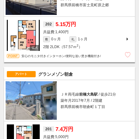
群馬県前橋市富士見町原之郷
5.15万円
202
1,400円
0ヶ月
1ヶ月
敷
礼
2
2階
2LDK（57.57ｍ
）
安心のモニタ付きインターホン/便利な追い焚き機能付き/
グランメゾン朝倉
アパート
ＪＲ両毛線
前橋大島駅
/ 徒歩21分
築年月2017年7月 / 2階建
群馬県前橋市朝倉町１丁目
7.4万円
201
5,000円