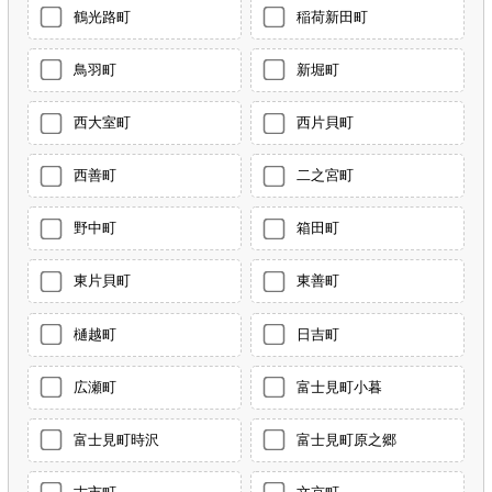
鶴光路町
稲荷新田町
鳥羽町
新堀町
西大室町
西片貝町
西善町
二之宮町
野中町
箱田町
東片貝町
東善町
樋越町
日吉町
広瀬町
富士見町小暮
富士見町時沢
富士見町原之郷