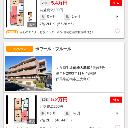
5.4万円
201
NEW
2,100円
0ヶ月
1ヶ月
敷
礼
2
2階
2LDK（57.26ｍ
）
安心のモニター付きインターホン/便利な浴室乾燥機付き/
ポワール・フルール
マンション
ＪＲ両毛線
前橋大島駅
/ 徒歩7分
築年月2003年11月 / 3階建
群馬県前橋市上大島町
5.2万円
202
NEW
2,200円
0ヶ月
0ヶ月
敷
礼
2
2階
2DK（46.44ｍ
）