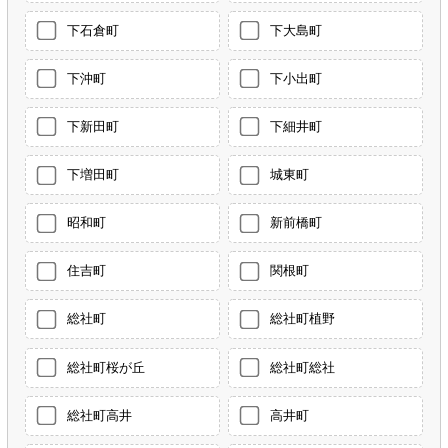
下石倉町
下大島町
下沖町
下小出町
下新田町
下細井町
下増田町
城東町
昭和町
新前橋町
住吉町
関根町
総社町
総社町植野
総社町桜が丘
総社町総社
総社町高井
高井町