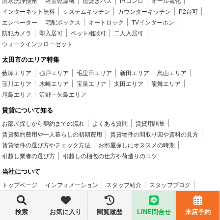
温水洗浄便座
浴室乾燥機
追焚きバス
IHコンロ
オール電化
インターネット無料
システムキッチン
カウンターキッチン
P2台可
エレベーター
宅配ボックス
オートロック
TVインターホン
防犯カメラ
即入居可
ペット相談可
二人入居可
ウォークインクローゼット
太田市のエリア特集
藪塚エリア
強戸エリア
毛里田エリア
新田エリア
鳥山エリア
韮川エリア
木崎エリア
宝泉エリア
太田エリア
龍舞エリア
尾島エリア
沢野・矢島エリア
賃貸について知る
お部屋探しから契約までの流れ
よくある質問
賃貸用語集
賃貸契約費用や一人暮らしの初期費用
賃貸物件の間取り図や資料の見方
賃貸物件の選び方やチェック方法
お部屋探しにオススメの時期
引越し業者の選び方
引越しの梱包の仕方や荷造りのコツ
当社について
トップページ
インフォメーション
スタッフ紹介
スタッフブログ
お客様の声
会社概要
個人情報
勧誘方針
来店予約
検索
お気に入り
閲覧履歴
LINE問合せ
来店予約