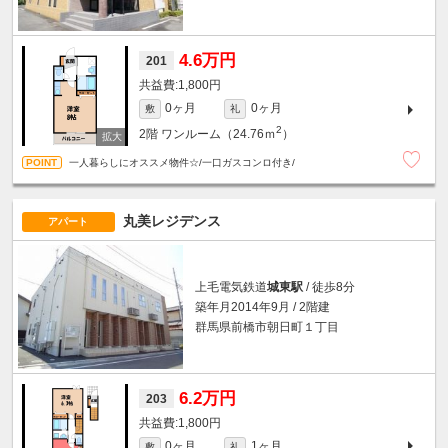
4.6万円
201
1,800円
0ヶ月
0ヶ月
敷
礼
2
2階
ワンルーム（24.76ｍ
）
一人暮らしにオススメ物件☆/一口ガスコンロ付き/
丸美レジデンス
アパート
上毛電気鉄道
城東駅
/ 徒歩8分
築年月2014年9月 / 2階建
群馬県前橋市朝日町１丁目
6.2万円
203
1,800円
0ヶ月
1ヶ月
敷
礼