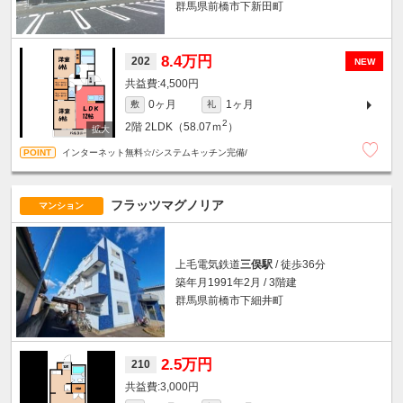
群馬県前橋市下新田町
8.4万円
202
NEW
4,500円
0ヶ月
1ヶ月
敷
礼
2
2階
2LDK（58.07ｍ
）
インターネット無料☆/システムキッチン完備/
フラッツマグノリア
マンション
上毛電気鉄道
三俣駅
/ 徒歩36分
築年月1991年2月 / 3階建
群馬県前橋市下細井町
2.5万円
210
3,000円