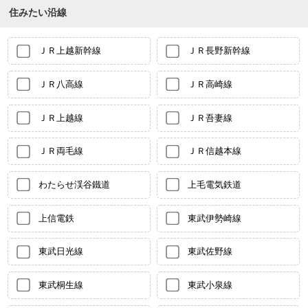
住みたい沿線
ＪＲ上越新幹線
ＪＲ長野新幹線
ＪＲ八高線
ＪＲ高崎線
ＪＲ上越線
ＪＲ吾妻線
ＪＲ両毛線
ＪＲ信越本線
わたらせ渓谷鐵道
上毛電気鉄道
上信電鉄
東武伊勢崎線
東武日光線
東武佐野線
東武桐生線
東武小泉線