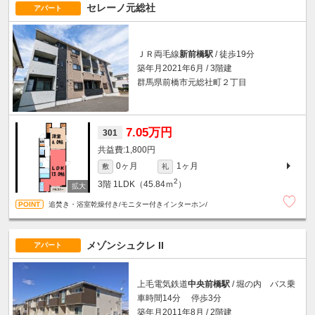
セレーノ元総社
アパート
ＪＲ両毛線
新前橋駅
/ 徒歩19分
築年月2021年6月 / 3階建
群馬県前橋市元総社町２丁目
7.05万円
301
1,800円
0ヶ月
1ヶ月
敷
礼
2
3階
1LDK（45.84ｍ
）
追焚き・浴室乾燥付き/モニター付きインターホン/
メゾンシュクレ II
アパート
上毛電気鉄道
中央前橋駅
/ 堀の内 バス乗
車時間14分 停歩3分
築年月2011年8月 / 2階建