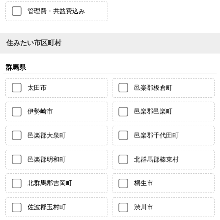
管理費・共益費込み
住みたい市区町村
群馬県
太田市
邑楽郡板倉町
伊勢崎市
邑楽郡邑楽町
邑楽郡大泉町
邑楽郡千代田町
邑楽郡明和町
北群馬郡榛東村
北群馬郡吉岡町
桐生市
佐波郡玉村町
渋川市