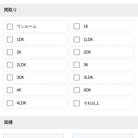
間取り
ワンルーム
1K
1DK
1LDK
2K
2DK
2LDK
3K
3DK
3LDK
4K
4DK
4LDK
それ以上
面積