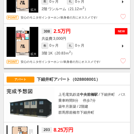
0ヶ月
0ヶ月
敷
礼
2
2階
ワンルーム（21.12ｍ
）
安心のモニタ付インターホン/単身者の方にオススメです/
2.5万円
308
NEW
3,000円
0ヶ月
0ヶ月
敷
礼
2
3階
1K（20.83ｍ
）
安心のモニタ付インターホン☆/単身者の方にオススメです/
下細井町アパート（028808001）
アパート
上毛電気鉄道
中央前橋駅
/ 下細井町 バス
乗車時間8分 停歩7分
築年月新築 / 2階建
群馬県前橋市下細井町
8.25万円
203