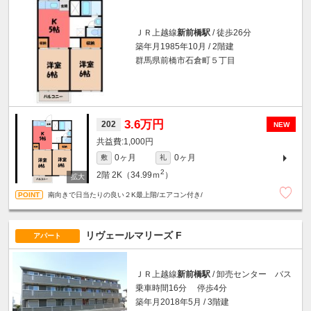
ＪＲ上越線
新前橋駅
/ 徒歩26分
築年月1985年10月 / 2階建
群馬県前橋市石倉町５丁目
3.6万円
202
NEW
1,000円
0ヶ月
0ヶ月
敷
礼
2
2階
2K（34.99ｍ
）
南向きで日当たりの良い２K最上階/エアコン付き/
リヴェールマリーズ F
アパート
ＪＲ上越線
新前橋駅
/ 卸売センター バス
乗車時間16分 停歩4分
築年月2018年5月 / 3階建