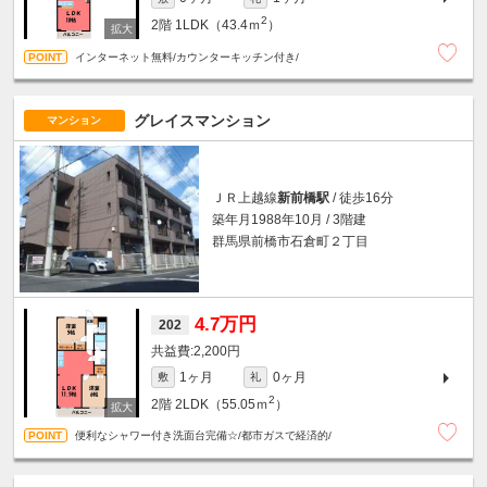
2
2階
1LDK（43.4ｍ
）
インターネット無料/カウンターキッチン付き/
グレイスマンション
マンション
ＪＲ上越線
新前橋駅
/ 徒歩16分
築年月1988年10月 / 3階建
群馬県前橋市石倉町２丁目
4.7万円
202
2,200円
1ヶ月
0ヶ月
敷
礼
2
2階
2LDK（55.05ｍ
）
便利なシャワー付き洗面台完備☆/都市ガスで経済的/