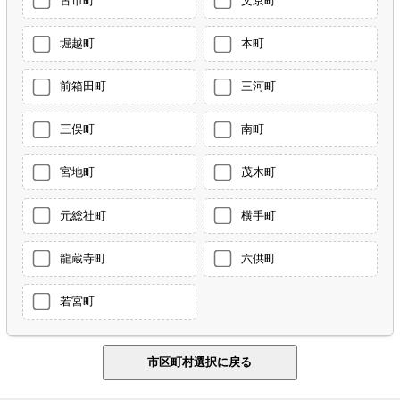
古市町
文京町
堀越町
本町
前箱田町
三河町
三俣町
南町
宮地町
茂木町
元総社町
横手町
龍蔵寺町
六供町
若宮町