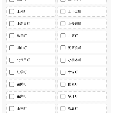
上沖町
上小出町
上新田町
上長磯町
亀里町
川原町
川曲町
河原浜町
北代田町
小相木町
紅雲町
幸塚町
後閑町
国領町
後家町
駒形町
山王町
敷島町