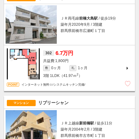
ＪＲ両毛線
前橋大島駅
/ 徒歩19分
築年月2020年9月 / 3階建
群馬県前橋市広瀬町１丁目
6.7万円
302
1,800円
0ヶ月
1ヶ月
敷
礼
2
3階
1LDK（41.97ｍ
）
インターネット無料☆/システムキッチン完備/
リブリーシャン
マンション
ＪＲ上越線
新前橋駅
/ 徒歩11分
築年月2004年2月 / 3階建
群馬県前橋市古市町１丁目