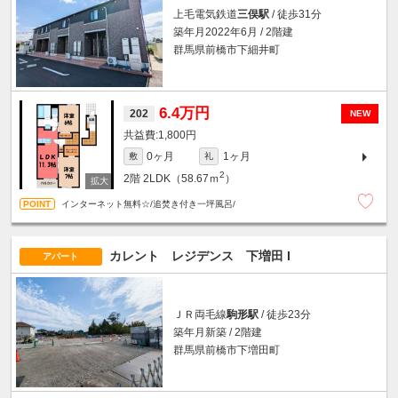
上毛電気鉄道
三俣駅
/ 徒歩31分
築年月2022年6月 / 2階建
群馬県前橋市下細井町
6.4万円
202
NEW
1,800円
0ヶ月
1ヶ月
敷
礼
2
2階
2LDK（58.67ｍ
）
インターネット無料☆/追焚き付き一坪風呂/
カレント レジデンス 下増田 I
アパート
ＪＲ両毛線
駒形駅
/ 徒歩23分
築年月新築 / 2階建
群馬県前橋市下増田町