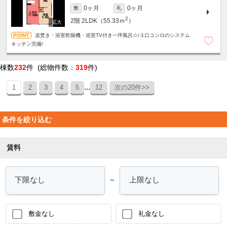
0ヶ月
0ヶ月
敷
礼
2
2階
2LDK（55.33ｍ
）
追焚き・浴室乾燥機・浴室TV付き一坪風呂☆/３口コンロのシステム
キッチン完備/
棟数
232
件 (総物件数：
319
件)
...
1
2
3
4
5
12
次の20件>>
条件を絞り込む
賃料
～
敷金なし
礼金なし