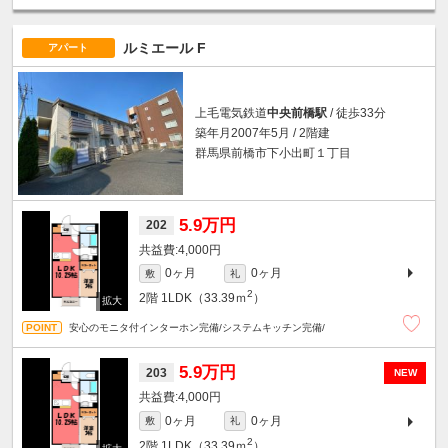
ルミエール F
アパート
上毛電気鉄道
中央前橋駅
/ 徒歩33分
築年月2007年5月 / 2階建
群馬県前橋市下小出町１丁目
5.9万円
202
4,000円
0ヶ月
0ヶ月
敷
礼
2
2階
1LDK（33.39ｍ
）
安心のモニタ付インターホン完備/システムキッチン完備/
5.9万円
203
NEW
4,000円
0ヶ月
0ヶ月
敷
礼
2
2階
1LDK（33.39ｍ
）