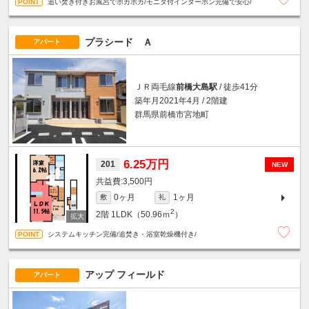
追い焚き付きお風呂でポカポカ/モニタ付インターホン完備で安心/
プラシード Ａ
アパート
ＪＲ両毛線
前橋大島駅
/ 徒歩41分
築年月2021年4月 / 2階建
群馬県前橋市宮地町
6.25万円
201
NEW
3,500円
0ヶ月
1ヶ月
敷
礼
2
2階
1LDK（50.96ｍ
）
システムキッチン完備/追焚き・浴室乾燥機付き/
アップ フィールド
アパート