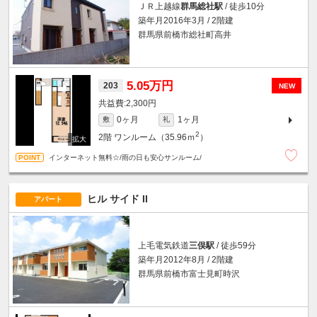
ＪＲ上越線
群馬総社駅
/ 徒歩10分
築年月2016年3月 / 2階建
群馬県前橋市総社町高井
5.05万円
203
NEW
2,300円
0ヶ月
1ヶ月
敷
礼
2
2階
ワンルーム（35.96ｍ
）
インターネット無料☆/雨の日も安心サンルーム/
ヒル サイド II
アパート
上毛電気鉄道
三俣駅
/ 徒歩59分
築年月2012年8月 / 2階建
群馬県前橋市富士見町時沢