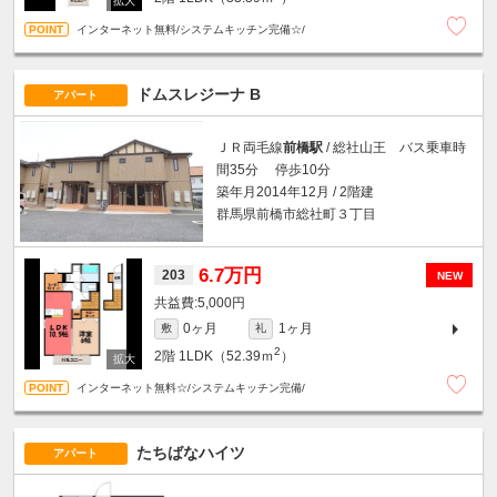
インターネット無料/システムキッチン完備☆/
ドムスレジーナ B
アパート
ＪＲ両毛線
前橋駅
/ 総社山王 バス乗車時
間35分 停歩10分
築年月2014年12月 / 2階建
群馬県前橋市総社町３丁目
6.7万円
203
NEW
5,000円
0ヶ月
1ヶ月
敷
礼
2
2階
1LDK（52.39ｍ
）
インターネット無料☆/システムキッチン完備/
たちばなハイツ
アパート