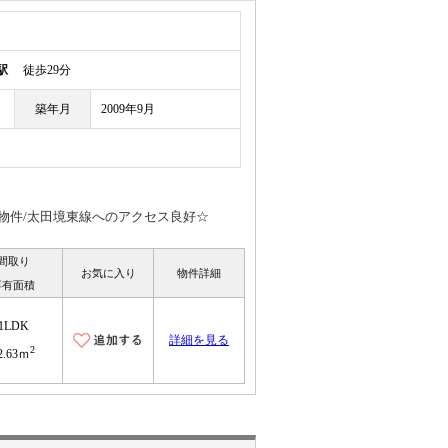
駅
徒歩29分
築年月
2009年9月
物件/太田境東線へのアクセス良好☆
間取り
お気に入り
物件詳細
専有面積
1LDK
詳細を見る
2
2.63ｍ