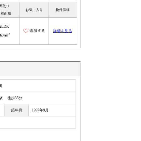
間取り
お気に入り
物件詳細
専有面積
2LDK
詳細を見る
2
56.4ｍ
町
駅
徒歩33分
築年月
1997年9月