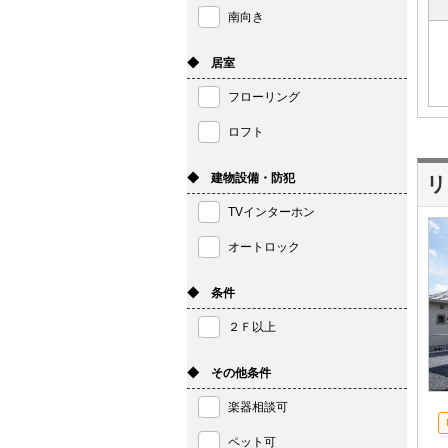
南向き
◆ 居室
フローリング
ロフト
◆ 建物設備・防犯
リ
TVインターホン
オートロック
◆ 条件
２Ｆ以上
◆ その他条件
楽器相談可
ペット可