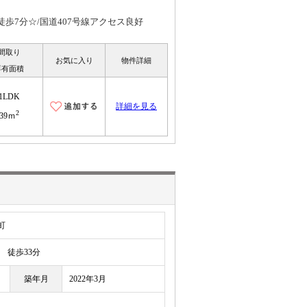
歩7分☆/国道407号線アクセス良好
間取り
お気に入り
物件詳細
専有面積
1LDK
詳細を見る
2
39ｍ
町
徒歩33分
築年月
2022年3月