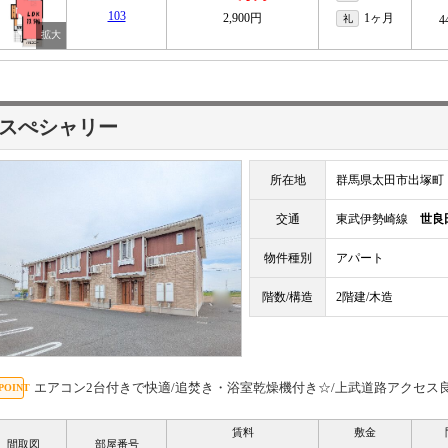
103
2,900円
1ヶ月
礼
4
スぺシャリー
所在地
群馬県太田市出塚町
交通
東武伊勢崎線
世良
物件種別
アパート
階数/構造
2階建/木造
エアコン2台付きで快適/追焚き・浴室乾燥機付き☆/上武道路アクセス
賃料
敷金
間取図
部屋番号