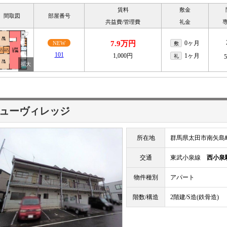
賃料
敷金
間取図
部屋番号
共益費/管理費
礼金
7.9万円
0ヶ月
NEW
敷
101
1,000円
1ヶ月
礼
ューヴィレッジ
所在地
群馬県太田市南矢島
交通
東武小泉線
西小泉
物件種別
アパート
階数/構造
2階建/S造(鉄骨造)