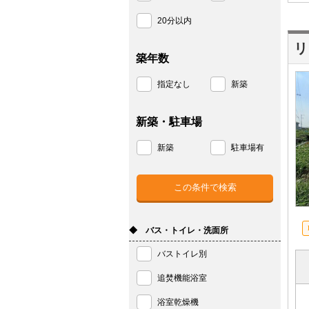
20分以内
リ
築年数
指定なし
新築
新築・駐車場
新築
駐車場有
◆ バス・トイレ・洗面所
バストイレ別
追焚機能浴室
浴室乾燥機