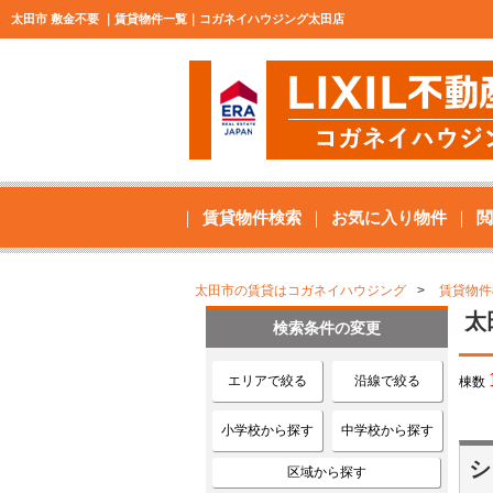
太田市 敷金不要 ｜賃貸物件一覧｜コガネイハウジング太田店
賃貸物件検索
お気に入り物件
閲
太田市の賃貸はコガネイハウジング
賃貸物件
太
検索条件の変更
エリアで絞る
沿線で絞る
棟数
小学校から探す
中学校から探す
シ
区域から探す