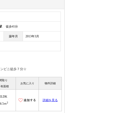
駅
徒歩41分
築年月
2013年3月
コンビニ徒歩７分☆
間取り
お気に入り
物件詳細
専有面積
2LDK
詳細を見る
2
56.5ｍ