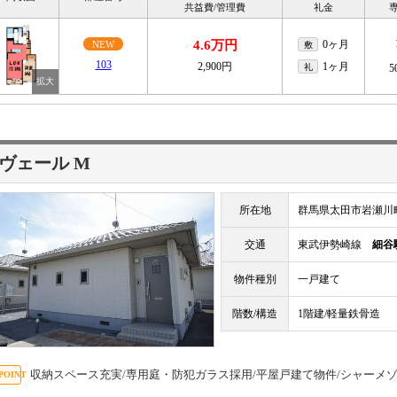
共益費/管理費
礼金
4.6万円
0ヶ月
NEW
敷
103
2,900円
1ヶ月
礼
5
ヴェール M
所在地
群馬県太田市岩瀬川
交通
東武伊勢崎線
細谷
物件種別
一戸建て
階数/構造
1階建/軽量鉄骨造
収納スペース充実/専用庭・防犯ガラス採用/平屋戸建て物件/シャーメ