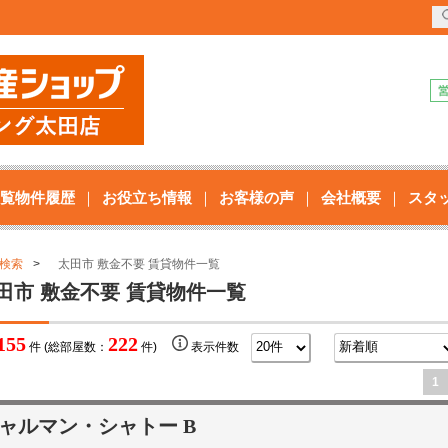
覧物件履歴
お役立ち情報
お客様の声
会社概要
スタ
検索
太田市 敷金不要 賃貸物件一覧
田市 敷金不要 賃貸物件一覧
155
222
件 (総部屋数：
件)
表示件数
1
ャルマン・シャトー B