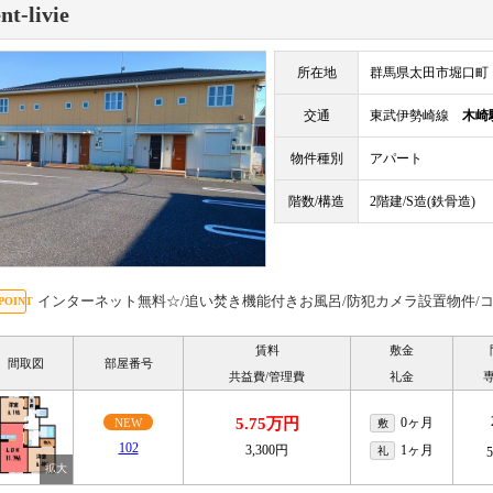
nt-livie
所在地
群馬県太田市堀口町
交通
東武伊勢崎線
木崎
物件種別
アパート
階数/構造
2階建/S造(鉄骨造)
インターネット無料☆/追い焚き機能付きお風呂/防犯カメラ設置物件/
賃料
敷金
間取図
部屋番号
共益費/管理費
礼金
5.75万円
0ヶ月
NEW
敷
102
3,300円
1ヶ月
礼