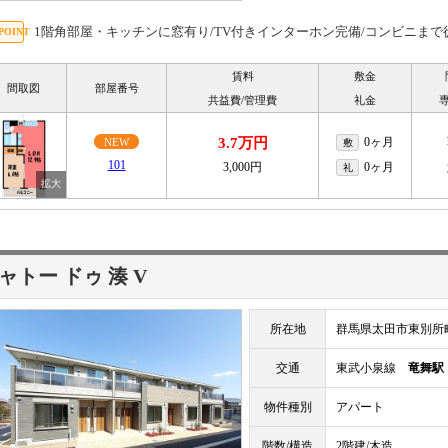
1階角部屋・キッチンに窓有り/TV付きインターホン完備/コンビニまで徒
賃料
敷金
間取図
部屋番号
共益費/管理費
礼金
3.7万円
0ヶ月
NEW
敷
101
3,000円
0ヶ月
礼
ャトー ドゥ 湊 V
所在地
群馬県太田市東別所
交通
東武小泉線
竜舞駅
物件種別
アパート
階数/構造
2階建/木造