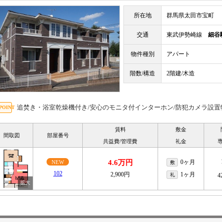
所在地
群馬県太田市宝町
交通
東武伊勢崎線
細谷
物件種別
アパート
階数/構造
2階建/木造
追焚き・浴室乾燥機付き/安心のモニタ付インターホン/防犯カメラ設置
賃料
敷金
間取図
部屋番号
共益費/管理費
礼金
4.6万円
0ヶ月
NEW
敷
102
2,900円
1ヶ月
礼
4