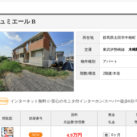
ュミエール B
所在地
群馬県太田市中根町
交通
東武伊勢崎線
木崎
物件種別
アパート
階数/構造
2階建/木造
インターネット無料☆/安心のモニタ付インターホン/スーパー徒歩6分
賃料
敷金
間取図
部屋番号
共益費/管理費
礼金
4.9万円
0ヶ月
NEW
敷