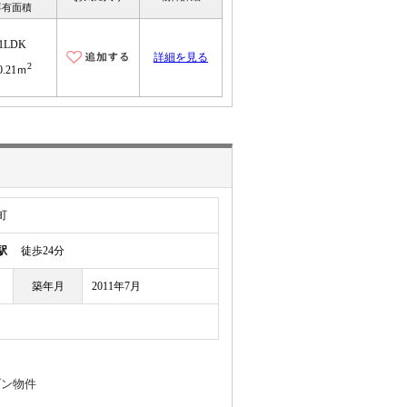
専有面積
1LDK
詳細を見る
2
0.21ｍ
町
駅
徒歩24分
築年月
2011年7月
ゾン物件