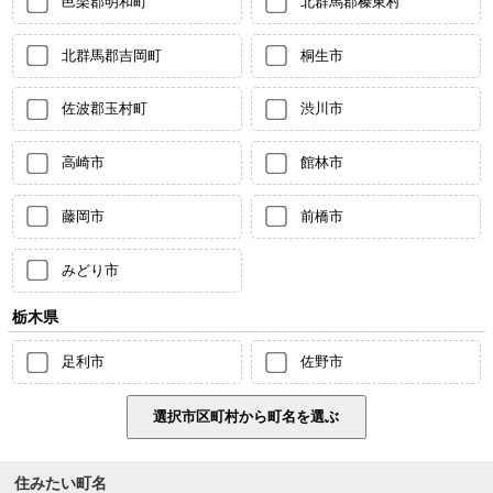
邑楽郡明和町
北群馬郡榛東村
北群馬郡吉岡町
桐生市
佐波郡玉村町
渋川市
高崎市
館林市
藤岡市
前橋市
みどり市
栃木県
足利市
佐野市
住みたい町名