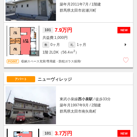
築年月2011年7月 / 1階建
群馬県太田市岩瀬川町
7.9万円
101
NEW
1,000円
0ヶ月
1ヶ月
敷
礼
2
1階
2LDK（56.4ｍ
）
収納スペース充実/専用庭・防犯ガラス採用/
ニューヴィレッジ
アパート
東武小泉線
西小泉駅
/ 徒歩33分
築年月1997年9月 / 2階建
群馬県太田市南矢島町
3.7万円
101
NEW