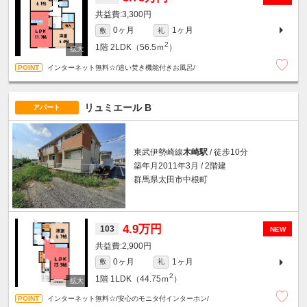
3,300円
0ヶ月
1ヶ月
敷
礼
2
1階
2LDK（56.5ｍ
）
インターネット無料☆/追い焚き機能付きお風呂/
リュミエール B
アパート
東武伊勢崎線
木崎駅
/ 徒歩10分
築年月2011年3月 / 2階建
群馬県太田市中根町
4.9万円
103
NEW
2,900円
0ヶ月
1ヶ月
敷
礼
2
1階
1LDK（44.75ｍ
）
インターネット無料☆/安心のモニタ付インターホン/