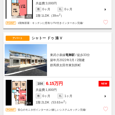
3,000円
0ヶ月
0ヶ月
敷
礼
2
1階
1LDK（39ｍ
）
1階角部屋・キッチンに窓有り/TV付きインターホン完備/
シャトー ドゥ 湊 V
アパート
東武小泉線
竜舞駅
/ 徒歩33分
築年月2022年3月 / 2階建
群馬県太田市東別所町
6.15万円
104
NEW
1,800円
0ヶ月
1ヶ月
敷
礼
2
1階
2LDK（53.63ｍ
）
安心のモニタ付インターホン/嬉しいシステムキッチン完備/