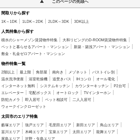
このページの先頭へ
間取りから探す
1K～1DK
1LDK～2DK
2LDK～3DK
3DK以上
人気特集から探す
積水のシャーメゾン賃貸物件特集
大和リビングのD-ROOM賃貸物件特集
ペットと暮らせるアパート・マンション
新築・築浅アパート・マンション
敷金・礼金ゼロアパート・マンション
物件特集一覧
2階以上
最上階
角部屋
南向き
メゾネット
バストイレ別
温水洗浄便座
浴室乾燥機
追焚きバス
IHコンロ
オール電化
インターネット無料
システムキッチン
カウンターキッチン
P2台可
エレベーター
宅配ボックス
オートロック
TVインターホン
防犯カメラ
即入居可
ペット相談可
二人入居可
ウォークインクローゼット
太田市のエリア特集
藪塚エリア
強戸エリア
毛里田エリア
新田エリア
鳥山エリア
韮川エリア
木崎エリア
宝泉エリア
太田エリア
龍舞エリア
尾島エリア
沢野・矢島エリア