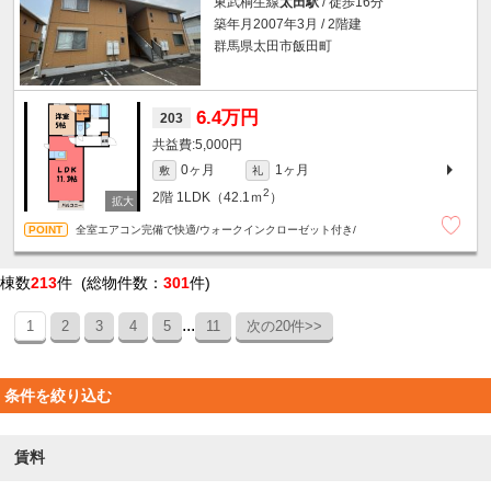
東武桐生線
太田駅
/ 徒歩16分
築年月2007年3月 / 2階建
群馬県太田市飯田町
6.4万円
203
5,000円
0ヶ月
1ヶ月
敷
礼
2
2階
1LDK（42.1ｍ
）
全室エアコン完備で快適/ウォークインクローゼット付き/
棟数
213
件 (総物件数：
301
件)
...
1
2
3
4
5
11
次の20件>>
条件を絞り込む
賃料