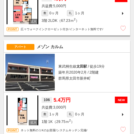
5,000円
0ヶ月
1ヶ月
敷
礼
2
3階
2LDK（67.23ｍ
）
広々ウォークインクローゼット付き/インターネット無料です/
メゾン カルム
アパート
東武桐生線
太田駅
/ 徒歩19分
築年月2020年2月 / 2階建
群馬県太田市新井町
5.4万円
106
NEW
3,000円
1ヶ月
0ヶ月
敷
礼
2
1階
1K（29.75ｍ
）
ネット無料の１Kのお部屋/システムキッチン完備/