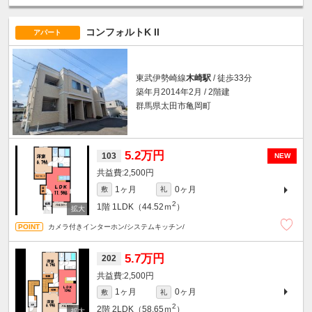
コンフォルトK II
アパート
東武伊勢崎線
木崎駅
/ 徒歩33分
築年月2014年2月 / 2階建
群馬県太田市亀岡町
5.2万円
103
NEW
2,500円
1ヶ月
0ヶ月
敷
礼
2
1階
1LDK（44.52ｍ
）
カメラ付きインターホン/システムキッチン/
5.7万円
202
2,500円
1ヶ月
0ヶ月
敷
礼
2
2階
2LDK（58.65ｍ
）