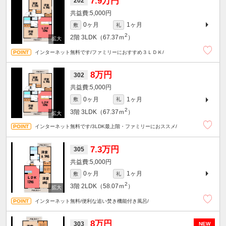
7.9万円
202
5,000円
0ヶ月
1ヶ月
敷
礼
2
2階
3LDK（67.37ｍ
）
インターネット無料です/ファミリーにおすすめ３ＬＤＫ/
8万円
302
5,000円
0ヶ月
1ヶ月
敷
礼
2
3階
3LDK（67.37ｍ
）
インターネット無料です/3LDK最上階・ファミリーにおススメ/
7.3万円
305
5,000円
0ヶ月
1ヶ月
敷
礼
2
3階
2LDK（58.07ｍ
）
インターネット無料/便利な追い焚き機能付き風呂/
8万円
303
NEW