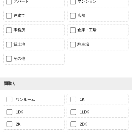
アパート
マンション
戸建て
店舗
事務所
倉庫・工場
貸土地
駐車場
その他
間取り
ワンルーム
1K
1DK
1LDK
2K
2DK