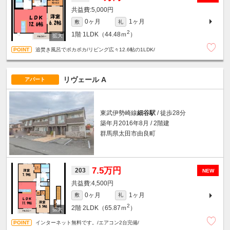
5,000円
0ヶ月
1ヶ月
敷
礼
2
1階
1LDK（44.48ｍ
）
追焚き風呂でポカポカ/リビング広々12.6帖の1LDK/
リヴェール A
アパート
東武伊勢崎線
細谷駅
/ 徒歩28分
築年月2016年8月 / 2階建
群馬県太田市由良町
7.5万円
203
NEW
4,500円
0ヶ月
1ヶ月
敷
礼
2
2階
2LDK（65.87ｍ
）
インターネット無料です。/エアコン2台完備/