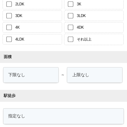
2LDK
3K
3DK
3LDK
4K
4DK
4LDK
それ以上
面積
～
駅徒歩