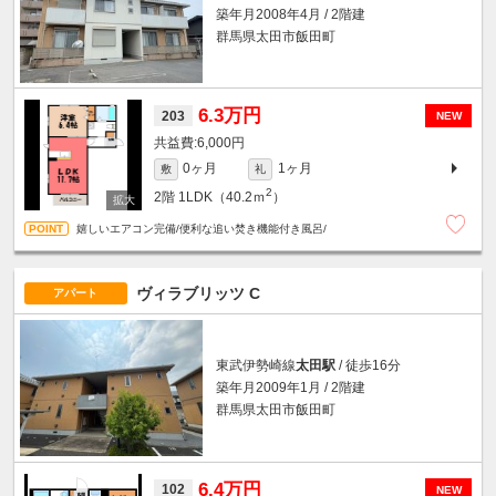
築年月2008年4月 / 2階建
群馬県太田市飯田町
6.3万円
203
NEW
6,000円
0ヶ月
1ヶ月
敷
礼
2
2階
1LDK（40.2ｍ
）
嬉しいエアコン完備/便利な追い焚き機能付き風呂/
ヴィラブリッツ C
アパート
東武伊勢崎線
太田駅
/ 徒歩16分
築年月2009年1月 / 2階建
群馬県太田市飯田町
6.4万円
102
NEW