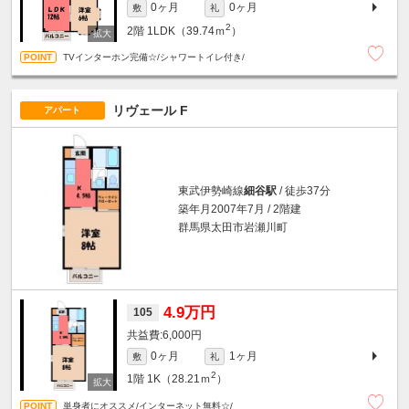
0ヶ月
0ヶ月
敷
礼
2
2階
1LDK（39.74ｍ
）
TVインターホン完備☆/シャワートイレ付き/
リヴェール F
アパート
東武伊勢崎線
細谷駅
/ 徒歩37分
築年月2007年7月 / 2階建
群馬県太田市岩瀬川町
4.9万円
105
6,000円
0ヶ月
1ヶ月
敷
礼
2
1階
1K（28.21ｍ
）
単身者にオススメ/インターネット無料☆/