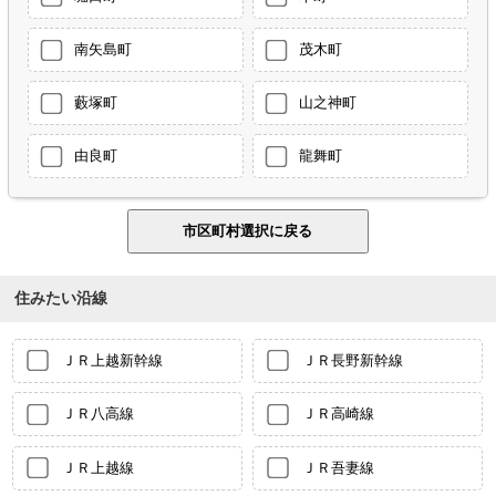
南矢島町
茂木町
藪塚町
山之神町
由良町
龍舞町
住みたい沿線
ＪＲ上越新幹線
ＪＲ長野新幹線
ＪＲ八高線
ＪＲ高崎線
ＪＲ上越線
ＪＲ吾妻線