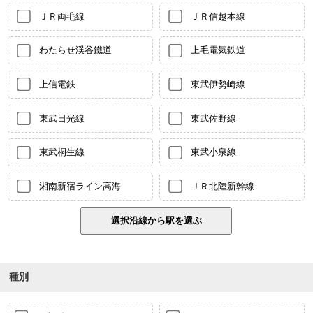
ＪＲ両毛線
ＪＲ信越本線
わたらせ渓谷鐵道
上毛電気鉄道
上信電鉄
東武伊勢崎線
東武日光線
東武佐野線
東武桐生線
東武小泉線
湘南新宿ライン高海
ＪＲ北陸新幹線
種別