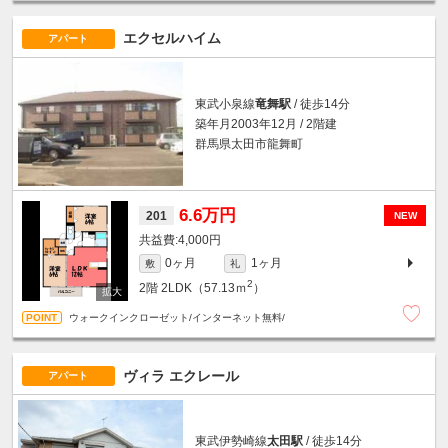
エクセルハイム
アパート
東武小泉線
竜舞駅
/ 徒歩14分
築年月2003年12月 / 2階建
群馬県太田市龍舞町
6.6万円
201
NEW
4,000円
0ヶ月
1ヶ月
敷
礼
2
2階
2LDK（57.13ｍ
）
ウォークインクローゼット/インターネット無料/
ヴィラ エクレール
アパート
東武伊勢崎線
太田駅
/ 徒歩14分