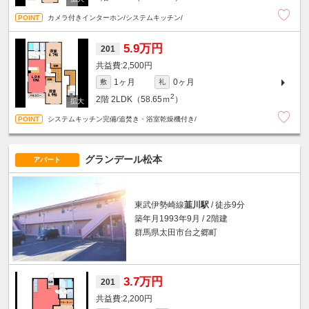
カメラ付きインターホン/システムキッチン/
5.9万円
201
2,500円
1ヶ月
0ヶ月
敷
礼
2
2階
2LDK（58.65ｍ
）
システムキッチン完備/追焚き・浴室乾燥機付き/
グランデール松本
アパート
東武伊勢崎線
韮川駅
/ 徒歩9分
築年月1993年9月 / 2階建
群馬県太田市台之郷町
3.7万円
201
2,200円