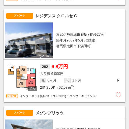
レジデンス クロルセ C
アパート
東武伊勢崎線
細谷駅
/ 徒歩27分
築年月2009年5月 / 2階建
群馬県太田市下浜田町
6.8万円
202
6,000円
0ヶ月
1ヶ月
敷
礼
2
2階
2LDK（62.08ｍ
）
インターネット無料/３口コンロ付きカウンターキッチン☆/
メゾンブリッツ
アパート