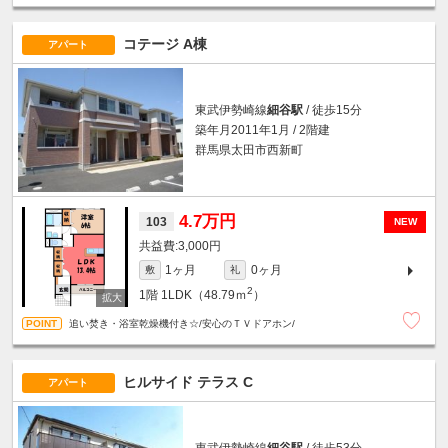
コテージ A棟
アパート
東武伊勢崎線
細谷駅
/ 徒歩15分
築年月2011年1月 / 2階建
群馬県太田市西新町
4.7万円
103
NEW
3,000円
1ヶ月
0ヶ月
敷
礼
2
1階
1LDK（48.79ｍ
）
追い焚き・浴室乾燥機付き☆/安心のＴＶドアホン/
ヒルサイド テラス C
アパート
東武伊勢崎線
細谷駅
/ 徒歩53分