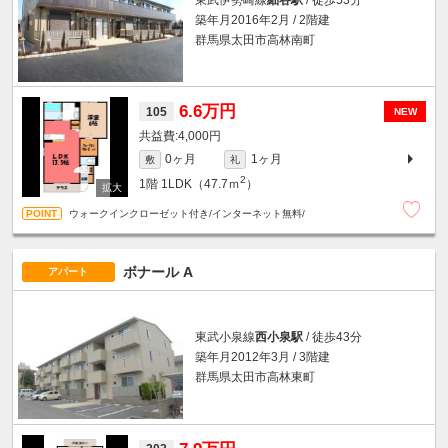
築年月2016年2月 / 2階建
群馬県太田市高林南町
6.6万円
105
NEW
4,000円
0ヶ月
1ヶ月
敷
礼
2
1階
1LDK（47.7ｍ
）
ウォークインクローゼット付き/インターネット無料/
ボナール A
アパート
東武小泉線
西小泉駅
/ 徒歩43分
築年月2012年3月 / 3階建
群馬県太田市高林東町