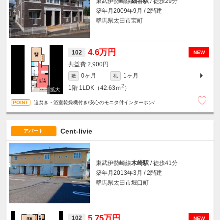
東武伊勢崎線
細谷駅
/ 徒歩29分
築年月2009年9月 / 2階建
群馬県太田市宝町
4.6万円
102
NEW
2,900円
0ヶ月
1ヶ月
敷
礼
2
1階
1LDK（42.63ｍ
）
追焚き・浴室乾燥機付き/安心のモニタ付インターホン/
Cent-livie
アパート
東武伊勢崎線
木崎駅
/ 徒歩41分
築年月2013年3月 / 2階建
群馬県太田市堀口町
5.75万円
102
NEW