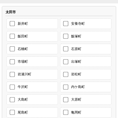
太田市
新井町
安養寺町
飯田町
飯塚町
石橋町
石原町
市場町
出塚町
岩瀬川町
岩松町
牛沢町
内ケ島町
大島町
大原町
尾島町
亀岡町