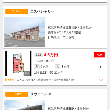
エスぺシャリー
アパート
東武伊勢崎線
世良田駅
/ 徒歩31分
築年月2015年3月 / 2階建
群馬県太田市出塚町
4.6万円
103
NEW
2,900円
0ヶ月
1ヶ月
敷
礼
2
1階
1LDK（50.21ｍ
）
エアコン2台付きで快適/追焚き・浴室乾燥機付き☆/
リヴェール M
一戸建て
東武伊勢崎線
細谷駅
/ 徒歩24分