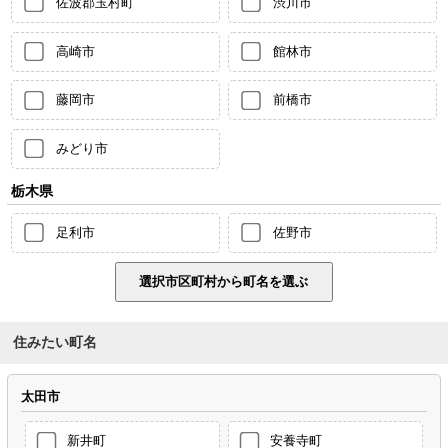
佐波郡玉村町
渋川市
高崎市
館林市
藤岡市
前橋市
みどり市
栃木県
足利市
佐野市
住みたい町名
太田市
新井町
安養寺町