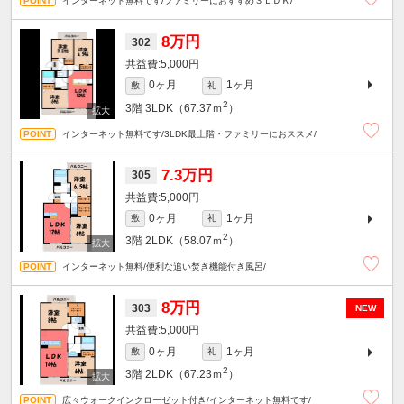
インターネット無料です/ファミリーにおすすめ３ＬＤＫ/
8万円
302
5,000円
0ヶ月
1ヶ月
敷
礼
2
3階
3LDK（67.37ｍ
）
インターネット無料です/3LDK最上階・ファミリーにおススメ/
7.3万円
305
5,000円
0ヶ月
1ヶ月
敷
礼
2
3階
2LDK（58.07ｍ
）
インターネット無料/便利な追い焚き機能付き風呂/
8万円
303
NEW
5,000円
0ヶ月
1ヶ月
敷
礼
2
3階
2LDK（67.23ｍ
）
広々ウォークインクローゼット付き/インターネット無料です/