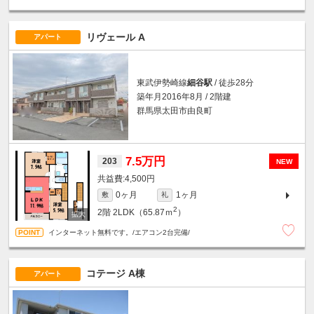
リヴェール A
アパート
東武伊勢崎線
細谷駅
/ 徒歩28分
築年月2016年8月 / 2階建
群馬県太田市由良町
7.5万円
203
NEW
4,500円
0ヶ月
1ヶ月
敷
礼
2
2階
2LDK（65.87ｍ
）
インターネット無料です。/エアコン2台完備/
コテージ A棟
アパート