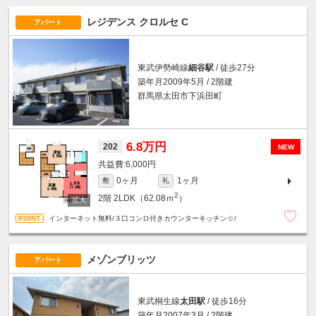
レジデンス クロルセ C
アパート
東武伊勢崎線
細谷駅
/ 徒歩27分
築年月2009年5月 / 2階建
群馬県太田市下浜田町
6.8万円
202
NEW
6,000円
0ヶ月
1ヶ月
敷
礼
2
2階
2LDK（62.08ｍ
）
インターネット無料/３口コンロ付きカウンターキッチン☆/
メゾンブリッツ
アパート
東武桐生線
太田駅
/ 徒歩16分
築年月2007年3月 / 2階建