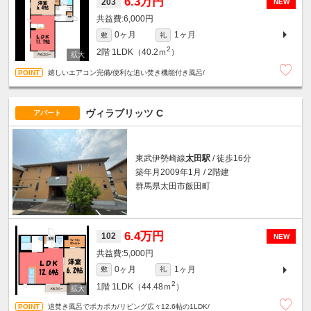
6.3万円
203
NEW
6,000円
0ヶ月
1ヶ月
敷
礼
2
2階
1LDK（40.2ｍ
）
嬉しいエアコン完備/便利な追い焚き機能付き風呂/
ヴィラブリッツ C
アパート
東武伊勢崎線
太田駅
/ 徒歩16分
築年月2009年1月 / 2階建
群馬県太田市飯田町
6.4万円
102
NEW
5,000円
0ヶ月
1ヶ月
敷
礼
2
1階
1LDK（44.48ｍ
）
追焚き風呂でポカポカ/リビング広々12.6帖の1LDK/