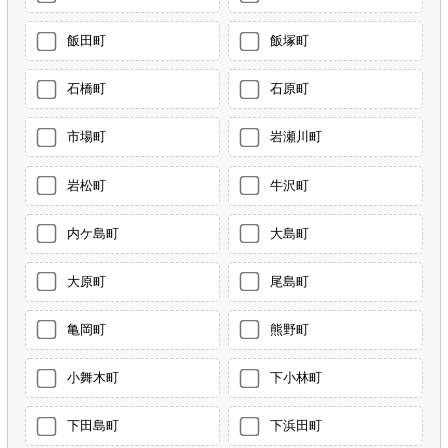
飯田町
飯塚町
石橋町
石原町
市場町
岩瀬川町
岩松町
牛沢町
内ケ島町
大島町
大原町
尾島町
亀岡町
熊野町
小舞木町
下小林町
下田島町
下浜田町