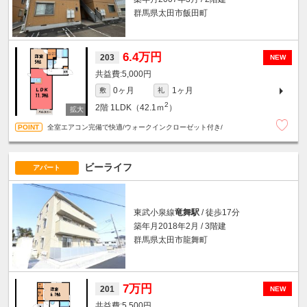
群馬県太田市飯田町
6.4万円
203
NEW
5,000円
0ヶ月
1ヶ月
敷
礼
2
2階
1LDK（42.1ｍ
）
全室エアコン完備で快適/ウォークインクローゼット付き/
ビーライフ
アパート
東武小泉線
竜舞駅
/ 徒歩17分
築年月2018年2月 / 3階建
群馬県太田市龍舞町
7万円
201
NEW
5,500円