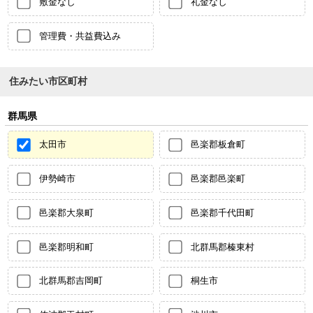
敷金なし
礼金なし
管理費・共益費込み
住みたい市区町村
群馬県
太田市
邑楽郡板倉町
伊勢崎市
邑楽郡邑楽町
邑楽郡大泉町
邑楽郡千代田町
邑楽郡明和町
北群馬郡榛東村
北群馬郡吉岡町
桐生市