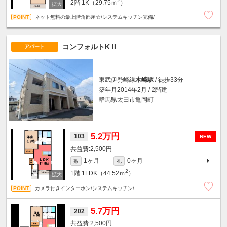
2
2階
1K（29.75ｍ
）
ネット無料の最上階角部屋☆/システムキッチン完備/
コンフォルトK II
アパート
東武伊勢崎線
木崎駅
/ 徒歩33分
築年月2014年2月 / 2階建
群馬県太田市亀岡町
5.2万円
103
NEW
2,500円
1ヶ月
0ヶ月
敷
礼
2
1階
1LDK（44.52ｍ
）
カメラ付きインターホン/システムキッチン/
5.7万円
202
2,500円