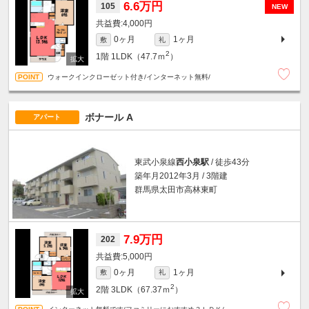
6.6万円
105
NEW
4,000円
0ヶ月
1ヶ月
敷
礼
2
1階
1LDK（47.7ｍ
）
ウォークインクローゼット付き/インターネット無料/
ボナール A
アパート
東武小泉線
西小泉駅
/ 徒歩43分
築年月2012年3月 / 3階建
群馬県太田市高林東町
7.9万円
202
5,000円
0ヶ月
1ヶ月
敷
礼
2
2階
3LDK（67.37ｍ
）