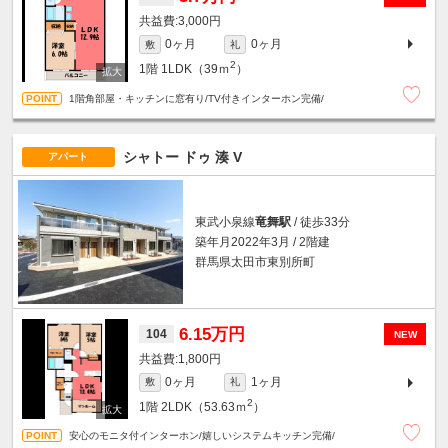
3,000円
0ヶ月
0ヶ月
敷
礼
2
1階
1LDK（39ｍ
）
1階角部屋・キッチンに窓有り/TV付きインターホン完備/
シャトー ドゥ 湊 V
アパート
東武小泉線
竜舞駅
/ 徒歩33分
築年月2022年3月 / 2階建
群馬県太田市東別所町
6.15万円
104
NEW
1,800円
0ヶ月
1ヶ月
敷
礼
2
1階
2LDK（53.63ｍ
）
安心のモニタ付インターホン/嬉しいシステムキッチン完備/