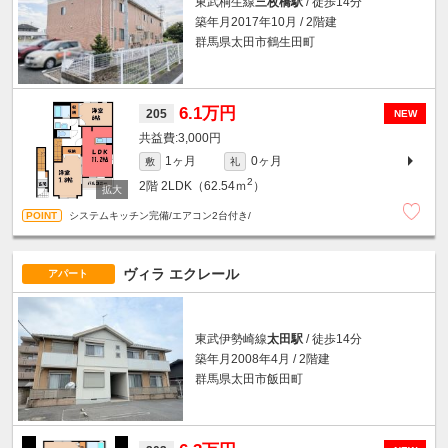
東武桐生線
三枚橋駅
/ 徒歩14分
築年月2017年10月 / 2階建
群馬県太田市鶴生田町
6.1万円
205
NEW
3,000円
1ヶ月
0ヶ月
敷
礼
2
2階
2LDK（62.54ｍ
）
システムキッチン完備/エアコン2台付き/
ヴィラ エクレール
アパート
東武伊勢崎線
太田駅
/ 徒歩14分
築年月2008年4月 / 2階建
群馬県太田市飯田町