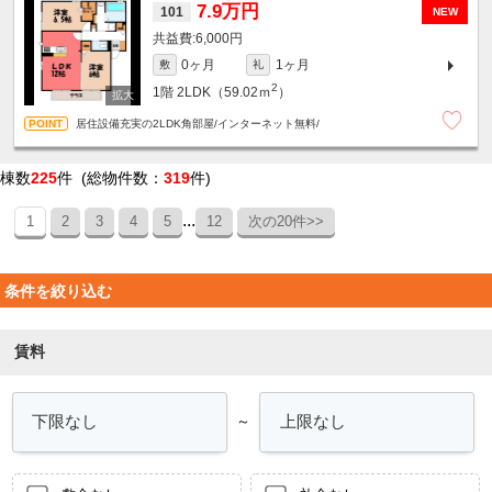
7.9万円
101
NEW
6,000円
0ヶ月
1ヶ月
敷
礼
2
1階
2LDK（59.02ｍ
）
居住設備充実の2LDK角部屋/インターネット無料/
棟数
225
件 (総物件数：
319
件)
...
1
2
3
4
5
12
次の20件>>
条件を絞り込む
賃料
～