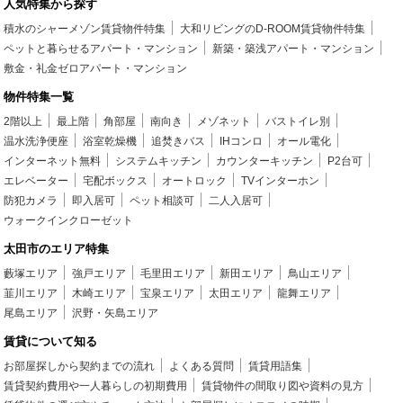
人気特集から探す
積水のシャーメゾン賃貸物件特集
大和リビングのD-ROOM賃貸物件特集
ペットと暮らせるアパート・マンション
新築・築浅アパート・マンション
敷金・礼金ゼロアパート・マンション
物件特集一覧
2階以上
最上階
角部屋
南向き
メゾネット
バストイレ別
温水洗浄便座
浴室乾燥機
追焚きバス
IHコンロ
オール電化
インターネット無料
システムキッチン
カウンターキッチン
P2台可
エレベーター
宅配ボックス
オートロック
TVインターホン
防犯カメラ
即入居可
ペット相談可
二人入居可
ウォークインクローゼット
太田市のエリア特集
藪塚エリア
強戸エリア
毛里田エリア
新田エリア
鳥山エリア
韮川エリア
木崎エリア
宝泉エリア
太田エリア
龍舞エリア
尾島エリア
沢野・矢島エリア
賃貸について知る
お部屋探しから契約までの流れ
よくある質問
賃貸用語集
賃貸契約費用や一人暮らしの初期費用
賃貸物件の間取り図や資料の見方