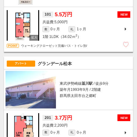
5.5万円
101
NEW
5,000円
0ヶ月
1ヶ月
敷
礼
2
1階
1LDK（34.02ｍ
）
ウォーキングクローゼット完備/バス・トイレ別/
グランデール松本
アパート
東武伊勢崎線
韮川駅
/ 徒歩9分
築年月1993年9月 / 2階建
群馬県太田市台之郷町
3.7万円
201
NEW
2,200円
0ヶ月
0ヶ月
敷
礼