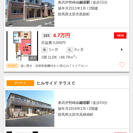
東武伊勢崎線
細谷駅
/ 徒歩15分
築年月2011年1月 / 2階建
群馬県太田市西新町
4.7万円
103
NEW
3,000円
1ヶ月
0ヶ月
敷
礼
2
1階
1LDK（48.79ｍ
）
追い焚き・浴室乾燥機付き☆/安心のＴＶドアホン/
ヒルサイド テラス C
アパート
東武伊勢崎線
細谷駅
/ 徒歩53分
築年月2016年2月 / 2階建
群馬県太田市高林南町