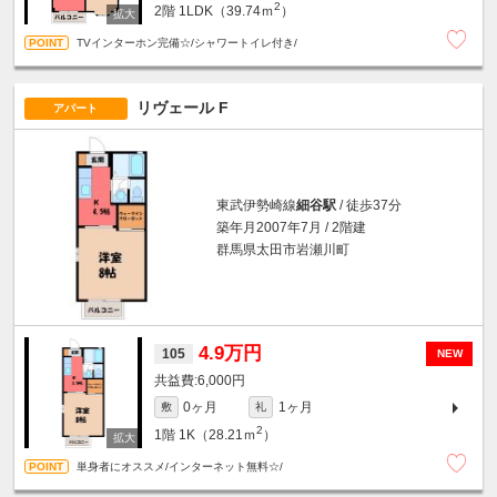
2
2階
1LDK（39.74ｍ
）
TVインターホン完備☆/シャワートイレ付き/
リヴェール F
アパート
東武伊勢崎線
細谷駅
/ 徒歩37分
築年月2007年7月 / 2階建
群馬県太田市岩瀬川町
4.9万円
105
NEW
6,000円
0ヶ月
1ヶ月
敷
礼
2
1階
1K（28.21ｍ
）
単身者にオススメ/インターネット無料☆/