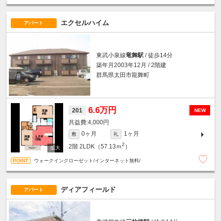
エクセルハイム
アパート
東武小泉線
竜舞駅
/ 徒歩14分
築年月2003年12月 / 2階建
群馬県太田市龍舞町
6.6万円
201
NEW
4,000円
0ヶ月
1ヶ月
敷
礼
2
2階
2LDK（57.13ｍ
）
ウォークインクローゼット/インターネット無料/
ディアフィールド
アパート