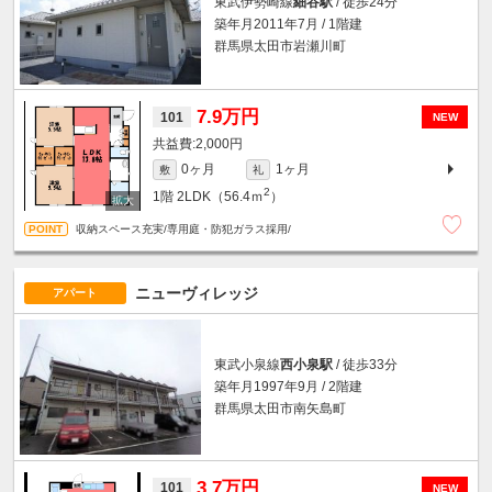
東武伊勢崎線
細谷駅
/ 徒歩24分
築年月2011年7月 / 1階建
群馬県太田市岩瀬川町
7.9万円
101
NEW
2,000円
0ヶ月
1ヶ月
敷
礼
2
1階
2LDK（56.4ｍ
）
収納スペース充実/専用庭・防犯ガラス採用/
ニューヴィレッジ
アパート
東武小泉線
西小泉駅
/ 徒歩33分
築年月1997年9月 / 2階建
群馬県太田市南矢島町
3.7万円
101
NEW