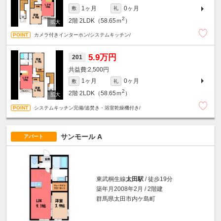
1ヶ月
0ヶ月
敷
礼
2
2階
2LDK（58.65ｍ
）
カメラ付きインターホン/システムキッチン/
5.9万円
201
2,500円
1ヶ月
0ヶ月
敷
礼
2
2階
2LDK（58.65ｍ
）
システムキッチン完備/追焚き・浴室乾燥機付き/
サンモール A
アパート
東武桐生線
太田駅
/ 徒歩19分
築年月2008年2月 / 2階建
群馬県太田市内ケ島町