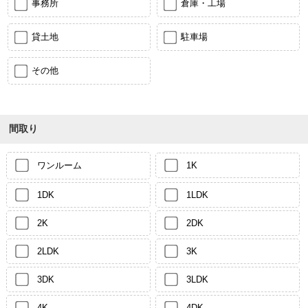
事務所
倉庫・工場
貸土地
駐車場
その他
間取り
ワンルーム
1K
1DK
1LDK
2K
2DK
2LDK
3K
3DK
3LDK
4K
4DK