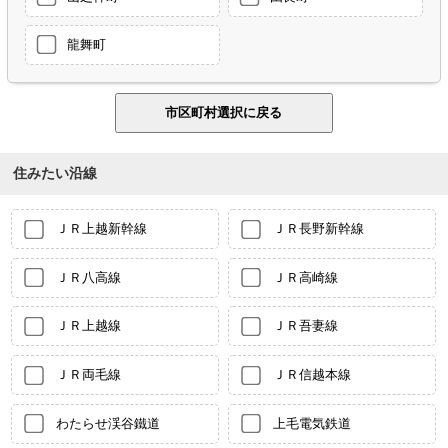
龍舞町
住みたい沿線
ＪＲ上越新幹線
ＪＲ長野新幹線
ＪＲ八高線
ＪＲ高崎線
ＪＲ上越線
ＪＲ吾妻線
ＪＲ両毛線
ＪＲ信越本線
わたらせ渓谷鐵道
上毛電気鉄道