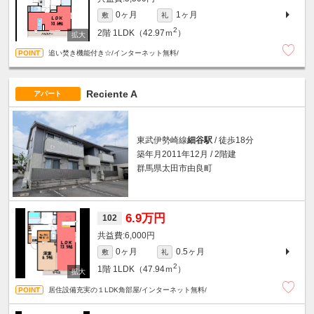
0ヶ月
1ヶ月
敷
礼
2
2階
1LDK（42.97ｍ
）
追い焚き機能付き☆/インターネット無料/
Reciente A
アパート
東武伊勢崎線
細谷駅
/ 徒歩18分
築年月2011年12月 / 2階建
群馬県太田市由良町
6.9万円
102
6,000円
0ヶ月
0.5ヶ月
敷
礼
2
1階
1LDK（47.94ｍ
）
居住設備充実の１LDK角部屋/インターネット無料/