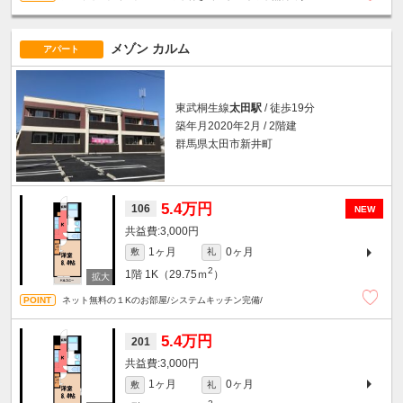
メゾン カルム
アパート
東武桐生線
太田駅
/ 徒歩19分
築年月2020年2月 / 2階建
群馬県太田市新井町
5.4万円
106
NEW
3,000円
1ヶ月
0ヶ月
敷
礼
2
1階
1K（29.75ｍ
）
ネット無料の１Kのお部屋/システムキッチン完備/
5.4万円
201
3,000円
1ヶ月
0ヶ月
敷
礼