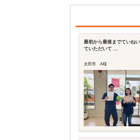
最初から最後までていねい
ていただいて
初めての入居だけどスムー
心しました。
太田市 A様