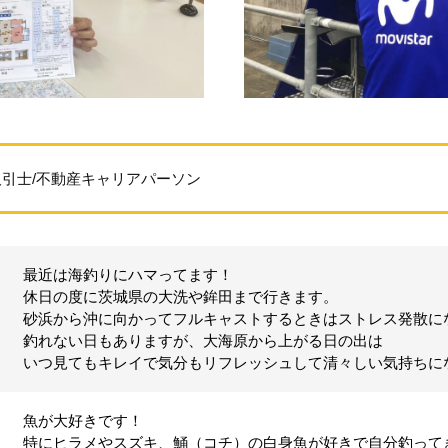
引士/不動産キャリアパーソン
最近は海釣りにハマってます！
休日の度に茨城県の大洗や鉾田まで行きます。
砂浜から沖に向かってフルキャストするときはストレス発散に
釣れない日もありますが、大海原から上がる日の出は
いつ見てもキレイで気分もリフレッシュして清々しい気持ちに
魚が大好きです！
特にヒラメやスズキ、鯒（コチ）の白身魚が好きで自分釣って