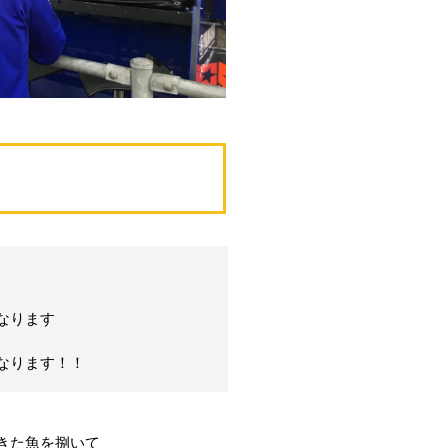
なります
なります！！
きた魚を捌いて