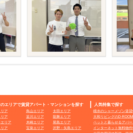
市のエリアで賃貸アパート・マンションを探す
人気特集で探す
エリア
鳥山エリア
太田エリア
積水のシャーメゾン賃貸
エリア
韮川エリア
龍舞エリア
大和リビングのD-ROO
田エリア
木崎エリア
尾島エリア
ペットと暮らせるアパー
エリア
宝泉エリア
沢野・矢島エリア
インターネット無料物件