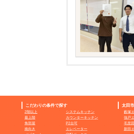
こだわりの条件で探す
太田
2階以上
システムキッチン
藪塚
最上階
カウンターキッチン
強戸
角部屋
P2台可
毛里
南向き
エレベーター
新田