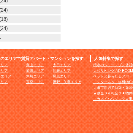
24)
24)
18)
24)
る
市のエリアで賃貸アパート・マンションを探す
人気特集で探す
エリア
鳥山エリア
太田エリア
積水のシャーメゾン賃貸
エリア
韮川エリア
龍舞エリア
大和リビングのD-ROO
田エリア
木崎エリア
尾島エリア
ペットと暮らせるアパー
エリア
宝泉エリア
沢野・矢島エリア
インターネット無料物件
太田市周辺で新築・築浅
★敷金０＆礼金０★物件
コガネイハウジング太田