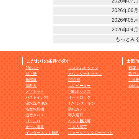
2026年07月(
2026年06月(
2026年05月(
2026年04月(
もっとみ
こだわりの条件で探す
太田
2階以上
システムキッチン
藪塚
最上階
カウンターキッチン
強戸
角部屋
P2台可
毛里
南向き
エレベーター
新田
メゾネット
宅配ボックス
バストイレ別
オートロック
温水洗浄便座
TVインターホン
浴室乾燥機
防犯カメラ
追焚きバス
即入居可
IHコンロ
ペット相談可
オール電化
二人入居可
インターネット無料
ウォークインクローゼット