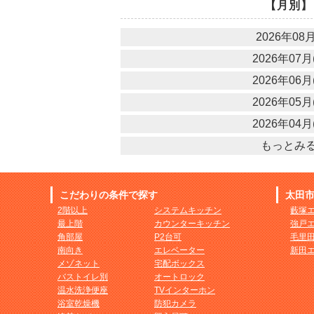
【月別】
2026年08月
2026年07月(
2026年06月(
2026年05月(
2026年04月(
もっとみ
こだわりの条件で探す
太田
2階以上
システムキッチン
藪塚
最上階
カウンターキッチン
強戸
角部屋
P2台可
毛里
南向き
エレベーター
新田
メゾネット
宅配ボックス
バストイレ別
オートロック
温水洗浄便座
TVインターホン
浴室乾燥機
防犯カメラ