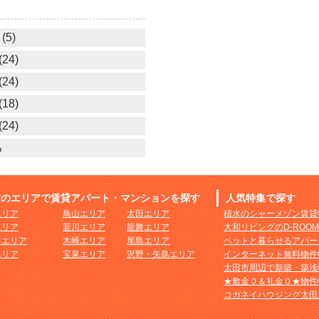
(5)
24)
24)
18)
24)
る
市のエリアで賃貸アパート・マンションを探す
人気特集で探す
エリア
鳥山エリア
太田エリア
積水のシャーメゾン賃貸
エリア
韮川エリア
龍舞エリア
大和リビングのD-ROO
田エリア
木崎エリア
尾島エリア
ペットと暮らせるアパー
エリア
宝泉エリア
沢野・矢島エリア
インターネット無料物件
太田市周辺で新築・築浅
★敷金０＆礼金０★物件
コガネイハウジング太田