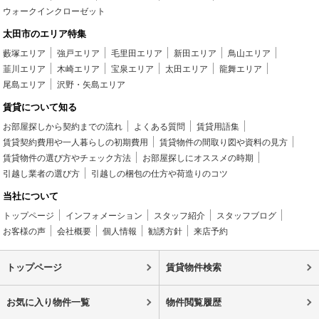
ウォークインクローゼット
太田市のエリア特集
藪塚エリア
強戸エリア
毛里田エリア
新田エリア
鳥山エリア
韮川エリア
木崎エリア
宝泉エリア
太田エリア
龍舞エリア
尾島エリア
沢野・矢島エリア
賃貸について知る
お部屋探しから契約までの流れ
よくある質問
賃貸用語集
賃貸契約費用や一人暮らしの初期費用
賃貸物件の間取り図や資料の見方
賃貸物件の選び方やチェック方法
お部屋探しにオススメの時期
引越し業者の選び方
引越しの梱包の仕方や荷造りのコツ
当社について
トップページ
インフォメーション
スタッフ紹介
スタッフブログ
お客様の声
会社概要
個人情報
勧誘方針
来店予約
トップページ
賃貸物件検索
お気に入り物件一覧
物件閲覧履歴