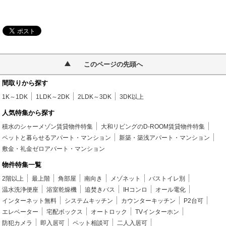
このページの先頭へ
間取りから探す
1K～1DK
1LDK～2DK
2LDK～3DK
3DK以上
人気特集から探す
積水のシャーメゾン賃貸物件特集
大和リビングのD-ROOM賃貸物件特集
ペットと暮らせるアパート・マンション
新築・築浅アパート・マンション
敷金・礼金ゼロアパート・マンション
物件特集一覧
2階以上
最上階
角部屋
南向き
メゾネット
バストイレ別
温水洗浄便座
浴室乾燥機
追焚きバス
IHコンロ
オール電化
インターネット無料
システムキッチン
カウンターキッチン
P2台可
エレベーター
宅配ボックス
オートロック
TVインターホン
防犯カメラ
即入居可
ペット相談可
二人入居可