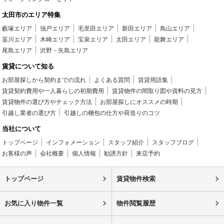
太田市のエリア特集
藪塚エリア
強戸エリア
毛里田エリア
新田エリア
鳥山エリア
韮川エリア
木崎エリア
宝泉エリア
太田エリア
龍舞エリア
尾島エリア
沢野・矢島エリア
賃貸について知る
お部屋探しから契約までの流れ
よくある質問
賃貸用語集
賃貸契約費用や一人暮らしの初期費用
賃貸物件の間取り図や資料の見方
賃貸物件の選び方やチェック方法
お部屋探しにオススメの時期
引越し業者の選び方
引越しの梱包の仕方や荷造りのコツ
当社について
トップページ
インフォメーション
スタッフ紹介
スタッフブログ
お客様の声
会社概要
個人情報
勧誘方針
来店予約
トップページ
賃貸物件検索
お気に入り物件一覧
物件閲覧履歴