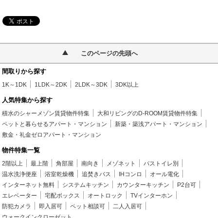
このページの先頭へ
間取りから探す
1K～1DK
1LDK～2DK
2LDK～3DK
3DK以上
人気特集から探す
積水のシャーメゾン賃貸物件特集
大和リビングのD-ROOM賃貸物件特集
ペットと暮らせるアパート・マンション
新築・築浅アパート・マンション
敷金・礼金ゼロアパート・マンション
物件特集一覧
2階以上
最上階
角部屋
南向き
メゾネット
バストイレ別
温水洗浄便座
浴室乾燥機
追焚きバス
IHコンロ
オール電化
インターネット無料
システムキッチン
カウンターキッチン
P2台可
エレベーター
宅配ボックス
オートロック
TVインターホン
防犯カメラ
即入居可
ペット相談可
二人入居可
ウォークインクローゼット