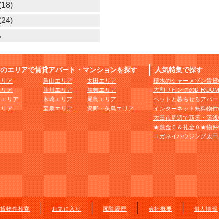
18)
24)
る
市のエリアで賃貸アパート・マンションを探す
人気特集で探す
エリア
鳥山エリア
太田エリア
積水のシャーメゾン賃貸
エリア
韮川エリア
龍舞エリア
大和リビングのD-ROO
田エリア
木崎エリア
尾島エリア
ペットと暮らせるアパー
エリア
宝泉エリア
沢野・矢島エリア
インターネット無料物件
太田市周辺で新築・築浅
★敷金０＆礼金０★物件
コガネイハウジング太田
賃貸物件検索
お気に入り
閲覧履歴
会社概要
個人情報