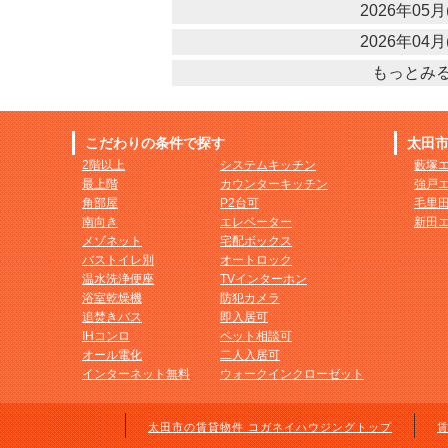
2026年05月(
2026年04月(
もっとみ
こだわりの条件で探す
太田
2階以上
システムキッチン
藪塚
最上階
カウンターキッチン
強戸
角部屋
P2台可
毛里
南向き
エレベーター
新田
メゾネット
宅配ボックス
バストイレ別
オートロック
温水洗浄便座
TVインターホン
浴室乾燥機
防犯カメラ
追焚きバス
即入居可
IHコンロ
ペット相談可
オール電化
二人入居可
インターネット無料
ウォークインクローゼット
太田市の賃貸物件 コガネイハウジングトップ