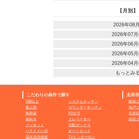
【月別】
2026年08月
2026年07月(
2026年06月(
2026年05月(
2026年04月(
もっとみ
こだわりの条件で探す
太田
2階以上
システムキッチン
藪塚
最上階
カウンターキッチン
強戸
角部屋
P2台可
毛里
南向き
エレベーター
新田
メゾネット
宅配ボックス
バストイレ別
オートロック
温水洗浄便座
TVインターホン