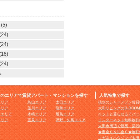
(5)
24)
24)
18)
24)
る
市のエリアで賃貸アパート・マンションを探す
人気特集で探す
エリア
鳥山エリア
太田エリア
積水のシャーメゾン賃貸
エリア
韮川エリア
龍舞エリア
大和リビングのD-ROO
田エリア
木崎エリア
尾島エリア
ペットと暮らせるアパー
エリア
宝泉エリア
沢野・矢島エリア
インターネット無料物件
太田市周辺で新築・築浅
★敷金０＆礼金０★物件
コガネイハウジング太田