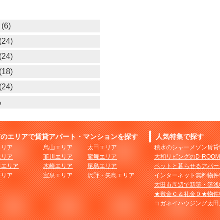
(6)
24)
24)
18)
24)
る
市のエリアで賃貸アパート・マンションを探す
人気特集で探す
エリア
鳥山エリア
太田エリア
積水のシャーメゾン賃貸
エリア
韮川エリア
龍舞エリア
大和リビングのD-ROO
田エリア
木崎エリア
尾島エリア
ペットと暮らせるアパー
エリア
宝泉エリア
沢野・矢島エリア
インターネット無料物件
太田市周辺で新築・築浅
★敷金０＆礼金０★物件
コガネイハウジング太田