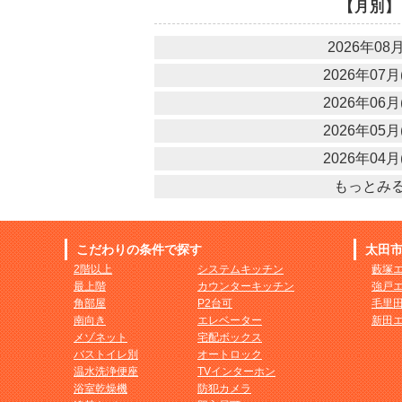
【月別】
2026年08月
2026年07月(
2026年06月(
2026年05月(
2026年04月(
もっとみ
こだわりの条件で探す
太田
2階以上
システムキッチン
藪塚
最上階
カウンターキッチン
強戸
角部屋
P2台可
毛里
南向き
エレベーター
新田
メゾネット
宅配ボックス
バストイレ別
オートロック
温水洗浄便座
TVインターホン
浴室乾燥機
防犯カメラ