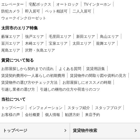
エレベーター
宅配ボックス
オートロック
TVインターホン
防犯カメラ
即入居可
ペット相談可
二人入居可
ウォークインクローゼット
太田市のエリア特集
藪塚エリア
強戸エリア
毛里田エリア
新田エリア
鳥山エリア
韮川エリア
木崎エリア
宝泉エリア
太田エリア
龍舞エリア
尾島エリア
沢野・矢島エリア
賃貸について知る
お部屋探しから契約までの流れ
よくある質問
賃貸用語集
賃貸契約費用や一人暮らしの初期費用
賃貸物件の間取り図や資料の見方
賃貸物件の選び方やチェック方法
お部屋探しにオススメの時期
引越し業者の選び方
引越しの梱包の仕方や荷造りのコツ
当社について
トップページ
インフォメーション
スタッフ紹介
スタッフブログ
お客様の声
会社概要
個人情報
勧誘方針
来店予約
トップページ
賃貸物件検索