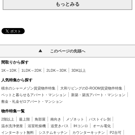
もっとみる
このページの先頭へ
間取りから探す
1K～1DK
1LDK～2DK
2LDK～3DK
3DK以上
人気特集から探す
積水のシャーメゾン賃貸物件特集
大和リビングのD-ROOM賃貸物件特集
ペットと暮らせるアパート・マンション
新築・築浅アパート・マンション
敷金・礼金ゼロアパート・マンション
物件特集一覧
2階以上
最上階
角部屋
南向き
メゾネット
バストイレ別
温水洗浄便座
浴室乾燥機
追焚きバス
IHコンロ
オール電化
インターネット無料
システムキッチン
カウンターキッチン
P2台可