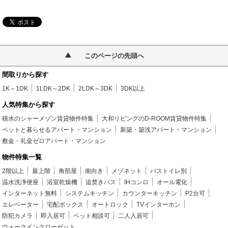
このページの先頭へ
間取りから探す
1K～1DK
1LDK～2DK
2LDK～3DK
3DK以上
人気特集から探す
積水のシャーメゾン賃貸物件特集
大和リビングのD-ROOM賃貸物件特集
ペットと暮らせるアパート・マンション
新築・築浅アパート・マンション
敷金・礼金ゼロアパート・マンション
物件特集一覧
2階以上
最上階
角部屋
南向き
メゾネット
バストイレ別
温水洗浄便座
浴室乾燥機
追焚きバス
IHコンロ
オール電化
インターネット無料
システムキッチン
カウンターキッチン
P2台可
エレベーター
宅配ボックス
オートロック
TVインターホン
防犯カメラ
即入居可
ペット相談可
二人入居可
ウォークインクローゼット