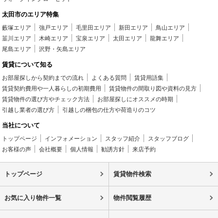
太田市のエリア特集
藪塚エリア
強戸エリア
毛里田エリア
新田エリア
鳥山エリア
韮川エリア
木崎エリア
宝泉エリア
太田エリア
龍舞エリア
尾島エリア
沢野・矢島エリア
賃貸について知る
お部屋探しから契約までの流れ
よくある質問
賃貸用語集
賃貸契約費用や一人暮らしの初期費用
賃貸物件の間取り図や資料の見方
賃貸物件の選び方やチェック方法
お部屋探しにオススメの時期
引越し業者の選び方
引越しの梱包の仕方や荷造りのコツ
当社について
トップページ
インフォメーション
スタッフ紹介
スタッフブログ
お客様の声
会社概要
個人情報
勧誘方針
来店予約
トップページ
賃貸物件検索
お気に入り物件一覧
物件閲覧履歴