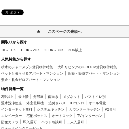
このページの先頭へ
間取りから探す
1K～1DK
1LDK～2DK
2LDK～3DK
3DK以上
人気特集から探す
積水のシャーメゾン賃貸物件特集
大和リビングのD-ROOM賃貸物件特集
ペットと暮らせるアパート・マンション
新築・築浅アパート・マンション
敷金・礼金ゼロアパート・マンション
物件特集一覧
2階以上
最上階
角部屋
南向き
メゾネット
バストイレ別
温水洗浄便座
浴室乾燥機
追焚きバス
IHコンロ
オール電化
インターネット無料
システムキッチン
カウンターキッチン
P2台可
エレベーター
宅配ボックス
オートロック
TVインターホン
防犯カメラ
即入居可
ペット相談可
二人入居可
ウォークインクローゼット