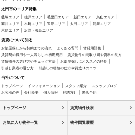
太田市のエリア特集
藪塚エリア
強戸エリア
毛里田エリア
新田エリア
鳥山エリア
韮川エリア
木崎エリア
宝泉エリア
太田エリア
龍舞エリア
尾島エリア
沢野・矢島エリア
賃貸について知る
お部屋探しから契約までの流れ
よくある質問
賃貸用語集
賃貸契約費用や一人暮らしの初期費用
賃貸物件の間取り図や資料の見方
賃貸物件の選び方やチェック方法
お部屋探しにオススメの時期
引越し業者の選び方
引越しの梱包の仕方や荷造りのコツ
当社について
トップページ
インフォメーション
スタッフ紹介
スタッフブログ
お客様の声
会社概要
個人情報
勧誘方針
来店予約
トップページ
賃貸物件検索
お気に入り物件一覧
物件閲覧履歴