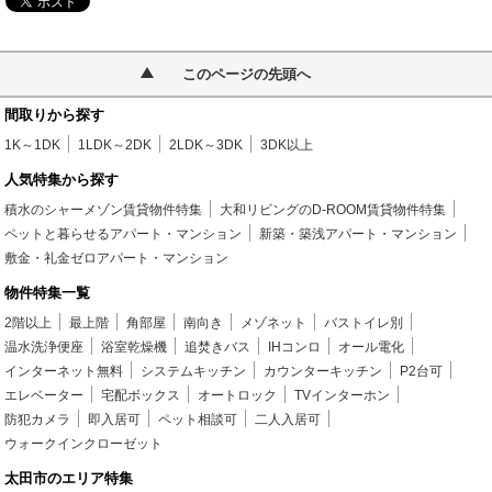
このページの先頭へ
間取りから探す
1K～1DK
1LDK～2DK
2LDK～3DK
3DK以上
人気特集から探す
積水のシャーメゾン賃貸物件特集
大和リビングのD-ROOM賃貸物件特集
ペットと暮らせるアパート・マンション
新築・築浅アパート・マンション
敷金・礼金ゼロアパート・マンション
物件特集一覧
2階以上
最上階
角部屋
南向き
メゾネット
バストイレ別
温水洗浄便座
浴室乾燥機
追焚きバス
IHコンロ
オール電化
インターネット無料
システムキッチン
カウンターキッチン
P2台可
エレベーター
宅配ボックス
オートロック
TVインターホン
防犯カメラ
即入居可
ペット相談可
二人入居可
ウォークインクローゼット
太田市のエリア特集