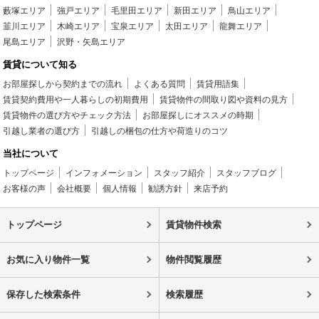
藪塚エリア
強戸エリア
毛里田エリア
新田エリア
鳥山エリア
韮川エリア
木崎エリア
宝泉エリア
太田エリア
龍舞エリア
尾島エリア
沢野・矢島エリア
賃貸について知る
お部屋探しから契約までの流れ
よくある質問
賃貸用語集
賃貸契約費用や一人暮らしの初期費用
賃貸物件の間取り図や資料の見方
賃貸物件の選び方やチェック方法
お部屋探しにオススメの時期
引越し業者の選び方
引越しの梱包の仕方や荷造りのコツ
当社について
トップページ
インフォメーション
スタッフ紹介
スタッフブログ
お客様の声
会社概要
個人情報
勧誘方針
来店予約
トップページ
賃貸物件検索
お気に入り物件一覧
物件閲覧履歴
保存した検索条件
検索履歴