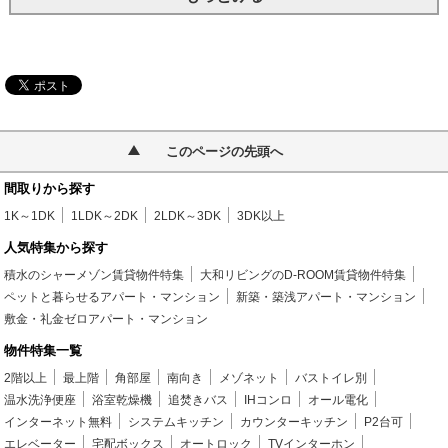
このページの先頭へ
間取りから探す
1K～1DK
1LDK～2DK
2LDK～3DK
3DK以上
人気特集から探す
積水のシャーメゾン賃貸物件特集
大和リビングのD-ROOM賃貸物件特集
ペットと暮らせるアパート・マンション
新築・築浅アパート・マンション
敷金・礼金ゼロアパート・マンション
物件特集一覧
2階以上
最上階
角部屋
南向き
メゾネット
バストイレ別
温水洗浄便座
浴室乾燥機
追焚きバス
IHコンロ
オール電化
インターネット無料
システムキッチン
カウンターキッチン
P2台可
エレベーター
宅配ボックス
オートロック
TVインターホン