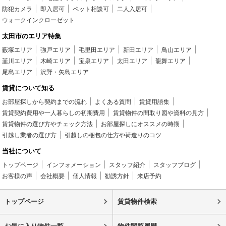
防犯カメラ
即入居可
ペット相談可
二人入居可
ウォークインクローゼット
太田市のエリア特集
藪塚エリア
強戸エリア
毛里田エリア
新田エリア
鳥山エリア
韮川エリア
木崎エリア
宝泉エリア
太田エリア
龍舞エリア
尾島エリア
沢野・矢島エリア
賃貸について知る
お部屋探しから契約までの流れ
よくある質問
賃貸用語集
賃貸契約費用や一人暮らしの初期費用
賃貸物件の間取り図や資料の見方
賃貸物件の選び方やチェック方法
お部屋探しにオススメの時期
引越し業者の選び方
引越しの梱包の仕方や荷造りのコツ
当社について
トップページ
インフォメーション
スタッフ紹介
スタッフブログ
お客様の声
会社概要
個人情報
勧誘方針
来店予約
トップページ
賃貸物件検索