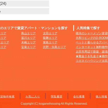
24)
る
市のエリアで賃貸アパート・マンションを探す
人気特集で探す
エリア
鳥山エリア
太田エリア
積水のシャーメゾン賃貸
エリア
韮川エリア
龍舞エリア
大和リビングのD-ROO
田エリア
木崎エリア
尾島エリア
ペットと暮らせるアパー
エリア
宝泉エリア
沢野・矢島エリア
インターネット無料物件
太田市周辺で新築・築浅
★敷金０＆礼金０★物件
コガネイハウジング太田
賃貸物件検索
お気に入り
閲覧履歴
会社概要
個人情報
Copyright (C) koganeihousing All Rights Reserved.