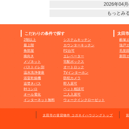
2026年04月(
もっとみ
こだわりの条件で探す
太田
2階以上
システムキッチン
藪塚
最上階
カウンターキッチン
強戸
角部屋
P2台可
毛里
南向き
エレベーター
新田
メゾネット
宅配ボックス
バストイレ別
オートロック
温水洗浄便座
TVインターホン
浴室乾燥機
防犯カメラ
追焚きバス
即入居可
IHコンロ
ペット相談可
オール電化
二人入居可
インターネット無料
ウォークインクローゼット
太田市の賃貸物件 コガネイハウジングトップ