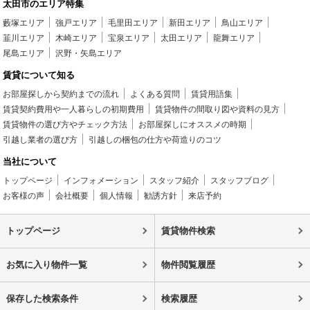
太田市のエリア特集
藪塚エリア
強戸エリア
毛里田エリア
新田エリア
鳥山エリア
韮川エリア
木崎エリア
宝泉エリア
太田エリア
龍舞エリア
尾島エリア
沢野・矢島エリア
賃貸について知る
お部屋探しから契約までの流れ
よくある質問
賃貸用語集
賃貸契約費用や一人暮らしの初期費用
賃貸物件の間取り図や資料の見方
賃貸物件の選び方やチェック方法
お部屋探しにオススメの時期
引越し業者の選び方
引越しの梱包の仕方や荷造りのコツ
当社について
トップページ
インフォメーション
スタッフ紹介
スタッフブログ
お客様の声
会社概要
個人情報
勧誘方針
来店予約
トップページ
賃貸物件検索
お気に入り物件一覧
物件閲覧履歴
保存した検索条件
検索履歴