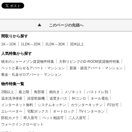
このページの先頭へ
間取りから探す
1K～1DK
1LDK～2DK
2LDK～3DK
3DK以上
人気特集から探す
積水のシャーメゾン賃貸物件特集
大和リビングのD-ROOM賃貸物件特集
ペットと暮らせるアパート・マンション
新築・築浅アパート・マンション
敷金・礼金ゼロアパート・マンション
物件特集一覧
2階以上
最上階
角部屋
南向き
メゾネット
バストイレ別
温水洗浄便座
浴室乾燥機
追焚きバス
IHコンロ
オール電化
インターネット無料
システムキッチン
カウンターキッチン
P2台可
エレベーター
宅配ボックス
オートロック
TVインターホン
防犯カメラ
即入居可
ペット相談可
二人入居可
ウォークインクローゼット