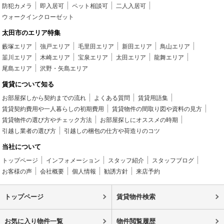
防犯カメラ
即入居可
ペット相談可
二人入居可
ウォークインクローゼット
太田市のエリア特集
藪塚エリア
強戸エリア
毛里田エリア
新田エリア
鳥山エリア
韮川エリア
木崎エリア
宝泉エリア
太田エリア
龍舞エリア
尾島エリア
沢野・矢島エリア
賃貸について知る
お部屋探しから契約までの流れ
よくある質問
賃貸用語集
賃貸契約費用や一人暮らしの初期費用
賃貸物件の間取り図や資料の見方
賃貸物件の選び方やチェック方法
お部屋探しにオススメの時期
引越し業者の選び方
引越しの梱包の仕方や荷造りのコツ
当社について
トップページ
インフォメーション
スタッフ紹介
スタッフブログ
お客様の声
会社概要
個人情報
勧誘方針
来店予約
トップページ
賃貸物件検索
お気に入り物件一覧
物件閲覧履歴