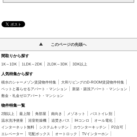
このページの先頭へ
間取りから探す
1K～1DK
1LDK～2DK
2LDK～3DK
3DK以上
人気特集から探す
積水のシャーメゾン賃貸物件特集
大和リビングのD-ROOM賃貸物件特集
ペットと暮らせるアパート・マンション
新築・築浅アパート・マンション
敷金・礼金ゼロアパート・マンション
物件特集一覧
2階以上
最上階
角部屋
南向き
メゾネット
バストイレ別
温水洗浄便座
浴室乾燥機
追焚きバス
IHコンロ
オール電化
インターネット無料
システムキッチン
カウンターキッチン
P2台可
エレベーター
宅配ボックス
オートロック
TVインターホン