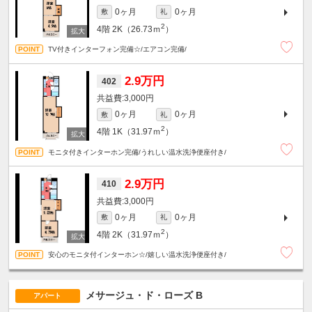
0ヶ月
0ヶ月
敷
礼
2
4階
2K（26.73ｍ
）
TV付きインターフォン完備☆/エアコン完備/
2.9万円
402
3,000円
0ヶ月
0ヶ月
敷
礼
2
4階
1K（31.97ｍ
）
モニタ付きインターホン完備/うれしい温水洗浄便座付き/
2.9万円
410
3,000円
0ヶ月
0ヶ月
敷
礼
2
4階
2K（31.97ｍ
）
安心のモニタ付インターホン☆/嬉しい温水洗浄便座付き/
メサージュ・ド・ローズ B
アパート