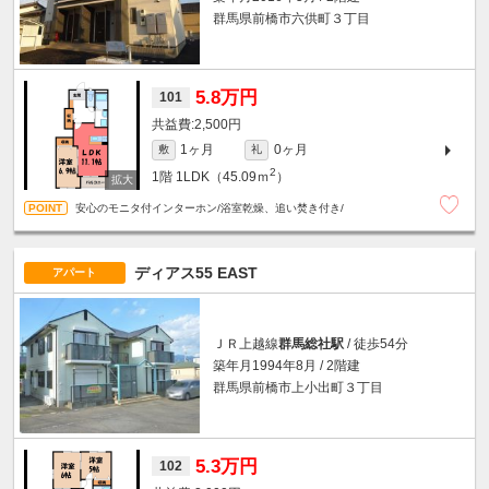
群馬県前橋市六供町３丁目
5.8万円
101
2,500円
1ヶ月
0ヶ月
敷
礼
2
1階
1LDK（45.09ｍ
）
安心のモニタ付インターホン/浴室乾燥、追い焚き付き/
ディアス55 EAST
アパート
ＪＲ上越線
群馬総社駅
/ 徒歩54分
築年月1994年8月 / 2階建
群馬県前橋市上小出町３丁目
5.3万円
102