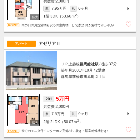
2,000円
7.95万円
0ヶ月
敷
礼
2
1階
3DK（53.66ｍ
）
雨の日のお洗濯物も安心の室内物干し/追焚き付き浴槽でポカポカ/
アゼリア II
アパート
ＪＲ上越線
群馬総社駅
/ 徒歩37分
築年月2001年10月 / 2階建
群馬県前橋市川原町２丁目
5万円
201
2,000円
7.5万円
0ヶ月
敷
礼
2
2階
2LDK（50.07ｍ
）
安心のモニタ付インターホン完備/追い焚き・浴室乾燥機付き/