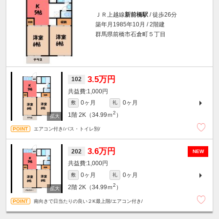
ＪＲ上越線
新前橋駅
/ 徒歩26分
築年月1985年10月 / 2階建
群馬県前橋市石倉町５丁目
3.5万円
102
1,000円
0ヶ月
0ヶ月
敷
礼
2
1階
2K（34.99ｍ
）
エアコン付き/バス・トイレ別/
3.6万円
202
NEW
1,000円
0ヶ月
0ヶ月
敷
礼
2
2階
2K（34.99ｍ
）
南向きで日当たりの良い２K最上階/エアコン付き/