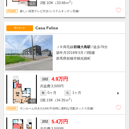
2
2階
1DK（33.66ｍ
）
嬉しい浴室テレビ付き/システムキッチン完備/
Casa Felice
アパート
ＪＲ両毛線
前橋大島駅
/ 徒歩78分
築年月2018年3月 / 3階建
群馬県前橋市鶴光路町
4.9万円
102
3,500円
0ヶ月
1ヶ月
敷
礼
2
1階
1SK（34.35ｍ
）
サンルーム付きの1SK/不在時に便利な宅配ボックス完備/
5.4万円
202
3,500円