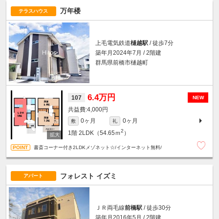
万年楼
テラスハウス
上毛電気鉄道
樋越駅
/ 徒歩7分
築年月2024年7月 / 2階建
群馬県前橋市樋越町
6.4万円
107
NEW
4,000円
0ヶ月
0ヶ月
敷
礼
2
1階
2LDK（54.65ｍ
）
書斎コーナー付き2LDKメゾネット☆/インターネット無料/
フォレスト イズミ
アパート
ＪＲ両毛線
前橋駅
/ 徒歩30分
築年月2016年5月 / 2階建