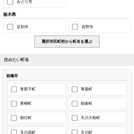
みどり市
栃木県
足利市
佐野市
住みたい町名
前橋市
青梨子町
青葉町
青柳町
朝倉町
朝日町
天川大島町
天川原町
天川町