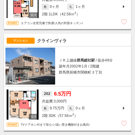
0ヶ月
1ヶ月
敷
礼
2
2階
1LDK（42.58ｍ
）
エアコン全室完備で快適/人気の対面キッチン/
クラインヴィラ
マンション
ＪＲ上越線
群馬総社駅
/ 徒歩49分
築年月2002年1月 / 2階建
群馬県前橋市関根町３丁目
6.5万円
202
3,000円
9.75万円
0ヶ月
敷
礼
2
2階
3DK（57.56ｍ
）
TVドアホン付きで安心☆/追い焚き機能付きお風呂/