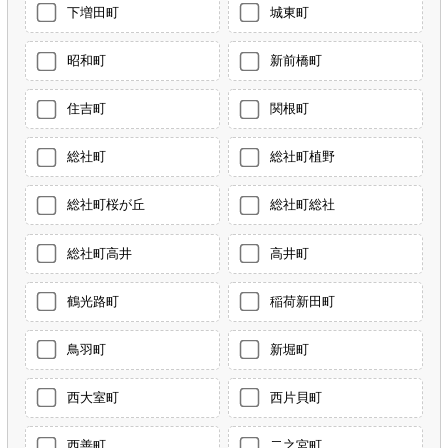
下増田町
城東町
昭和町
新前橋町
住吉町
関根町
総社町
総社町植野
総社町桜が丘
総社町総社
総社町高井
高井町
鶴光路町
稲荷新田町
鳥羽町
新堀町
西大室町
西片貝町
西善町
二之宮町