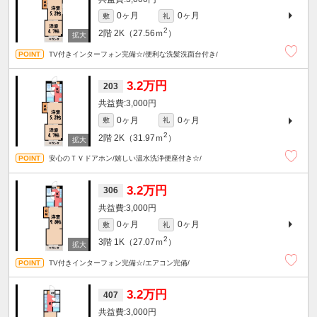
0ヶ月
0ヶ月
敷
礼
2
2階
2K（27.56ｍ
）
TV付きインターフォン完備☆/便利な洗髪洗面台付き/
3.2万円
203
3,000円
0ヶ月
0ヶ月
敷
礼
2
2階
2K（31.97ｍ
）
安心のＴＶドアホン/嬉しい温水洗浄便座付き☆/
3.2万円
306
3,000円
0ヶ月
0ヶ月
敷
礼
2
3階
1K（27.07ｍ
）
TV付きインターフォン完備☆/エアコン完備/
3.2万円
407
3,000円