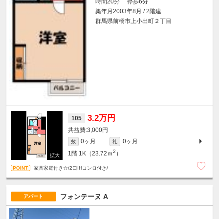
時間20分 停歩6分
築年月2003年8月 / 2階建
群馬県前橋市上小出町２丁目
3.2万円
105
3,000円
0ヶ月
0ヶ月
敷
礼
2
1階
1K（23.72ｍ
）
家具家電付き☆/2口IHコンロ付き/
フォンテーヌ A
アパート