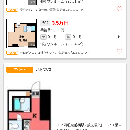
2
4階
ワンルーム（23.81ｍ
）
安心のTVインターホン完備/単身者におススメです/
3.5万円
502
3,000円
0ヶ月
0ヶ月
敷
礼
2
5階
ワンルーム（23.34ｍ
）
一口ガスコンロ付きキッチン/単身者の方におススメ/
ハピネス
アパート
ＪＲ両毛線
前橋駅
/ 競技場入口 バス乗車