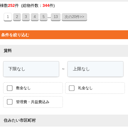
棟数
252
件 (総物件数：
344
件)
...
1
2
3
4
5
13
次の20件>>
条件を絞り込む
賃料
～
敷金なし
礼金なし
管理費・共益費込み
住みたい市区町村