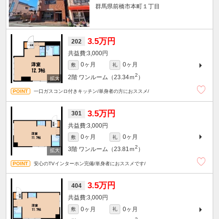
群馬県前橋市本町１丁目
3.5万円
202
3,000円
0ヶ月
0ヶ月
敷
礼
2
2階
ワンルーム（23.34ｍ
）
一口ガスコンロ付きキッチン/単身者の方におススメ/
3.5万円
301
3,000円
0ヶ月
0ヶ月
敷
礼
2
3階
ワンルーム（23.81ｍ
）
安心のTVインターホン完備/単身者におススメです/
3.5万円
404
3,000円
0ヶ月
0ヶ月
敷
礼