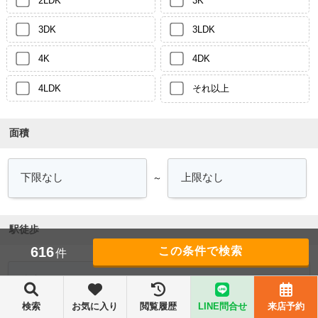
2LDK
3K
3DK
3LDK
4K
4DK
4LDK
それ以上
面積
～
駅徒歩
616
件
検索
お気に入り
閲覧履歴
LINE問合せ
来店予約