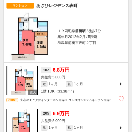
あさひレジデンス表町
マンション
ＪＲ両毛線
前橋駅
/ 徒歩7分
築年月2012年2月 / 5階建
群馬県前橋市表町２丁目
6.8万円
102
5,000円
1ヶ月
1ヶ月
敷
礼
2
1階
1DK（33.38ｍ
）
安心のモニタ付インターホン完備/IHコンロ付システムキッチン完備/
6.9万円
205
5,000円
1ヶ月
1ヶ月
敷
礼