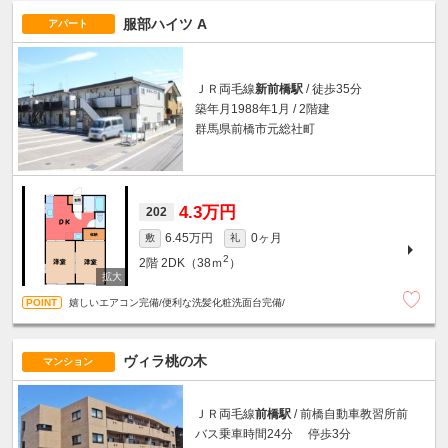
服部ハイツ A
アパート
ＪＲ両毛線
新前橋駅
/ 徒歩35分
築年月1988年1月 / 2階建
群馬県前橋市元総社町
4.3万円
202
6.45万円
0ヶ月
敷
礼
2
2階
2DK（38ｍ
）
嬉しいエアコン完備/便利な洗髪化粧洗面台完備/
ヴィラ桃の木
マンション
ＪＲ両毛線
前橋駅
/ 前橋自動車教習所前
バス乗車時間24分 停歩3分