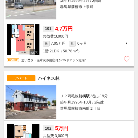
築年月1999年2月 / 2階建
群馬県前橋市上泉町
4.7万円
101
3,000円
7.05万円
0ヶ月
敷
礼
2
1階
2LDK（50.78ｍ
）
追い焚き・温水洗浄便座付き/TVドアホン完備/
ハイネス林
アパート
ＪＲ両毛線
前橋駅
/ 徒歩19分
築年月1996年10月 / 2階建
群馬県前橋市南町２丁目
5万円
102
3,000円