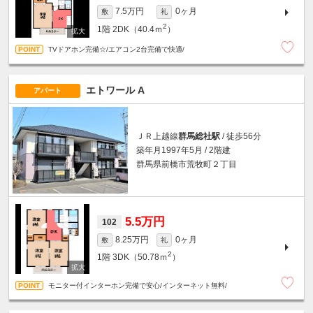
7.5万円
0ヶ月
敷
礼
2
1階
2DK（40.4ｍ
）
TVドアホン完備☆/エアコン2台完備で快適/
エトワール A
アパート
ＪＲ上越線
群馬総社駅
/ 徒歩56分
築年月1997年5月 / 2階建
群馬県前橋市荒牧町２丁目
5.5万円
102
8.25万円
0ヶ月
敷
礼
2
1階
3DK（50.78ｍ
）
モニター付インターホン完備で安心/インターネット無料/