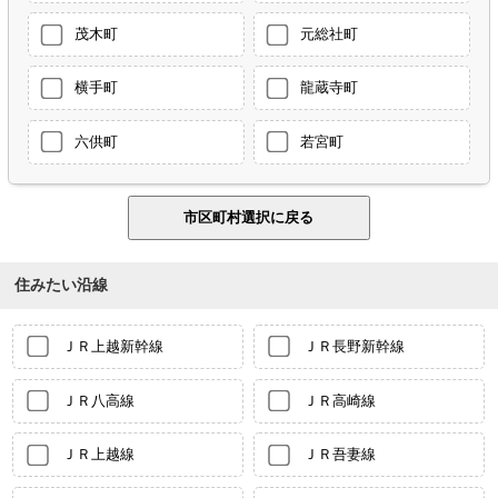
茂木町
元総社町
横手町
龍蔵寺町
六供町
若宮町
住みたい沿線
ＪＲ上越新幹線
ＪＲ長野新幹線
ＪＲ八高線
ＪＲ高崎線
ＪＲ上越線
ＪＲ吾妻線