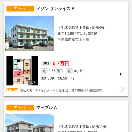
メゾン サンライズ A
アパート
上毛電気鉄道
上泉駅
/ 徒歩4分
築年月1997年1月 / 3階建
群馬県前橋市上泉町
5.7万円
303
8.55万円
0ヶ月
敷
礼
2
3階
3DK（58.59ｍ
）
安心のモニタ付インターホン完備/追い焚き機能付き浴室完備/
マーブル A
アパート
上毛電気鉄道
上泉駅
/ 徒歩11分