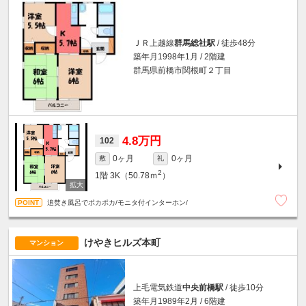
ＪＲ上越線
群馬総社駅
/ 徒歩48分
築年月1998年1月 / 2階建
群馬県前橋市関根町２丁目
4.8万円
102
0ヶ月
0ヶ月
敷
礼
2
1階
3K（50.78ｍ
）
追焚き風呂でポカポカ/モニタ付インターホン/
けやきヒルズ本町
マンション
上毛電気鉄道
中央前橋駅
/ 徒歩10分
築年月1989年2月 / 6階建