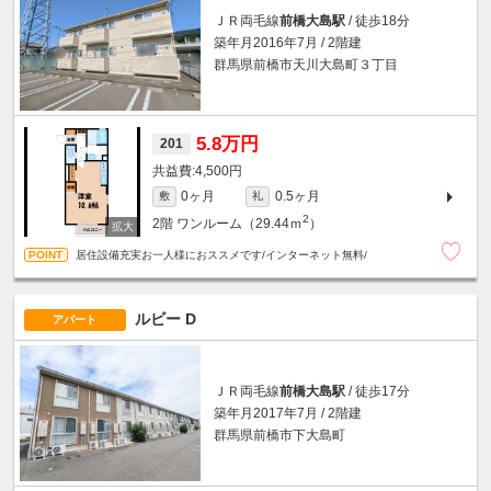
ＪＲ両毛線
前橋大島駅
/ 徒歩18分
築年月2016年7月 / 2階建
群馬県前橋市天川大島町３丁目
5.8万円
201
4,500円
0ヶ月
0.5ヶ月
敷
礼
2
2階
ワンルーム（29.44ｍ
）
居住設備充実お一人様におススメです/インターネット無料/
ルビー D
アパート
ＪＲ両毛線
前橋大島駅
/ 徒歩17分
築年月2017年7月 / 2階建
群馬県前橋市下大島町