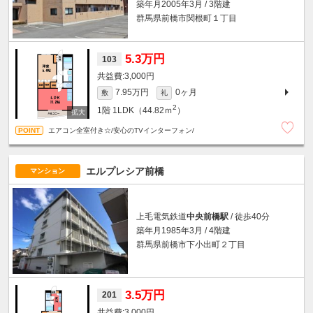
築年月2005年3月 / 3階建
群馬県前橋市関根町１丁目
5.3万円
103
3,000円
7.95万円
0ヶ月
敷
礼
2
1階
1LDK（44.82ｍ
）
エアコン全室付き☆/安心のTVインターフォン/
エルプレシア前橋
マンション
上毛電気鉄道
中央前橋駅
/ 徒歩40分
築年月1985年3月 / 4階建
群馬県前橋市下小出町２丁目
3.5万円
201
3,000円