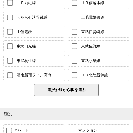
ＪＲ両毛線
ＪＲ信越本線
わたらせ渓谷鐵道
上毛電気鉄道
上信電鉄
東武伊勢崎線
東武日光線
東武佐野線
東武桐生線
東武小泉線
湘南新宿ライン高海
ＪＲ北陸新幹線
種別
アパート
マンション