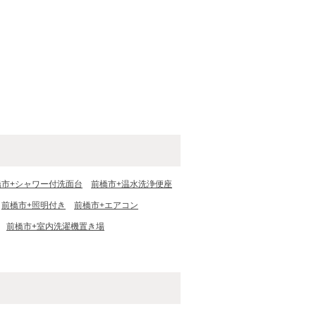
橋市+シャワー付洗面台
前橋市+温水洗浄便座
前橋市+照明付き
前橋市+エアコン
前橋市+室内洗濯機置き場