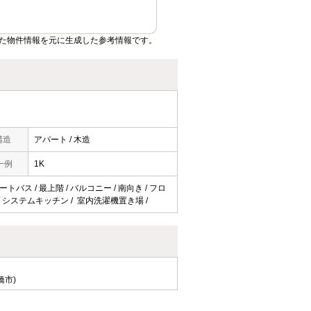
た物件情報を元に生成した参考情報です。
構造
アパート / 木造
一例
1K
トバス / 最上階 / バルコニー / 南向き / フロ
S / システムキッチン / 室内洗濯機置き場 /
橋市)