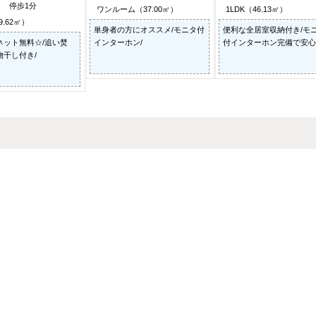
分 停歩1分
ワンルーム（37.00㎡）
1LDK（46.13㎡）
9.62㎡）
単身者の方にオススメ/モニタ付
便利な全居室収納付き/モ
ネット無料☆/追い焚
インターホン/
付インターホン完備で安心
物干し付き/