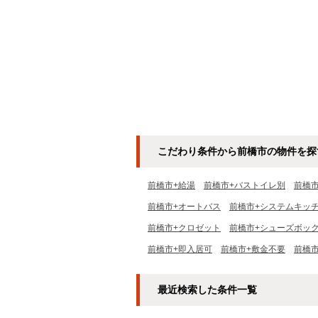
こだわり条件から前橋市の物件を探
前橋市+給湯
前橋市+バストイレ別
前橋
前橋市+オートバス
前橋市+システムキッ
前橋市+クロゼット
前橋市+シューズボッ
前橋市+即入居可
前橋市+敷金不要
前橋
最近検索した条件一覧