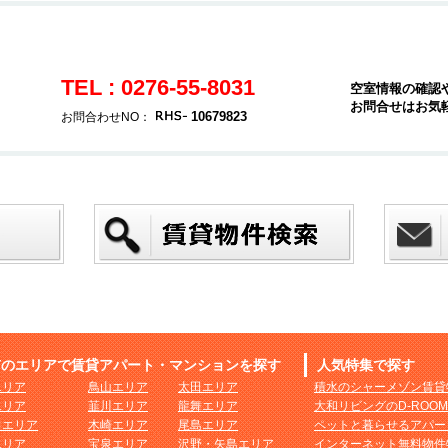
TEL : 0276-55-8031
空室情報の確認
お問合せはお気
10679823
お問合わせNO：
市のエリアで賃貸アパート・マンションを探す
人気特集で探す
エリア
鳥山エリア
太田エリア
積水のシャーメゾン賃貸
エリア
韮川エリア
龍舞エリア
大和リビングのD-ROO
田エリア
木崎エリア
尾島エリア
ペットと暮らせるアパー
エリア
宝泉エリア
沢野・矢島エリア
インターネット無料物件