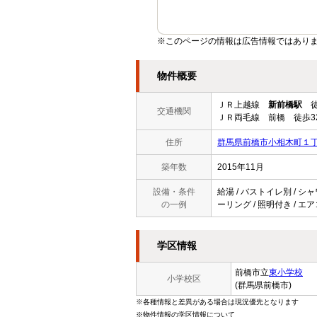
※このページの情報は広告情報ではあり
物件概要
ＪＲ上越線
新前橋駅
徒
交通機関
ＪＲ両毛線 前橋 徒歩3
住所
群馬県前橋市小相木町１
築年数
2015年11月
設備・条件
給湯 / バストイレ別 / シャ
の一例
ーリング / 照明付き / エア
学区情報
前橋市立
東小学校
小学校区
(群馬県前橋市)
※各種情報と差異がある場合は現況優先となります
※物件情報の学区情報について