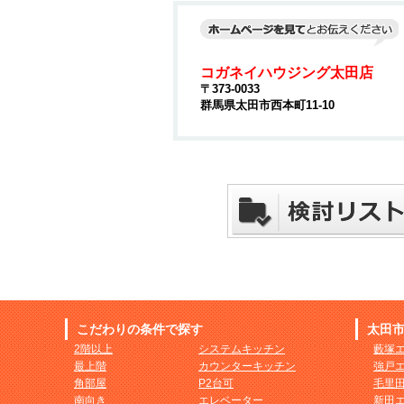
コガネイハウジング太田店
〒373-0033
群馬県太田市西本町11-10
こだわりの条件で探す
太田
2階以上
システムキッチン
藪塚
最上階
カウンターキッチン
強戸
角部屋
P2台可
毛里
南向き
エレベーター
新田