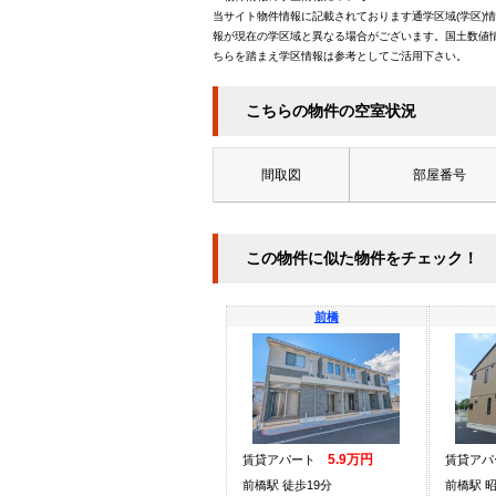
当サイト物件情報に記載されております通学区域(学区)
報が現在の学区域と異なる場合がございます。国土数値情
ちらを踏まえ学区情報は参考としてご活用下さい。
こちらの物件の空室状況
間取図
部屋番号
この物件に似た物件をチェック！
前橋
5.9万円
賃貸アパート
賃貸ア
前橋駅 徒歩19分
前橋駅 