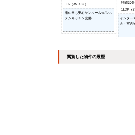
時間20
1K（35.00㎡）
1LDK（2
雨の日も安心サンルーム☆/シス
テムキッチン完備/
インター
き・室内
閲覧した物件の履歴