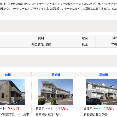
情報は、国土数値情報ダウンロードサービスが提供する小学校区データ【2021年度】及び中学校区デ
報ダウンロードサービスのWEBサイト上で記述通り、データは必ずしも正確とは言えません。また
賃料
敷金
間
共益費/管理費
礼金
専
前橋
新前橋
新前橋
5.7万円
4.85万円
4.2万円
パート
賃貸アパート
賃貸アパート
昭和町三丁目 バス乗車
新前橋駅 徒歩43分
新前橋駅 徒歩30分