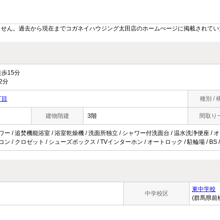
ません。過去から現在までコガネイハウジング太田店のホームぺージに掲載されてい
歩15分
2分
丁目
種別 / 
建物階建
3階
間取り
ワー / 追焚機能浴室 / 浴室乾燥機 / 洗面所独立 / シャワー付洗面台 / 温水洗浄便座 / オー
コン / クロゼット / シューズボックス / TVインターホン / オートロック / 駐輪場 / B
東中学校
中学校区
(群馬県前