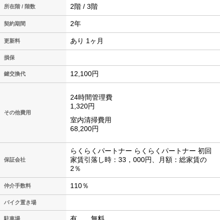
2階 / 3階
所在階 / 階数
2年
契約期間
あり 1ヶ月
更新料
損保
12,100円
鍵交換代
24時間管理費
1,320円
その他費用
室内清掃費用
68,200円
らくらくパートナー らくらくパートナー 初回
家賃引落し時：33，000円、月額：総家賃の
保証会社
2％
110％
仲介手数料
バイク置き場
有 無料
駐車場