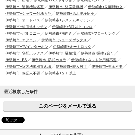
伊勢崎市+給湯
伊勢崎市+バストイレ別
伊勢崎市+シャワー
伊勢崎市+追焚機能浴室
伊勢崎市+浴室乾燥機
伊勢崎市+洗面所独立
伊勢崎市+シャワー付洗面台
伊勢崎市+温水洗浄便座
伊勢崎市+オートバス
伊勢崎市+システムキッチン
伊勢崎市+対面式キッチン
伊勢崎市+3口以上コンロ
伊勢崎市+バルコニー
伊勢崎市+南向き
伊勢崎市+フローリング
伊勢崎市+エアコン
伊勢崎市+シューズボックス
伊勢崎市+TVインターホン
伊勢崎市+オートロック
伊勢崎市+宅配ボックス
伊勢崎市+駐輪場
伊勢崎市+駐車2台可
伊勢崎市+BS
伊勢崎市+防犯カメラ
伊勢崎市+ネット使用料不要
伊勢崎市+室内洗濯機置き場
伊勢崎市+即入居可
伊勢崎市+敷金不要
伊勢崎市+保証人不要
伊勢崎市+２Ｆ以上
最近検索した条件
このページをメールで送る