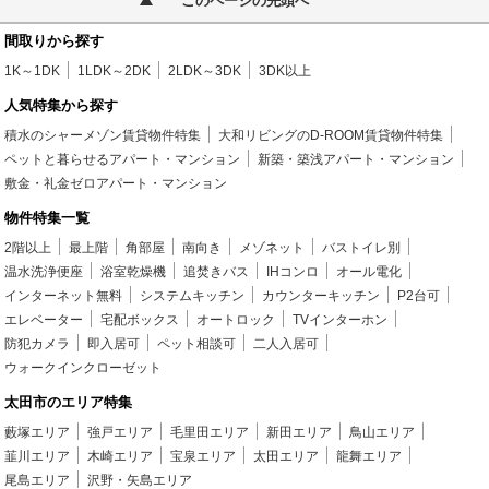
このページの先頭へ
間取りから探す
1K～1DK
1LDK～2DK
2LDK～3DK
3DK以上
人気特集から探す
積水のシャーメゾン賃貸物件特集
大和リビングのD-ROOM賃貸物件特集
ペットと暮らせるアパート・マンション
新築・築浅アパート・マンション
敷金・礼金ゼロアパート・マンション
物件特集一覧
2階以上
最上階
角部屋
南向き
メゾネット
バストイレ別
温水洗浄便座
浴室乾燥機
追焚きバス
IHコンロ
オール電化
インターネット無料
システムキッチン
カウンターキッチン
P2台可
エレベーター
宅配ボックス
オートロック
TVインターホン
防犯カメラ
即入居可
ペット相談可
二人入居可
ウォークインクローゼット
太田市のエリア特集
藪塚エリア
強戸エリア
毛里田エリア
新田エリア
鳥山エリア
韮川エリア
木崎エリア
宝泉エリア
太田エリア
龍舞エリア
尾島エリア
沢野・矢島エリア