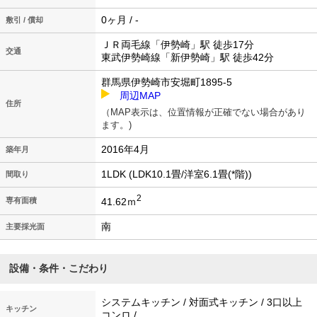
0ヶ月 / -
敷引 / 償却
ＪＲ両毛線「伊勢崎」駅 徒歩17分
交通
東武伊勢崎線「新伊勢崎」駅 徒歩42分
群馬県伊勢崎市安堀町1895-5
周辺MAP
住所
（MAP表示は、位置情報が正確でない場合があり
ます。)
2016年4月
築年月
1LDK (LDK10.1畳/洋室6.1畳(*階))
間取り
2
41.62ｍ
専有面積
南
主要採光面
設備・条件・こだわり
システムキッチン / 対面式キッチン / 3口以上
キッチン
コンロ /