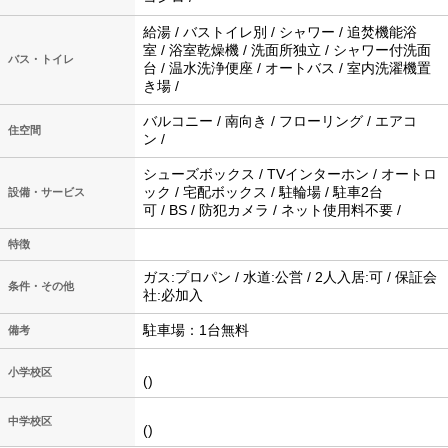
給湯 / バストイレ別 / シャワー / 追焚機能浴
室 / 浴室乾燥機 / 洗面所独立 / シャワー付洗面
バス・トイレ
台 / 温水洗浄便座 / オートバス / 室内洗濯機置
き場 /
バルコニー / 南向き / フローリング / エアコ
住空間
ン /
シューズボックス / TVインターホン / オートロ
ック / 宅配ボックス / 駐輪場 / 駐車2台
設備・サービス
可 / BS / 防犯カメラ / ネット使用料不要 /
特徴
ガス:プロパン / 水道:公営 / 2人入居:可 / 保証会
条件・その他
社:必加入
駐車場：1台無料
備考
小学校区
()
中学校区
()