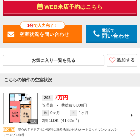
WEB来店予約はこちら
1分
で入力完了！
電話で
問い合わせ
お気に入り一覧を見る
こちらの物件の空室状況
7万円
203
-
6,000円
0ヶ月
1ヶ月
敷
礼
2
2階
1LDK（41.62ｍ
）
安心のＴＶドアホン/便利な洗髪洗面台付き/オートロックマンション/シ
ャーメゾン物件