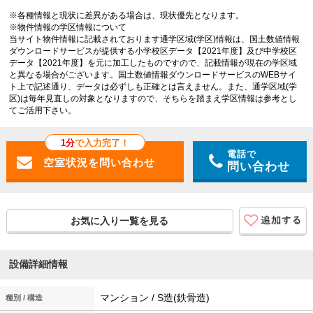
※各種情報と現状に差異がある場合は、現状優先となります。
※物件情報の学区情報について
当サイト物件情報に記載されております通学区域(学区)情報は、国土数値情報
ダウンロードサービスが提供する小学校区データ【2021年度】及び中学校区
データ【2021年度】を元に加工したものですので、記載情報が現在の学区域
と異なる場合がございます。国土数値情報ダウンロードサービスのWEBサイ
ト上で記述通り、データは必ずしも正確とは言えません。また、通学区域(学
区)は毎年見直しの対象となりますので、そちらを踏まえ学区情報は参考とし
てご活用下さい。
1分
で入力完了！
電話で
問い合わせ
お気に入り一覧を見る
設備詳細情報
マンション / S造(鉄骨造)
種別 / 構造