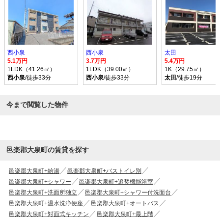
西小泉
西小泉
太田
5.1万円
3.7万円
5.4万円
1LDK（41.26㎡）
1LDK（39.00㎡）
1K（29.75㎡）
西小泉
/徒歩33分
西小泉
/徒歩33分
太田
/徒歩19分
今まで閲覧した物件
邑楽郡大泉町の賃貸を探す
邑楽郡大泉町+給湯
邑楽郡大泉町+バストイレ別
邑楽郡大泉町+シャワー
邑楽郡大泉町+追焚機能浴室
邑楽郡大泉町+洗面所独立
邑楽郡大泉町+シャワー付洗面台
邑楽郡大泉町+温水洗浄便座
邑楽郡大泉町+オートバス
邑楽郡大泉町+対面式キッチン
邑楽郡大泉町+最上階