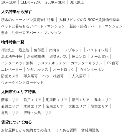
1K～1DK
1LDK～2DK
2LDK～3DK
3DK以上
人気特集から探す
積水のシャーメゾン賃貸物件特集
大和リビングのD-ROOM賃貸物件特集
ペットと暮らせるアパート・マンション
新築・築浅アパート・マンション
敷金・礼金ゼロアパート・マンション
物件特集一覧
2階以上
最上階
角部屋
南向き
メゾネット
バストイレ別
温水洗浄便座
浴室乾燥機
追焚きバス
IHコンロ
オール電化
インターネット無料
システムキッチン
カウンターキッチン
P2台可
エレベーター
宅配ボックス
オートロック
TVインターホン
防犯カメラ
即入居可
ペット相談可
二人入居可
ウォークインクローゼット
太田市のエリア特集
藪塚エリア
強戸エリア
毛里田エリア
新田エリア
鳥山エリア
韮川エリア
木崎エリア
宝泉エリア
太田エリア
龍舞エリア
尾島エリア
沢野・矢島エリア
賃貸について知る
お部屋探しから契約までの流れ
よくある質問
賃貸用語集