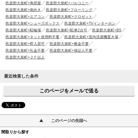
邑楽郡大泉町+角部屋
邑楽郡大泉町+バルコニー
邑楽郡大泉町+南向き
邑楽郡大泉町+フローリング
邑楽郡大泉町+エアコン
邑楽郡大泉町+クロゼット
邑楽郡大泉町+シューズボックス
邑楽郡大泉町+TVインターホン
邑楽郡大泉町+駐輪場
邑楽郡大泉町+駐車2台可
邑楽郡大泉町+BS
邑楽郡大泉町+ネット使用料不要
邑楽郡大泉町+室内洗濯機置き場
邑楽郡大泉町+即入居可
邑楽郡大泉町+敷金不要
邑楽郡大泉町+礼金不要
邑楽郡大泉町+保証人不要
邑楽郡大泉町+２Ｆ以上
最近検索した条件
このページをメールで送る
このページの先頭へ
間取りから探す