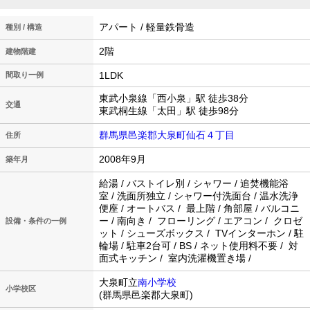
アパート / 軽量鉄骨造
種別 / 構造
2階
建物階建
1LDK
間取り一例
東武小泉線「西小泉」駅 徒歩38分
交通
東武桐生線「太田」駅 徒歩98分
群馬県邑楽郡大泉町仙石４丁目
住所
2008年9月
築年月
給湯 / バストイレ別 / シャワー / 追焚機能浴
室 / 洗面所独立 / シャワー付洗面台 / 温水洗浄
便座 / オートバス / 最上階 / 角部屋 / バルコニ
ー / 南向き / フローリング / エアコン / クロゼ
設備・条件の一例
ット / シューズボックス / TVインターホン / 駐
輪場 / 駐車2台可 / BS / ネット使用料不要 / 対
面式キッチン / 室内洗濯機置き場 /
大泉町立
南小学校
小学校区
(群馬県邑楽郡大泉町)