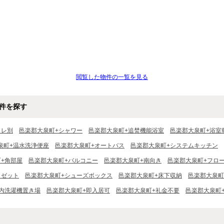
閲覧した物件の一覧を見る
件を探す
イレ別
邑楽郡大泉町+シャワー
邑楽郡大泉町+追焚機能浴室
邑楽郡大泉町+浴室
泉町+温水洗浄便座
邑楽郡大泉町+オートバス
邑楽郡大泉町+システムキッチン
+角部屋
邑楽郡大泉町+バルコニー
邑楽郡大泉町+南向き
邑楽郡大泉町+フロ
ロゼット
邑楽郡大泉町+シューズボックス
邑楽郡大泉町+床下収納
邑楽郡大泉町
内洗濯機置き場
邑楽郡大泉町+即入居可
邑楽郡大泉町+礼金不要
邑楽郡大泉町