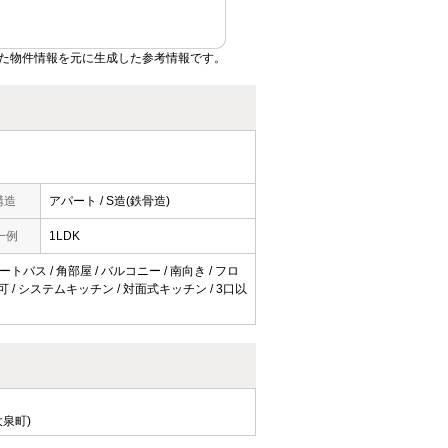
た物件情報を元に生成した参考情報です。
構造
アパート / S造(鉄骨造)
一例
1LDK
トバス / 角部屋 / バルコニー / 南向き / フロ
台可 / システムキッチン / 対面式キッチン / 3口以
泉町)