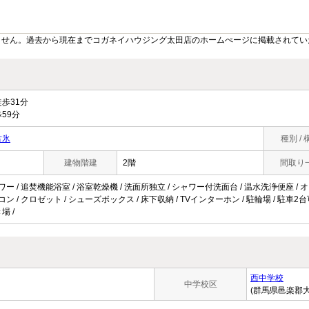
ません。過去から現在までコガネイハウジング太田店のホームぺージに掲載されてい
歩31分
59分
古氷
種別 / 
建物階建
2階
間取り
ワー / 追焚機能浴室 / 浴室乾燥機 / 洗面所独立 / シャワー付洗面台 / 温水洗浄便座 / オー
コン / クロゼット / シューズボックス / 床下収納 / TVインターホン / 駐輪場 / 駐車2
場 /
西中学校
中学校区
(群馬県邑楽郡大