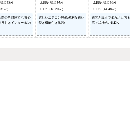
徒歩12分
太田駅 徒歩14分
太田駅 徒歩16分
.31㎡）
1LDK（40.20㎡）
1LDK（44.48㎡）
上階の角部屋です/安心
嬉しいエアコン完備/便利な追い
追焚き風呂でポカポカ/リ
メラ付きインターホン/
焚き機能付き風呂/
広々12.6帖の1LDK/