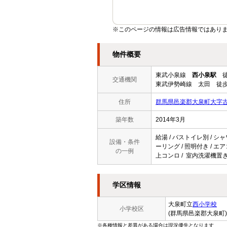
※このページの情報は広告情報ではあり
物件概要
東武小泉線
西小泉駅
徒
交通機関
東武伊勢崎線 太田 徒歩
住所
群馬県邑楽郡大泉町大字
築年数
2014年3月
給湯 / バストイレ別 / シャ
設備・条件
ーリング / 照明付き / エア
の一例
上コンロ / 室内洗濯機置き
学区情報
大泉町立
西小学校
小学校区
(群馬県邑楽郡大泉町)
※各種情報と差異がある場合は現況優先となります