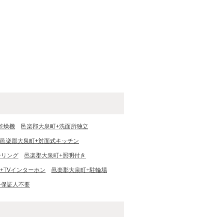
乾燥機
邑楽郡大泉町+洗面所独立
邑楽郡大泉町+対面式キッチン
ーリング
邑楽郡大泉町+照明付き
+TVインターホン
邑楽郡大泉町+駐輪場
+保証人不要