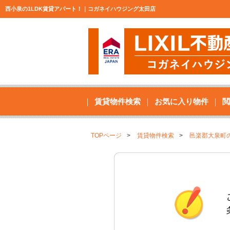
西小泉の1LDK賃貸アパート！｜コガネイハウジング太田店
賃貸物件検索
お気に入り物件
閲
TOPページ
賃貸物件検索
邑楽郡大泉町