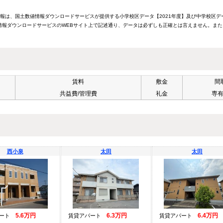
情報は、国土数値情報ダウンロードサービスが提供する小学校区データ【2021年度】及び中学校区デ
報ダウンロードサービスのWEBサイト上で記述通り、データは必ずしも正確とは言えません。また
賃料
敷金
間
共益費/管理費
礼金
専
西小泉
太田
太田
5.6万円
6.3万円
6.4万円
パート
賃貸アパート
賃貸アパート