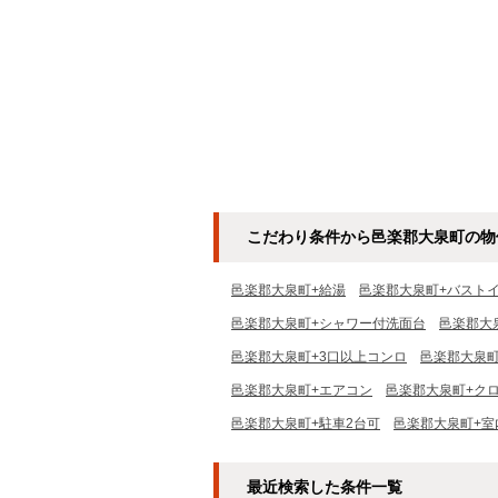
こだわり条件から邑楽郡大泉町の物
邑楽郡大泉町+給湯
邑楽郡大泉町+バスト
邑楽郡大泉町+シャワー付洗面台
邑楽郡大
邑楽郡大泉町+3口以上コンロ
邑楽郡大泉町
邑楽郡大泉町+エアコン
邑楽郡大泉町+ク
邑楽郡大泉町+駐車2台可
邑楽郡大泉町+室
最近検索した条件一覧