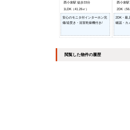
西小泉駅 徒歩33分
西小泉駅 
1LDK（41.26㎡）
2DK（56
安心のモニタ付インターホン完
2DK・最
備/追焚き・浴室乾燥機付き/
確認・カ
閲覧した物件の履歴