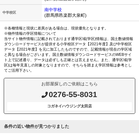
南中学校
中学校区
(群馬県邑楽郡大泉町)
※各種情報と現状に差異がある場合は、現状優先となります。
※物件情報の学区情報について
当サイト物件情報に記載されております通学区域(学区)情報は、国土数値情報
ダウンロードサービスが提供する小学校区データ【2021年度】及び中学校区
データ【2021年度】を元に加工したものですので、記載情報が現在の学区域
と異なる場合がございます。国土数値情報ダウンロードサービスのWEBサイ
ト上で記述通り、データは必ずしも正確とは言えません。また、通学区域(学
区)は毎年見直しの対象となりますので、そちらを踏まえ学区情報は参考とし
てご活用下さい。
お部屋探しのご依頼はこちら
0276-55-8031
コガネイハウジング太田店
条件の近い物件が見つかりました