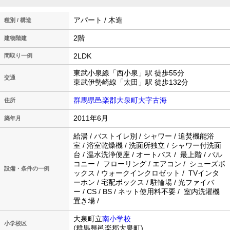
アパート / 木造
種別 / 構造
2階
建物階建
2LDK
間取り一例
東武小泉線「西小泉」駅 徒歩55分
交通
東武伊勢崎線「太田」駅 徒歩132分
群馬県邑楽郡大泉町大字古海
住所
2011年6月
築年月
給湯 / バストイレ別 / シャワー / 追焚機能浴
室 / 浴室乾燥機 / 洗面所独立 / シャワー付洗面
台 / 温水洗浄便座 / オートバス / 最上階 / バル
コニー / フローリング / エアコン / シューズボ
設備・条件の一例
ックス / ウォークインクロゼット / TVインタ
ーホン / 宅配ボックス / 駐輪場 / 光ファイバ
ー / CS / BS / ネット使用料不要 / 室内洗濯機
置き場 /
大泉町立
南小学校
小学校区
(群馬県邑楽郡大泉町)