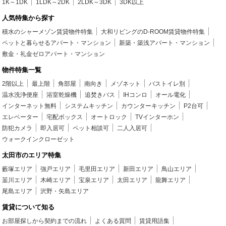
1K～1DK
1LDK～2DK
2LDK～3DK
3DK以上
人気特集から探す
積水のシャーメゾン賃貸物件特集
大和リビングのD-ROOM賃貸物件特集
ペットと暮らせるアパート・マンション
新築・築浅アパート・マンション
敷金・礼金ゼロアパート・マンション
物件特集一覧
2階以上
最上階
角部屋
南向き
メゾネット
バストイレ別
温水洗浄便座
浴室乾燥機
追焚きバス
IHコンロ
オール電化
インターネット無料
システムキッチン
カウンターキッチン
P2台可
エレベーター
宅配ボックス
オートロック
TVインターホン
防犯カメラ
即入居可
ペット相談可
二人入居可
ウォークインクローゼット
太田市のエリア特集
藪塚エリア
強戸エリア
毛里田エリア
新田エリア
鳥山エリア
韮川エリア
木崎エリア
宝泉エリア
太田エリア
龍舞エリア
尾島エリア
沢野・矢島エリア
賃貸について知る
お部屋探しから契約までの流れ
よくある質問
賃貸用語集