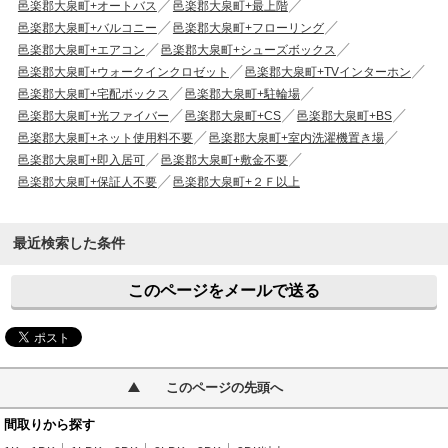
邑楽郡大泉町+オートバス
邑楽郡大泉町+最上階
邑楽郡大泉町+バルコニー
邑楽郡大泉町+フローリング
邑楽郡大泉町+エアコン
邑楽郡大泉町+シューズボックス
邑楽郡大泉町+ウォークインクロゼット
邑楽郡大泉町+TVインターホン
邑楽郡大泉町+宅配ボックス
邑楽郡大泉町+駐輪場
邑楽郡大泉町+光ファイバー
邑楽郡大泉町+CS
邑楽郡大泉町+BS
邑楽郡大泉町+ネット使用料不要
邑楽郡大泉町+室内洗濯機置き場
邑楽郡大泉町+即入居可
邑楽郡大泉町+敷金不要
邑楽郡大泉町+保証人不要
邑楽郡大泉町+２Ｆ以上
最近検索した条件
このページをメールで送る
このページの先頭へ
間取りから探す