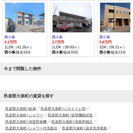
西小泉
西小泉
西小泉
5.1万円
3.7万円
5.6万円
1LDK（41.26㎡）
1LDK（39.00㎡）
2DK（56.31㎡）
西小泉
/徒歩33分
西小泉
/徒歩33分
西小泉
/徒歩12分
今まで閲覧した物件
邑楽郡大泉町の賃貸を探す
邑楽郡大泉町+給湯
邑楽郡大泉町+バストイレ別
邑楽郡大泉町+シャワー
邑楽郡大泉町+追焚機能浴室
邑楽郡大泉町+浴室乾燥機
邑楽郡大泉町+洗面所独立
邑楽郡大泉町+シャワー付洗面台
邑楽郡大泉町+温水洗浄便座