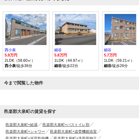
西小泉
細谷
細谷
5.9万円
5.8万円
5.7万円
2LDK（58.60㎡）
1LDK（44.97㎡）
1LDK（59.21㎡）
西小泉
/徒歩36分
細谷
/徒歩22分
細谷
/徒歩26分
今まで閲覧した物件
邑楽郡大泉町の賃貸を探す
邑楽郡大泉町+給湯
邑楽郡大泉町+バストイレ別
邑楽郡大泉町+シャワー
邑楽郡大泉町+追焚機能浴室
邑楽郡大泉町+浴室乾燥機
邑楽郡大泉町+洗面所独立