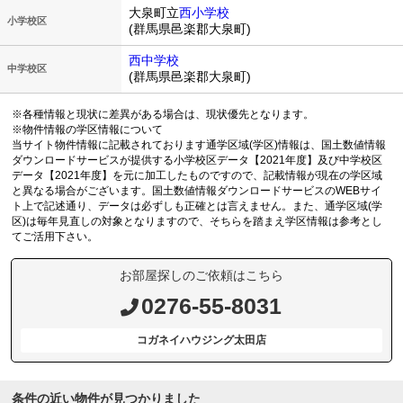
大泉町立
西小学校
小学校区
(群馬県邑楽郡大泉町)
西中学校
中学校区
(群馬県邑楽郡大泉町)
※各種情報と現状に差異がある場合は、現状優先となります。
※物件情報の学区情報について
当サイト物件情報に記載されております通学区域(学区)情報は、国土数値情報
ダウンロードサービスが提供する小学校区データ【2021年度】及び中学校区
データ【2021年度】を元に加工したものですので、記載情報が現在の学区域
と異なる場合がございます。国土数値情報ダウンロードサービスのWEBサイ
ト上で記述通り、データは必ずしも正確とは言えません。また、通学区域(学
区)は毎年見直しの対象となりますので、そちらを踏まえ学区情報は参考とし
てご活用下さい。
お部屋探しのご依頼はこちら
0276-55-8031
コガネイハウジング太田店
条件の近い物件が見つかりました