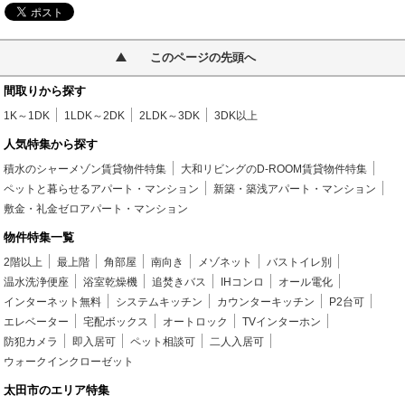
このページの先頭へ
間取りから探す
1K～1DK
1LDK～2DK
2LDK～3DK
3DK以上
人気特集から探す
積水のシャーメゾン賃貸物件特集
大和リビングのD-ROOM賃貸物件特集
ペットと暮らせるアパート・マンション
新築・築浅アパート・マンション
敷金・礼金ゼロアパート・マンション
物件特集一覧
2階以上
最上階
角部屋
南向き
メゾネット
バストイレ別
温水洗浄便座
浴室乾燥機
追焚きバス
IHコンロ
オール電化
インターネット無料
システムキッチン
カウンターキッチン
P2台可
エレベーター
宅配ボックス
オートロック
TVインターホン
防犯カメラ
即入居可
ペット相談可
二人入居可
ウォークインクローゼット
太田市のエリア特集