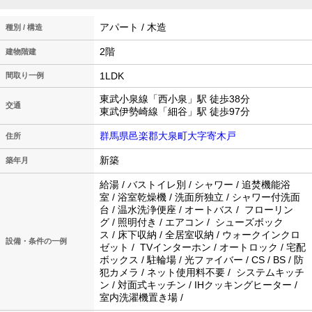
アパート / 木造
種別 / 構造
2階
建物階建
1LDK
間取り一例
東武小泉線「西小泉」駅 徒歩38分
交通
東武伊勢崎線「細谷」駅 徒歩97分
群馬県邑楽郡大泉町大字寄木戸
住所
新築
築年月
給湯 / バストイレ別 / シャワー / 追焚機能浴
室 / 浴室乾燥機 / 洗面所独立 / シャワー付洗面
台 / 温水洗浄便座 / オートバス / フローリン
グ / 照明付き / エアコン / シューズボック
ス / 床下収納 / 全居室収納 / ウォークインクロ
設備・条件の一例
ゼット / TVインターホン / オートロック / 宅配
ボックス / 駐輪場 / 光ファイバー / CS / BS / 防
犯カメラ / ネット使用料不要 / システムキッチ
ン / 対面式キッチン / IHクッキングヒーター /
室内洗濯機置き場 /