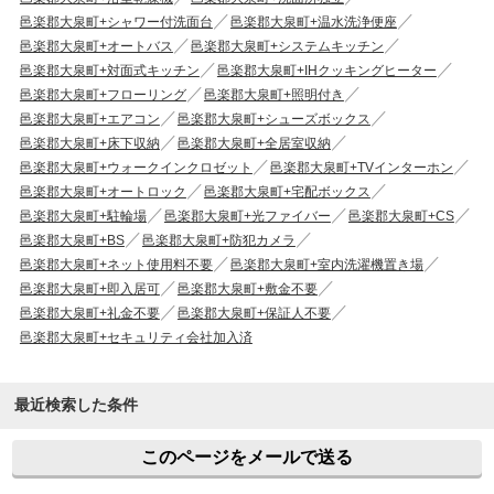
邑楽郡大泉町+シャワー付洗面台
邑楽郡大泉町+温水洗浄便座
邑楽郡大泉町+オートバス
邑楽郡大泉町+システムキッチン
邑楽郡大泉町+対面式キッチン
邑楽郡大泉町+IHクッキングヒーター
邑楽郡大泉町+フローリング
邑楽郡大泉町+照明付き
邑楽郡大泉町+エアコン
邑楽郡大泉町+シューズボックス
邑楽郡大泉町+床下収納
邑楽郡大泉町+全居室収納
邑楽郡大泉町+ウォークインクロゼット
邑楽郡大泉町+TVインターホン
邑楽郡大泉町+オートロック
邑楽郡大泉町+宅配ボックス
邑楽郡大泉町+駐輪場
邑楽郡大泉町+光ファイバー
邑楽郡大泉町+CS
邑楽郡大泉町+BS
邑楽郡大泉町+防犯カメラ
邑楽郡大泉町+ネット使用料不要
邑楽郡大泉町+室内洗濯機置き場
邑楽郡大泉町+即入居可
邑楽郡大泉町+敷金不要
邑楽郡大泉町+礼金不要
邑楽郡大泉町+保証人不要
邑楽郡大泉町+セキュリティ会社加入済
最近検索した条件
このページをメールで送る