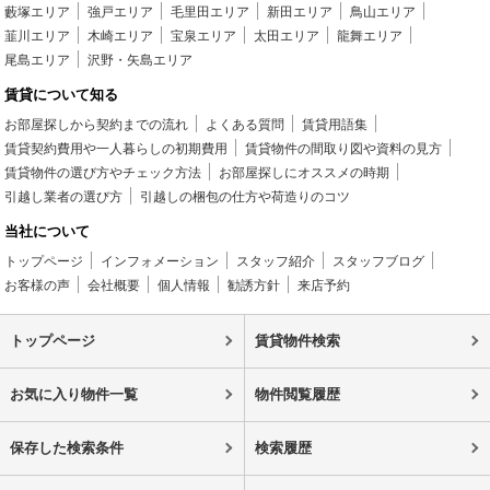
藪塚エリア
強戸エリア
毛里田エリア
新田エリア
鳥山エリア
韮川エリア
木崎エリア
宝泉エリア
太田エリア
龍舞エリア
尾島エリア
沢野・矢島エリア
賃貸について知る
お部屋探しから契約までの流れ
よくある質問
賃貸用語集
賃貸契約費用や一人暮らしの初期費用
賃貸物件の間取り図や資料の見方
賃貸物件の選び方やチェック方法
お部屋探しにオススメの時期
引越し業者の選び方
引越しの梱包の仕方や荷造りのコツ
当社について
トップページ
インフォメーション
スタッフ紹介
スタッフブログ
お客様の声
会社概要
個人情報
勧誘方針
来店予約
トップページ
賃貸物件検索
お気に入り物件一覧
物件閲覧履歴
保存した検索条件
検索履歴