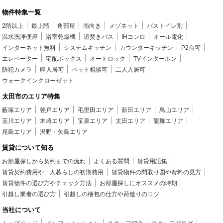
物件特集一覧
2階以上
最上階
角部屋
南向き
メゾネット
バストイレ別
温水洗浄便座
浴室乾燥機
追焚きバス
IHコンロ
オール電化
インターネット無料
システムキッチン
カウンターキッチン
P2台可
エレベーター
宅配ボックス
オートロック
TVインターホン
防犯カメラ
即入居可
ペット相談可
二人入居可
ウォークインクローゼット
太田市のエリア特集
藪塚エリア
強戸エリア
毛里田エリア
新田エリア
鳥山エリア
韮川エリア
木崎エリア
宝泉エリア
太田エリア
龍舞エリア
尾島エリア
沢野・矢島エリア
賃貸について知る
お部屋探しから契約までの流れ
よくある質問
賃貸用語集
賃貸契約費用や一人暮らしの初期費用
賃貸物件の間取り図や資料の見方
賃貸物件の選び方やチェック方法
お部屋探しにオススメの時期
引越し業者の選び方
引越しの梱包の仕方や荷造りのコツ
当社について