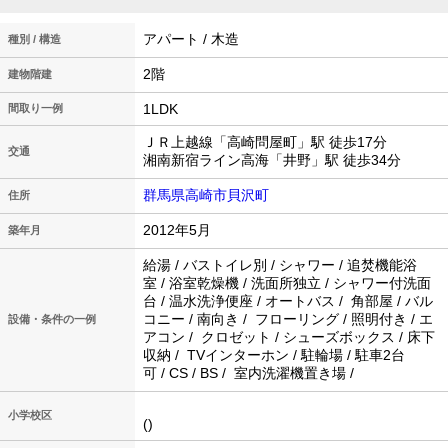
アパート / 木造
種別 / 構造
2階
建物階建
1LDK
間取り一例
ＪＲ上越線「高崎問屋町」駅 徒歩17分
交通
湘南新宿ライン高海「井野」駅 徒歩34分
群馬県高崎市貝沢町
住所
2012年5月
築年月
給湯 / バストイレ別 / シャワー / 追焚機能浴
室 / 浴室乾燥機 / 洗面所独立 / シャワー付洗面
台 / 温水洗浄便座 / オートバス / 角部屋 / バル
コニー / 南向き / フローリング / 照明付き / エ
設備・条件の一例
アコン / クロゼット / シューズボックス / 床下
収納 / TVインターホン / 駐輪場 / 駐車2台
可 / CS / BS / 室内洗濯機置き場 /
小学校区
()