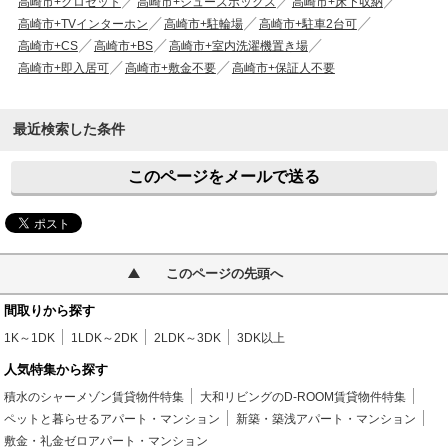
高崎市+クロゼット
高崎市+シューズボックス
高崎市+床下収納
高崎市+TVインターホン
高崎市+駐輪場
高崎市+駐車2台可
高崎市+CS
高崎市+BS
高崎市+室内洗濯機置き場
高崎市+即入居可
高崎市+敷金不要
高崎市+保証人不要
最近検索した条件
このページをメールで送る
このページの先頭へ
間取りから探す
1K～1DK
1LDK～2DK
2LDK～3DK
3DK以上
人気特集から探す
積水のシャーメゾン賃貸物件特集
大和リビングのD-ROOM賃貸物件特集
ペットと暮らせるアパート・マンション
新築・築浅アパート・マンション
敷金・礼金ゼロアパート・マンション