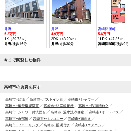
井野
井野
高崎問屋町
5.2万円
4.9万円
5.6万円
1K（29.72㎡）
2DK（43.20㎡）
1LDK（47.86㎡）
井野
/徒歩16分
井野
/徒歩30分
高崎問屋町
/徒歩9分
今まで閲覧した物件
高崎市の賃貸を探す
高崎市+給湯
高崎市+バストイレ別
高崎市+シャワー
高崎市+追焚機能浴室
高崎市+浴室乾燥機
高崎市+洗面所独立
高崎市+シャワー付洗面台
高崎市+温水洗浄便座
高崎市+オートバス
高崎市+角部屋
高崎市+バルコニー
高崎市+南向き
高崎市+フローリング
高崎市+照明付き
高崎市+エアコン